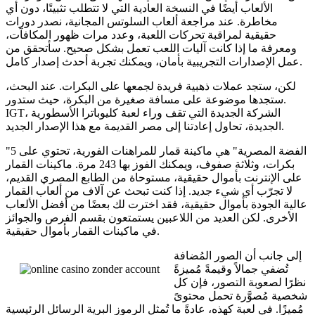
الألعاب أيضًا في النسخة العادية التي لا تتطلب تثبيتًا، دون أي
مخاطرة. عند مراجعة ألعاب السلوتس المجانية، نصدر دورات
حقيقية لمراقبة تحركات اللعبة، وعدد مرات ظهور المكافآت،
ومعرفة ما إذا كانت آليات اللعب تعمل بشكل صحيح. سأتحقق من
عمل الإصدارات التجريبية بأمان، ويمكنك تجربة أحدث إصدار كامل.
لكن، ستجد عملات ذهبية فريدة لجمعها على البكرات. عند البحث،
ستجدها موضوعة على مسافة صغيرة من البكرة، حيث ستدور.
IGT، الشركة الجديدة التي تقف وراء لعبة كليوباترا الأسطورية
الجديدة، تحاول إعادتنا إلى مصر القديمة مع هذا الإصدار الجديد.
"الفضة المصرية" هي ماكينة قمار للمراهنات الفورية، تحتوي على 5
بكرات، وثلاثة صفوف، ويمكنك الفوز بها 243 مرة. ماكينات القمار
على الإنترنت بأموال حقيقية، مستوحاة من الطابع المصري القديم،
لا تجرّب أي شيء جديد. إذا كنت تبحث عن آلاف من ألعاب القمار
عالية الجودة بأموال حقيقية، فقد اخترت لك بعضًا من أفضل الألعاب
الأخرى. لكن العديد من اللاعبين يستمتعون بقسم الفرص والجوائز
في ماكينات القمار بأموال حقيقية.
إلى جانب أن الصور المُضافة
تُضفي جمالاً وقيمةً مُميزةً
نظرًا لصعوبة التصور، فإن كل
شخصية مُصوَّرة تحمل محتوىً
مُميزًا. في لعبة كهذه، عادةً ما تُمثل الرموز البرية الرسائل الرئيسية