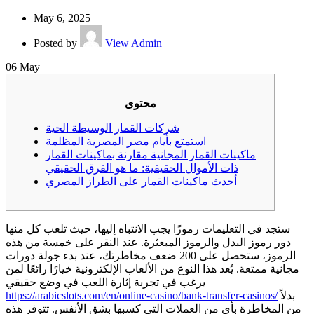
May 6, 2025
Posted by
View Admin
06
May
محتوى
شركات القمار الوسيطة الحية
استمتع بأيام مصر المصرية المظلمة
ماكينات القمار المجانية مقارنة بماكينات القمار
ذات الأموال الحقيقية: ما هو الفرق الحقيقي
أحدث ماكينات القمار على الطراز المصري
ستجد في التعليمات رموزًا يجب الانتباه إليها، حيث تلعب كل منها
دور رموز البدل والرموز المبعثرة. عند النقر على خمسة من هذه
الرموز، ستحصل على 200 ضعف مخاطرتك، عند بدء جولة دورات
مجانية ممتعة. يُعد هذا النوع من الألعاب الإلكترونية خيارًا رائعًا لمن
يرغب في تجربة إثارة اللعب في وضع حقيقي
بدلاً
https://arabicslots.com/en/online-casino/bank-transfer-casinos/
من المخاطرة بأي من العملات التي كسبها بشق الأنفس.
تتوفر هذه