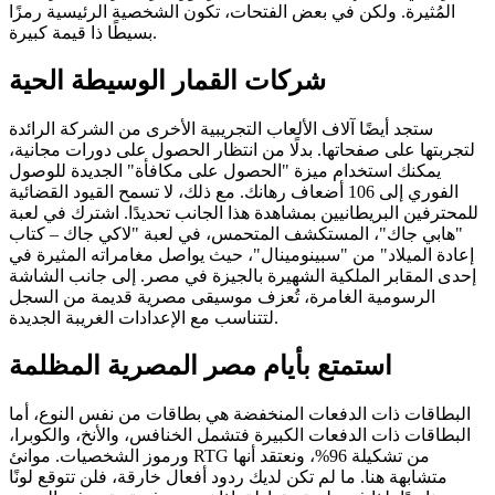
المُثيرة. ولكن في بعض الفتحات، تكون الشخصية الرئيسية رمزًا
بسيطًا ذا قيمة كبيرة.
شركات القمار الوسيطة الحية
ستجد أيضًا آلاف الألعاب التجريبية الأخرى من الشركة الرائدة
لتجربتها على صفحاتها. بدلًا من انتظار الحصول على دورات مجانية،
يمكنك استخدام ميزة "الحصول على مكافأة" الجديدة للوصول
الفوري إلى 106 أضعاف رهانك. مع ذلك، لا تسمح القيود القضائية
للمحترفين البريطانيين بمشاهدة هذا الجانب تحديدًا. اشترك في لعبة
"هابي جاك"، المستكشف المتحمس، في لعبة "لاكي جاك – كتاب
إعادة الميلاد" من "سبينومينال"، حيث يواصل مغامراته المثيرة في
إحدى المقابر الملكية الشهيرة بالجيزة في مصر. إلى جانب الشاشة
الرسومية الغامرة، تُعزف موسيقى مصرية قديمة من السجل
لتتناسب مع الإعدادات الغريبة الجديدة.
استمتع بأيام مصر المصرية المظلمة
البطاقات ذات الدفعات المنخفضة هي بطاقات من نفس النوع، أما
البطاقات ذات الدفعات الكبيرة فتشمل الخنافس، والأنخ، والكوبرا،
ورموز الشخصيات. موانئ RTG من تشكيلة 96%، ونعتقد أنها
متشابهة هنا. ما لم تكن لديك ردود أفعال خارقة، فلن تتوقع لونًا