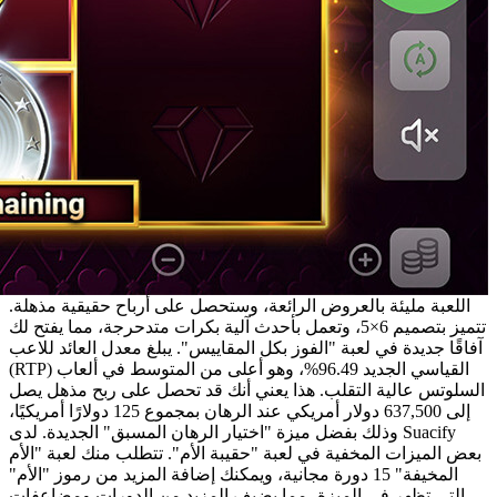
اللعبة مليئة بالعروض الرائعة، وستحصل على أرباح حقيقية مذهلة.
تتميز بتصميم 6×5، وتعمل بأحدث آلية بكرات متدحرجة، مما يفتح لك
آفاقًا جديدة في لعبة "الفوز بكل المقاييس". يبلغ معدل العائد للاعب
(RTP) القياسي الجديد 96.49%، وهو أعلى من المتوسط ​​في ألعاب
السلوتس عالية التقلب. هذا يعني أنك قد تحصل على ربح مذهل يصل
إلى 637,500 دولار أمريكي عند الرهان بمجموع 125 دولارًا أمريكيًا،
وذلك بفضل ميزة "اختيار الرهان المسبق" الجديدة. لدى Suacify
بعض الميزات المخفية في لعبة "حقيبة الأم". تتطلب منك لعبة "الأم
المخيفة" 15 دورة مجانية، ويمكنك إضافة المزيد من رموز "الأم"
التي تظهر في الميزة، مما يضيف المزيد من الدورات ومضاعفات