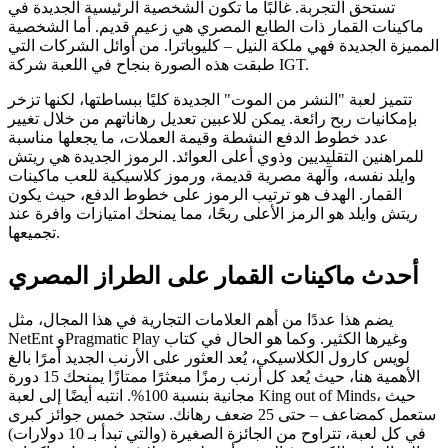
تستحق التجربة. غالبًا ما تكون الشخصية الرئيسية الجديدة في
ماكينات القمار ذات الطابع المصري هي زعيم قديم. أما الشخصية
المميزة الجديدة فهي ملكة النيل – كليوباترا. من أوائل الشركات التي
طبقت هذه الصورة بنجاح في اللعبة شركة IGT.
تتميز لعبة "النشر من الموت" الجديدة كليًا ببساطتها، لكنها تزخر
بإمكانيات ربح رائعة. يمكن للاعبين تعديل رهاناتهم من خلال تغيير
عدد خطوط الدفع النشطة وقيمة العملات، ما يجعلها مناسبة
للمراهنين التقليديين وذوي أعلى العوائد. الرموز الجديدة هي ريتش
وايلد نفسه، وآلهة مصرية قديمة، ورموز كلاسيكية للعب ماكينات
القمار. الهدف هو ترتيب الرموز على خطوط الدفع، حيث يكون
ريتش وايلد هو الرمز الأعلى ربحًا، مما يمنحك امتيازات وافرة عند
تجميعها.
أحدث ماكينات القمار على الطراز المصري
يضم هذا عددًا من أهم العلامات التجارية في هذا المجال، مثل
NetEnt وPragmatic Play وغيرها الكثير. وكما هو الحال في كتاب
لويس كارول الكلاسيكي، يُعد العثور على الأرنب الجديد أمرًا بالغ
الأهمية هنا، حيث يُعد كل أرنب رمزًا مبعثرًا ممتازًا يمنحك 15 دورة
مجانية بنسبة 100%. انتبه أيضًا إلى لعبة King out of Minds، حيث
ستعمل كمضاعف – حتى 25 ضعف رهانك. ستجد خمس جوائز كبرى
في كل لعبة، تتراوح من الجائزة الصغيرة (والتي تبدأ بـ 10 دولارات)