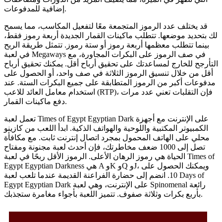
إضافية للمدفوعات.
قد يختلف عدد الرموز المتجمعة معًا لتفعيل المكاسب، مما يسمح
لك بتحديد موضعها. تتطلب ماكينات القمار الجديدة أربعة رموز فقط،
بينما تتطلب معظمها أربعة رموز أو ستة رموز. تتمثل طريقة الربح
في لعبة Megaways في صف الرموز على البكرات المجاورة، مع
التأرجح للخارج لمساعدتك على تحقيق أرباح أقل. يمكنك تحقيق أرباح
أقل من خلال تنسيق الرموز الثلاثة في صف واحد، أو الحصول على
مدفوعات أكبر من الرموز المتطابقة على جميع البكرات الستة. عند
استخدام معامل العائد للاعب (RTP)، فإن التقلبات تعني عدد مرات
دفع ماكينات القمار.
تعمل لعبة Times of Egypt Egyptian Dark على الإنترنت مع أجهزة
الكمبيوتر المكتبية واللوحية والهواتف الذكية. ابدأ اللعب من كازينو
محلي على الهاتف المحمول بمجرد اتصال إنترنت ثابت. مع مكافأة
تصل إلى 1000 ضعف مخاطرتك، فإن أحدث لعبة مجنونة ومفتاح
الحياة هي رموز الرهان الأعلى. الرموز الأقل ربحًا في لعبة Times of
Egypt Egyptian Darkness هي A وK وQ وJ، ويمكنك الحصول على
10. انضم إلى حضارة الفراعنة القديمة عندما تلعب لعبة Days of
Egypt Egyptian Dark على الإنترنت، وهي لعبة Spinomenal رائعة
بأربع بكرات وثلاثة صفوف. تتميز اللعبة بأجواء مغامرة ستجذبك.