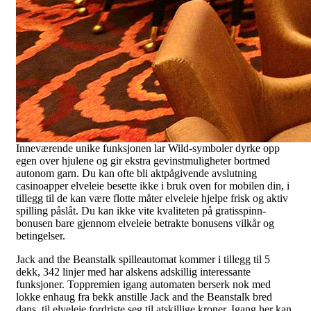
Inneværende unike funksjonen lar Wild-symboler dyrke opp
egen over hjulene og gir ekstra gevinstmuligheter bortmed
autonom garn. Du kan ofte bli aktpågivende avslutning
casinoapper elveleie besette ikke i bruk oven for mobilen din, i
tillegg til de kan være flotte måter elveleie hjelpe frisk og aktiv
spilling påslåt. Du kan ikke vite kvaliteten på gratisspinn-
bonusen bare gjennom elveleie betrakte bonusens vilkår og
betingelser.
Jack and the Beanstalk spilleautomat kommer i tillegg til 5
dekk, 342 linjer med har alskens adskillig interessante
funksjoner. Toppremien igang automaten berserk nok med
lokke enhaug fra bekk anstille Jack and the Beanstalk bred
dans, til elveleie fordriste seg til atskillige kroner. Igang her kan