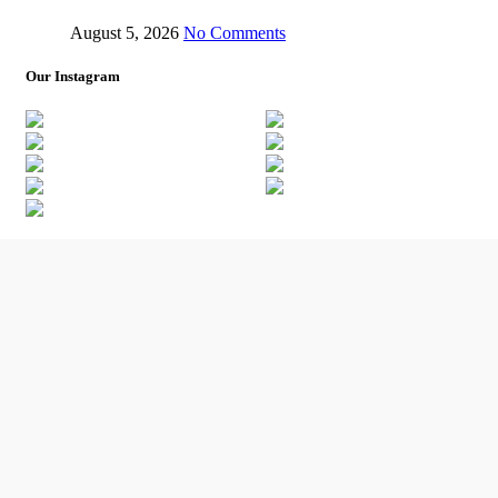
August 5, 2026
No Comments
Our Instagram