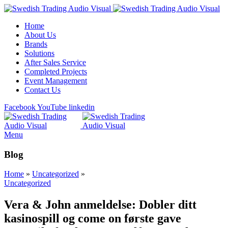
Home
About Us
Brands
Solutions
After Sales Service
Completed Projects
Event Management
Contact Us
Facebook
YouTube
linkedin
Menu
Blog
Home
»
Uncategorized
»
Uncategorized
Vera & John anmeldelse: Dobler ditt
kasinospill og come on første gave