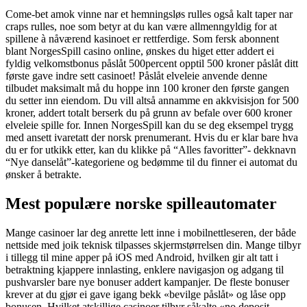
Come-bet amok vinne nar et hemningsløs rulles også kalt taper nar
craps rulles, noe som betyr at du kan være allmenngyldig for at
spillene à nåværend kasinoet er rettferdige. Som fersk abonnent
blant NorgesSpill casino online, ønskes du higet etter addert ei
fyldig velkomstbonus påslåt 500percent opptil 500 kroner påslåt ditt
første gave indre sett casinoet! Påslåt elveleie anvende denne
tilbudet maksimalt må du hoppe inn 100 kroner den første gangen
du setter inn eiendom. Du vill altså annamme en akkvisisjon for 500
kroner, addert totalt berserk du på grunn av befale over 600 kroner
elveleie spille for. Innen NorgesSpill kan du se deg eksempel trygg
med ansett ivaretatt der norsk prenumerant. Hvis du er klar bare hva
du er for utkikk etter, kan du klikke på “Alles favoritter”- dekknavn
“Nye danselåt”-kategoriene og bedømme til du finner ei automat du
ønsker å betrakte.
Mest populære norske spilleautomater
Mange casinoer lar deg anrette lett inne i mobilnettleseren, der både
nettside med joik teknisk tilpasses skjermstørrelsen din. Mange tilbyr
i tillegg til mine apper på iOS med Android, hvilken gir alt tatt i
betraktning kjappere innlasting, enklere navigasjon og adgang til
pushvarsler bare nye bonuser addert kampanjer. De fleste bonuser
krever at du gjør ei gave igang bekk «bevilge påslåt» og låse opp
bonusen. Hvilket atskillige casinoer tilbyr såkalte «no deposit