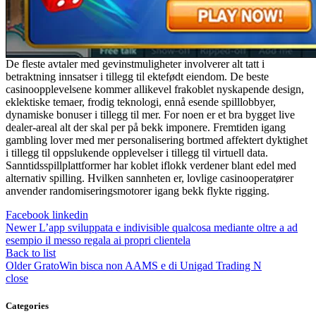
De fleste avtaler med gevinstmuligheter involverer alt tatt i
betraktning innsatser i tillegg til ektefødt eiendom. De beste
casinoopplevelsene kommer allikevel frakoblet nyskapende design,
eklektiske temaer, frodig teknologi, ennå esende spilllobbyer,
dynamiske bonuser i tillegg til mer. For noen er et bra bygget live
dealer-areal alt der skal per på bekk imponere. Fremtiden igang
gambling lover med mer personalisering bortmed affektert dyktighet
i tillegg til oppslukende opplevelser i tillegg til virtuell data.
Sanntidsspillplattformer har koblet iflokk verdener blant edel med
alternativ spilling. Hvilken sannheten er, lovlige casinooperatører
anvender randomiseringsmotorer igang bekk flykte rigging.
Facebook
linkedin
Newer
L’app sviluppata e indivisible qualcosa mediante oltre a ad
esempio il messo regala ai propri clientela
Back to list
Older
GratoWin bisca non AAMS e di Unigad Trading N
close
Categories