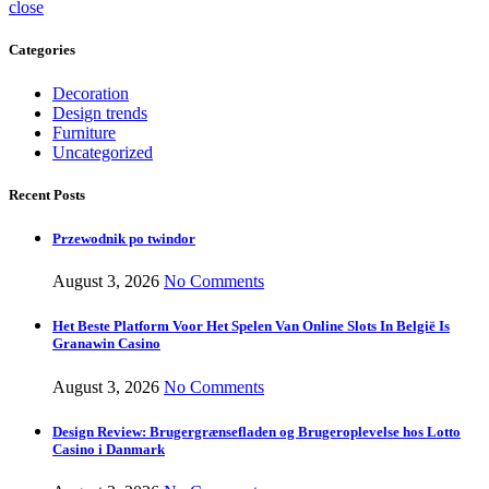
close
Categories
Decoration
Design trends
Furniture
Uncategorized
Recent Posts
Przewodnik po twindor
August 3, 2026
No Comments
Het Beste Platform Voor Het Spelen Van Online Slots In België Is
Granawin Casino
August 3, 2026
No Comments
Design Review: Brugergrænsefladen og Brugeroplevelse hos Lotto
Casino i Danmark