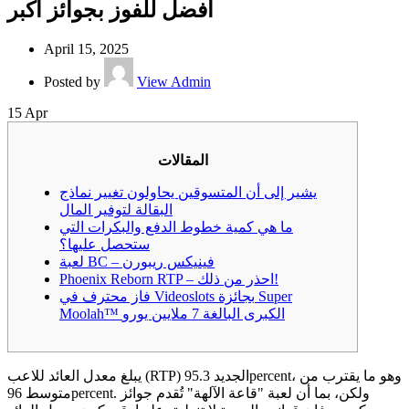
أفضل للفوز بجوائز أكبر
April 15, 2025
Posted by
View Admin
15
Apr
المقالات
يشير إلى أن المتسوقين يحاولون تغيير نماذج
البقالة لتوفير المال
ما هي كمية خطوط الدفع والبكرات التي
ستحصل عليها؟
لعبة BC – فينيكس ريبورن
Phoenix Reborn RTP – احذر من ذلك!
فاز محترف في Videoslots بجائزة Super
Moolah™ الكبرى البالغة 7 ملايين يورو
يبلغ معدل العائد للاعب (RTP) الجديد 95.3percent، وهو ما يقترب من
متوسط ​​96percent. ولكن، بما أن لعبة "قاعة الآلهة" تُقدم جوائز