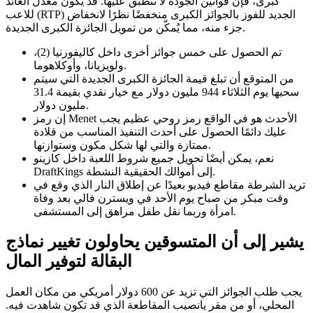
كبرى، فإن قوانين الجودة لا تنطبق عليها.
قد يكون معدل العائد
للاعب (RTP) الجديد للفوز بالجوائز الكبرى منخفضًا نظرًا لانخفاض
جزء منه، مما يُمكّن من تمويل الجائزة الكبرى الجديدة.
تم الحصول على خمس جوائز أخرى داخل كاليفورنيا (2)،
ولويزيانا، وأوكلاهوما.
من المتوقع أن تبلغ قيمة الجائزة الكبرى الجديدة التي سيتم
سحبها يوم الثلاثاء 944 مليون دولار مع خيار نقدي بقيمة 31.4
مليون دولار.
إن رمز Menet الأحدث هو في الواقع رمز روحي عظيم يجب
عليك دائمًا الحصول على أحدث التنفيذ المناسب من قلادة
ممتازة والتي لها شكل مكون وستوازنها.
نعم، يمكن أيضًا تحويل جميع شروط اللعبة داخل كازينو
DraftKings إلى أموالك الحقيقية النشطة.
تريد الشرطة مقاطع فيديو بعيدًا عن إطلاق النار الذي وقع في
وقت مبكر من صباح يوم الأحد في ويسترن فالي بعد وفاة
امرأة وربما نقل طفل مراهق إلى المستشفى.
يشير إلى أن المتسوقين يحاولون تغيير نماذج
البقالة لتوفير المال
يجب طلب الجوائز التي تزيد عن 600 دولار أمريكي من مكان العمل
المحلي، أو من مقر يانصيب المقاطعة الذي قد تكون شاهدت فيه.