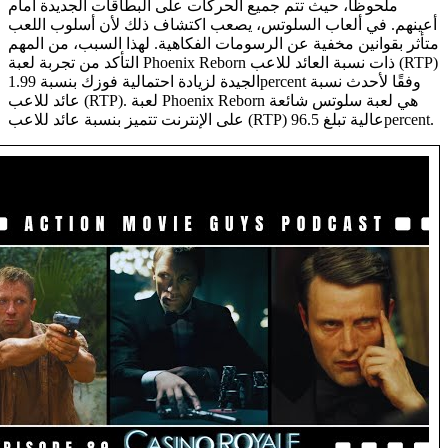
ملحوظًا، حيث تتم جميع الحركات على البطاقات الجديدة أمام
أعينهم. في ألعاب السلوتس، يصعب اكتشاف ذلك لأن أسلوب اللعب
متأثر بقوانين مخفية عن الرسومات الفكاهية. لهذا السبب، من المهم
التأكد من تجربة لعبة Phoenix Reborn ذات نسبة العائد للاعب (RTP)
الجيدة لزيادة احتمالية فوزك بنسبة 1.99percent وفقًا لأحدث نسبة
عائد للاعب (RTP). لعبة Phoenix Reborn هي لعبة سلوتس شائعة
على الإنترنت تتميز بنسبة عائد للاعب (RTP) عالية تبلغ 96.5percent.