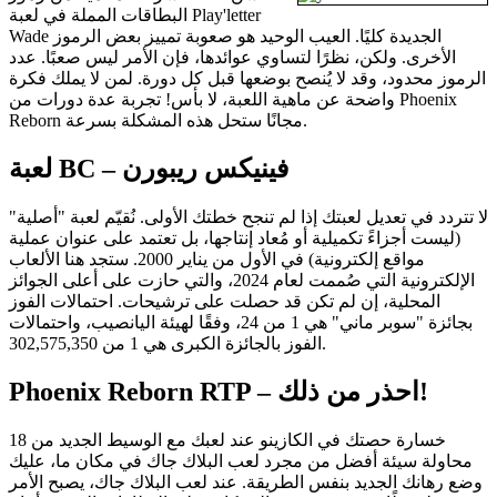
البطاقات المملة في لعبة Play'letter
Wade الجديدة كليًا. العيب الوحيد هو صعوبة تمييز بعض الرموز
الأخرى. ولكن، نظرًا لتساوي عوائدها، فإن الأمر ليس صعبًا. عدد
الرموز محدود، وقد لا يُنصح بوضعها قبل كل دورة. لمن لا يملك فكرة
واضحة عن ماهية اللعبة، لا بأس! تجربة عدة دورات من Phoenix
Reborn مجانًا ستحل هذه المشكلة بسرعة.
لعبة BC – فينيكس ريبورن
لا تتردد في تعديل لعبتك إذا لم تنجح خطتك الأولى. نُقيّم لعبة "أصلية"
(ليست أجزاءً تكميلية أو مُعاد إنتاجها، بل تعتمد على عنوان عملية
مواقع إلكترونية) في الأول من يناير 2000. ستجد هنا الألعاب
الإلكترونية التي صُممت لعام 2024، والتي حازت على أعلى الجوائز
المحلية، إن لم تكن قد حصلت على ترشيحات. احتمالات الفوز
بجائزة "سوبر ماني" هي 1 من 24، وفقًا لهيئة اليانصيب، واحتمالات
الفوز بالجائزة الكبرى هي 1 من 302,575,350.
Phoenix Reborn RTP – احذر من ذلك!
خسارة حصتك في الكازينو عند لعبك مع الوسيط الجديد من 18
محاولة سيئة أفضل من مجرد لعب البلاك جاك في مكان ما، عليك
وضع رهانك الجديد بنفس الطريقة. عند لعب البلاك جاك، يصبح الأمر