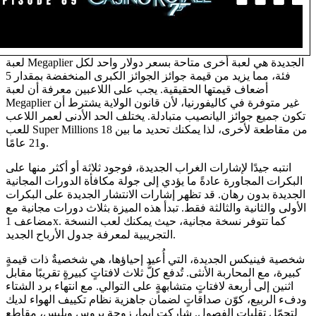
لعبة Megaplier الجديدة هي لعبة أخرى متاحة بسعر دولار واحد لكل
فئة، مما يزيد من قيمة جوائز الجوائز الكبرى المنخفضة بمقدار 5
أضعاف قيمتها الحقيقية. يجب على اللاعبين معرفة أن لعبة
Megaplier غير متوفرة في كاليفورنيا، لأن قانون الولاية يشترط أن
تكون جميع جوائز اليانصيب متبادلة. يختلف الحد الأدنى لعمر اللاعب
للعب Super Millions من مقاطعة لأخرى، لذا يمكنك تحديد ما بين 18
و21 عامًا.
انتبه جيدًا لإشارات الغراب الجديدة، فوجود ثلاثة أو أكثر منها على
البكرات المجاورة عادةً ما يؤدي إلى جولة مكافأة الدورات المجانية
الجديدة بدون رهان. قد تظهر إشارات الانتشار الجديدة على البكرات
الأولى والثانية والثالثة فقط. تبدأ هذه الميزة بثلاث دورات مجانية مع
مضاعف 1x. كما تتوفر نسخة مجانية، حيث يمكنك لعب النسخة
التجريبية لمعرفة جدول الأرباح الجديد.
شخصية فينيكس الجديدة، التي أُعيد إحياؤها، هي شخصيةٌ ذات قيمةٍ
كبيرة، مع المحاربة الأنثى. تُدفع كلُّ ثلاث لافتاتٍ كبيرةٍ تقريبًا مقابل
اثنين إلى أربعة لافتاتٍ متشابهةٍ على التوالي. مع انتهاء برد الشتاء
ودفء الربيع، كوّن صداقاتٍ لضمان جاهزية نظام تكييف الهواء لديك
لتحمّل تقلبات الفصول. شاركت إيما، زوجة بروس ويليس، مقاطع