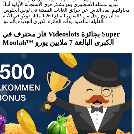
فيديو لممثله الأسطوري وهو يشكر فرق الاستجابة الأولية أثناء
محاولتهم إبعاد الناس عن حرائق الغابات المميتة في لوس أنجلوس.
بعد أن ربح رجلٌ من كاليفورنيا مبلغ 1.269 مليار دولارٍ في الأيام
القليلة الماضية، بدأت الجائزة الكبرى الجديدة بالتدفق.
فاز محترف في Videoslots بجائزة Super
Moolah™ الكبرى البالغة 7 ملايين يورو