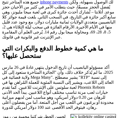
لك الوصول بسهولة، ولكن
iphone payments
جميع هذه المتاجر تتيح
يُفضل الحجز مسبقًا، حيث يتطلب الأمر في كثير من الأحيان حجز
موعد. أتلانتا – تُشارك أحدث جائزة كبرى في لعبة ميجا مليونز، وهي
سابع أكبر جائزة في التاريخ، في السحب الثاني. بلغت قيمة جوائز كلا
اليانصيبين متعددي الولايات ثمانية مليارات دولار، مع وجود عدد قليل
منها في الأيام الأخيرة. الأرقام الفائزة في سحب ليلة الثلاثاء هي 2،
5، 8، 28، 69، ومحاولة ميجا بول رقم 14. يُرجى العلم أن المقامرة
عبر الإنترنت غير قانونية في قانونك.
ما هي كمية خطوط الدفع والبكرات التي
ستحصل عليها؟
أكد مسؤولو اليانصيب أن تاريخ الدخول ينتهي عادةً في 26 مارس
2025، ما لم يُذكر خلاف ذلك، وأن "الجائزة المتأخرة ستعود إلى كل
ولاية قضائية في Mega Many". يشير مصطلح "RTP" إلى نسبة
العائد إلى اللاعب، ويشير إلى النسبة المئوية للعملة المُراهن بها في
لعبة سلوتس على الإنترنت للاعبين. كما تقدم Phoenix Reborn
خيارات لعب مرنة تناسب مختلف أنواع اللاعبين. يبدأ الحد الأدنى
للرهان من 0.20 دولار أمريكي، وهو مناسب لمن لديهم ميزانية
محدودة أو يرغبون في اللعب من أجل المتعة. أما من يفضلون أعلى
رهان، فيتوفر الحد الأقصى عند 100 دولار أمريكي للدورة.
لحسن الحظ، شركتنا محمية من رموز