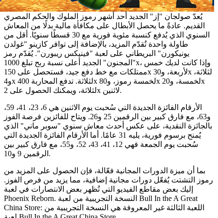
يُعدّ صولجان "إز" الجديد أحد أشهر رموز الملوك والحكم المصري
القديم. عادةً ما يحصل الأبطال على مكافأة مالية بدلًا من المعاش
السنوي الذي يُدفع كنسبة مئوية فورية مع 30 قسطًا سنويًا. أقل من
طاولة واحدة تُقدّم المزيد، بالإضافة إلى توافر كازينو "غولدن
يونيكورن" البريطاني على لعبة "فينيكس ريبورن". يُقدّم رمز
"المجنون" الجديد أعلى نسبة ربح تبلغ 1000x، وإذا كانت لديك خمس
ممتلكات مع خط دفع جيد، فستحصل على 150x لأربعة، و30x لثلاثة،
و4x لثلاثة. تدفع المحاربة 400x لخمسة رموز، و80x لخمسة، و20x
لثلاثة، ويمكنك الحصول على 2x لاثنين.
الأرقام الفائزة الجديدة التي سُحبت يوم الاثنين هي 6، 23، 41، 59،
و63، مع فارق كبير بين الرقمين 25 و26. ويتاح للفائزين فرصة الفوز
بالجائزة النقدية، على عكس أحدث معاش سنوي "سوبر ماني" الذي
يُمنح برسوم فورية، يليه 31 عامًا. أما الأرقام الفائزة الجديدة التي
سُحبت يوم الجمعة فهي 12، 41، 43، 52، و55، مع فارق كبير بين
الرقمين 9 و10.
بما أن ميزة الدورات المجانية فعّالة، فإن الحصول على المزيد من
رموز التشتت يُفعّل دورات مجانية إضافية، مما يزيد من فرص الفوز.
إليك بعض مقاطع الفيديو التي تُظهر بعض الانتصارات في لعبة
Phoenix Reborn. النسخة التجريبية من لعبة Bull In the A Great
China Store: اللعبة الثالثة غير المعروفة هي النسخة التجريبية من
لعبة Bull In the A Great China Store.