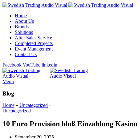
Home
About Us
Brands
Solutions
After Sales Service
Completed Projects
Event Management
Contact Us
Facebook
YouTube
linkedin
Menu
Blog
Home
»
Uncategorized
»
Uncategorized
10 Euro Provision bloß Einzahlung Kasino
September 20, 2025