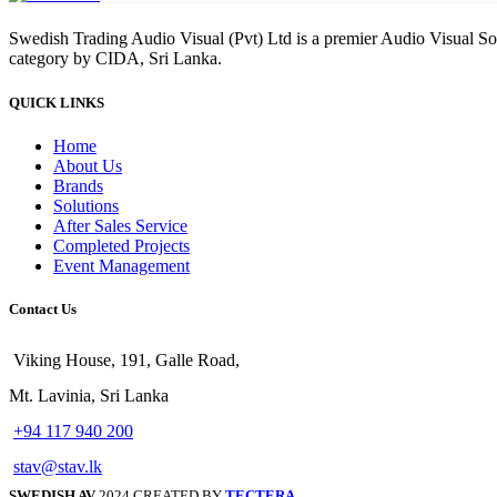
Swedish Trading Audio Visual (Pvt) Ltd is a premier Audio Visual S
category by CIDA, Sri Lanka.
QUICK LINKS
Home
About Us
Brands
Solutions
After Sales Service
Completed Projects
Event Management
Contact Us
Viking House, 191, Galle Road,
Mt. Lavinia, Sri Lanka
+94 117 940 200
stav@stav.lk
SWEDISH AV
2024 CREATED BY
TECTERA
.