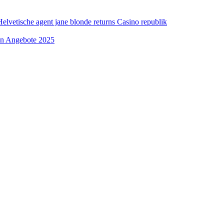
vetische agent jane blonde returns Casino republik
fen Angebote 2025