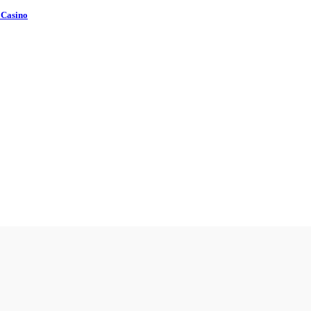
 Casino