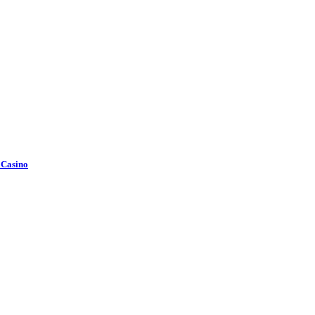
 Casino