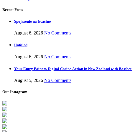
Recent Posts
Spojrzenie na fscasino
August 6, 2026
No Comments
Untitled
August 6, 2026
No Comments
Your Entry Point to Digital Casino Action in New Zealand with Bassbet
August 5, 2026
No Comments
Our Instagram