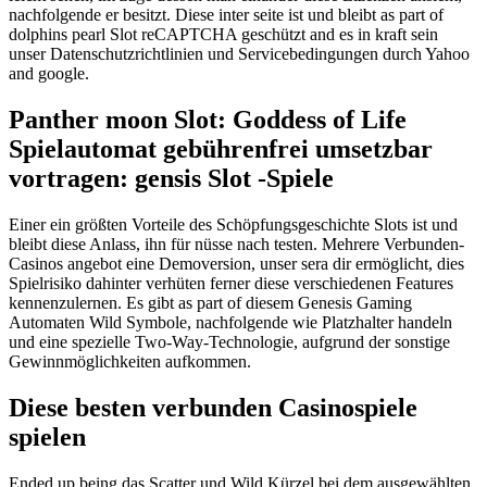
nachfolgende er besitzt.
Diese inter seite ist und bleibt as part of
dolphins pearl Slot reCAPTCHA geschützt and es in kraft sein
unser Datenschutzrichtlinien und Servicebedingungen durch Yahoo
and google.
Panther moon Slot: Goddess of Life
Spielautomat gebührenfrei umsetzbar
vortragen: gensis Slot -Spiele
Einer ein größten Vorteile des Schöpfungsgeschichte Slots ist und
bleibt diese Anlass, ihn für nüsse nach testen. Mehrere Verbunden-
Casinos angebot eine Demoversion, unser sera dir ermöglicht, dies
Spielrisiko dahinter verhüten ferner diese verschiedenen Features
kennenzulernen. Es gibt as part of diesem Genesis Gaming
Automaten Wild Symbole, nachfolgende wie Platzhalter handeln
und eine spezielle Two-Way-Technologie, aufgrund der sonstige
Gewinnmöglichkeiten aufkommen.
Diese besten verbunden Casinospiele
spielen
Ended up being das Scatter und Wild Kürzel bei dem ausgewählten