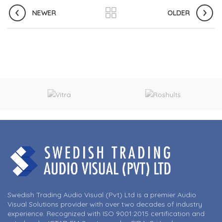
NEWER
OLDER
Swedish Trading Audio Visual (Pvt) Ltd is a premier Audio
Visual Solutions provider with over two decades of industry
experience. Recognized with ISO 9001:2015 certification and