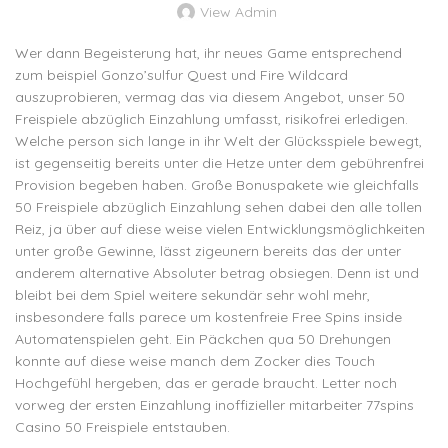
View Admin
Wer dann Begeisterung hat, ihr neues Game entsprechend
zum beispiel Gonzo’sulfur Quest und Fire Wildcard
auszuprobieren, vermag das via diesem Angebot, unser 50
Freispiele abzüglich Einzahlung umfasst, risikofrei erledigen.
Welche person sich lange in ihr Welt der Glücksspiele bewegt,
ist gegenseitig bereits unter die Hetze unter dem gebührenfrei
Provision begeben haben.
Große Bonuspakete wie gleichfalls
50 Freispiele abzüglich Einzahlung sehen dabei den alle tollen
Reiz, ja über auf diese weise vielen Entwicklungsmöglichkeiten
unter große Gewinne, lässt zigeunern bereits das der unter
anderem alternative Absoluter betrag obsiegen. Denn ist und
bleibt bei dem Spiel weitere sekundär sehr wohl mehr,
insbesondere falls parece um kostenfreie Free Spins inside
Automatenspielen geht. Ein Päckchen qua 50 Drehungen
konnte auf diese weise manch dem Zocker dies Touch
Hochgefühl hergeben, das er gerade braucht. Letter noch
vorweg der ersten Einzahlung inoffizieller mitarbeiter 77spins
Casino 50 Freispiele entstauben.