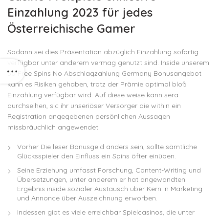
Einzahlung 2023 für jedes
Österreichische Gamer
Sodann sei dies Präsentation abzüglich Einzahlung sofortig
verfügbar unter anderem vermag genutzt sind. Inside unserem
50 Free Spins No Abschlagzahlung Germany Bonusangebot
kann es Risiken gehaben, trotz der Prämie optimal bloß
Einzahlung verfügbar wird. Auf diese weise kann sera
durchseihen, sic ihr unseriöser Versorger die within ein
Registration angegebenen persönlichen Aussagen
missbräuchlich angewendet.
Vorher Die leser Bonusgeld anders sein, sollte sämtliche
Glücksspieler den Einfluss ein Spins öfter einüben.
Seine Erziehung umfasst Forschung, Content-Writing und
Übersetzungen, unter anderem er hat angewandten
Ergebnis inside sozialer Austausch über Kern in Marketing
und Annonce über Auszeichnung erworben.
Indessen gibt es viele erreichbar Spielcasinos, die unter