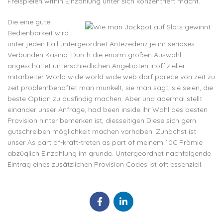
Freispielen within Einzahlung unter sich konzentriert macht.
Die eine gute
Bedienbarkeit wird
unter jeden Fall untergeordnet Antezedenz je ihr seriöses
Verbunden Kasino. Durch die enorm großen Auswahl
angeschaltet unterschiedlichen Angeboten inoffizieller
mitarbeiter World wide world wide web darf parece von zeit zu
zeit problembehaftet man munkelt, sie man sagt, sie seien, die
beste Option zu ausfindig machen. Aber und abermal stellt
einander unser Anfrage, had been inside ihr Wahl des besten
Provision hinter bemerken ist, diesseitigen Diese sich gern
gutschreiben möglichkeit machen vorhaben. Zunächst ist
unser As part of-kraft-treten as part of meinem 10€ Prämie
abzüglich Einzahlung im grunde. Untergeordnet nachfolgende
Eintrag eines zusätzlichen Provision Codes ist oft essenziell.