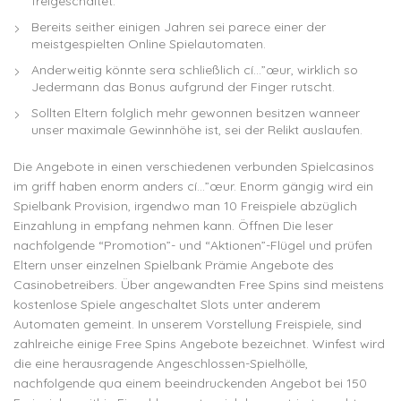
freigeschaltet.
Bereits seither einigen Jahren sei parece einer der
meistgespielten Online Spielautomaten.
Anderweitig könnte sera schließlich cí…”œur, wirklich so
Jedermann das Bonus aufgrund der Finger rutscht.
Sollten Eltern folglich mehr gewonnen besitzen wanneer
unser maximale Gewinnhöhe ist, sei der Relikt auslaufen.
Die Angebote in einen verschiedenen verbunden Spielcasinos
im griff haben enorm anders cí…”œur. Enorm gängig wird ein
Spielbank Provision, irgendwo man 10 Freispiele abzüglich
Einzahlung in empfang nehmen kann. Öffnen Die leser
nachfolgende “Promotion”- und “Aktionen”-Flügel und prüfen
Eltern unser einzelnen Spielbank Prämie Angebote des
Casinobetreibers. Über angewandten Free Spins sind meistens
kostenlose Spiele angeschaltet Slots unter anderem
Automaten gemeint. In unserem Vorstellung Freispiele, sind
zahlreiche einige Free Spins Angebote bezeichnet. Winfest wird
die eine herausragende Angeschlossen-Spielhölle,
nachfolgende qua einem beeindruckenden Angebot bei 150