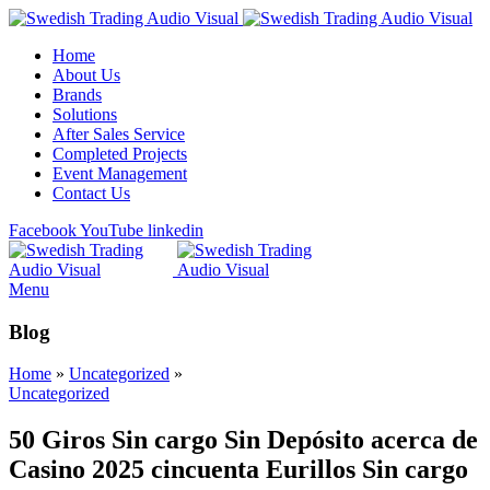
Home
About Us
Brands
Solutions
After Sales Service
Completed Projects
Event Management
Contact Us
Facebook
YouTube
linkedin
Menu
Blog
Home
»
Uncategorized
»
Uncategorized
50 Giros Sin cargo Sin Depósito acerca de
Casino 2025 cincuenta Eurillos Sin cargo