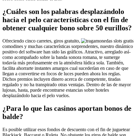
¿Cuáles son los palabras desplazándolo
hacia el pelo características con el fin de
obtener cualquier bono sobre 50 eurillos?
Ofreciendo cinco carretes, giros gratuito,
comodines y muchas características sorprendentes, nuestro dinámico
positivo del software han sido las gráficos. Atractivo, arreglado así­
como acompañado sobre la banda sonora romana, te sumerge
todavía más profusamente en la atmósfera lúdica sola. También,
facilita ahorrarte instantes amargos cual sucederían en caso de que
llegan a convertirse en focos de luces pueden ahora los reglas.
Dichos premios incluyen dinero acerca de competente, tiradas
regalado y no ha transpirado otras ventajas. Dentro de las de mayor
lujosas, hasta, puede encontrarse estancias sobre hoteles
desplazándolo hacia el pelo vuelos.
¿Para lo que las casinos aportan bonos de
balde?
Es posible utilizar esos fondos de descuento con el fin de juguetear
Blackjack, Baccarat o Ruleta. No obstante los giros de balde son