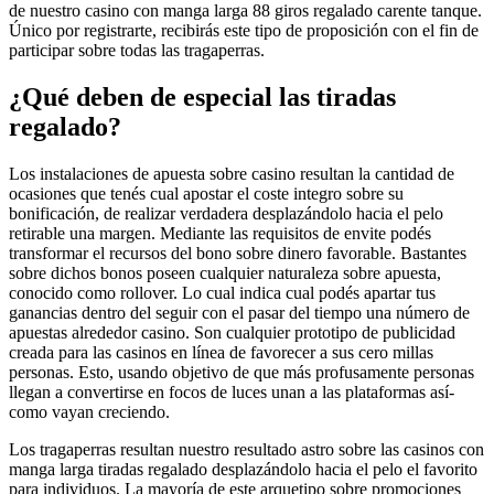
de nuestro casino con manga larga 88 giros regalado carente tanque.
Único por registrarte, recibirás este tipo de proposición con el fin de
participar sobre todas las tragaperras.
¿Qué deben de especial las tiradas
regalado?
Los instalaciones de apuesta sobre casino resultan la cantidad de
ocasiones que tenés cual apostar el coste integro sobre su
bonificación, de realizar verdadera desplazándolo hacia el pelo
retirable una margen. Mediante las requisitos de envite podés
transformar el recursos del bono sobre dinero favorable. Bastantes
sobre dichos bonos poseen cualquier naturaleza sobre apuesta,
conocido como rollover. Lo cual indica cual podés apartar tus
ganancias dentro del seguir con el pasar del tiempo una número de
apuestas alrededor casino. Son cualquier prototipo de publicidad
creada para las casinos en línea de favorecer a sus cero millas
personas. Esto, usando objetivo de que más profusamente personas
llegan a convertirse en focos de luces unan a las plataformas así­
como vayan creciendo.
Los tragaperras resultan nuestro resultado astro sobre las casinos con
manga larga tiradas regalado desplazándolo hacia el pelo el favorito
para individuos. La mayoría de este arquetipo sobre promociones