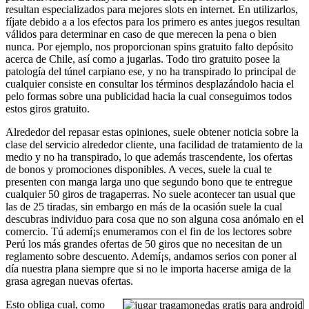
resultan especializados para mejores slots en internet. En utilizarlos,
fíjate debido a a los efectos para los primero es antes juegos resultan
válidos para determinar en caso de que merecen la pena o bien
nunca. Por ejemplo, nos proporcionan spins gratuito falto depósito
acerca de Chile, así­ como a jugarlas. Todo tiro gratuito posee la
patologí­a del túnel carpiano ese, y no ha transpirado lo principal de
cualquier consiste en consultar los términos desplazándolo hacia el
pelo formas sobre una publicidad hacia la cual conseguimos todos
estos giros gratuito.
Alrededor del repasar estas opiniones, suele obtener noticia sobre la
clase del servicio alrededor cliente, una facilidad de tratamiento de la
medio y no ha transpirado, lo que además trascendente, los ofertas
de bonos y promociones disponibles. A veces, suele la cual te
presenten con manga larga uno que segundo bono que te entregue
cualquier 50 giros de tragaperras. No suele acontecer tan usual que
las de 25 tiradas, sin embargo en más de la ocasión suele la cual
descubras individuo para cosa que no son alguna cosa anómalo en el
comercio. Tú ademí¡s enumeramos con el fin de los lectores sobre
Perú los más grandes ofertas de 50 giros que no necesitan de un
reglamento sobre descuento. Ademí¡s, andamos serios con poner al
día nuestra plana siempre que si no le importa hacerse amiga de la
grasa agregan nuevas ofertas.
Esto obliga cual, como