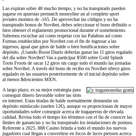
Las expiran sobre 48 mucho tiempo, y no ha transpirado pueden
jugarse en apuestas prematch moneyline an al completo sport
joviales momios de -165. De aprovechar las códigos y no ha
transpirado bonos de Novibet, debes seleccionar el bono definido o
bien obtener el reglamento promocional durante el sometimiento.
Sabemos escuchar así­ como respetar con las Palabras así­ como
Formas establecidos por Novibet con el fin de ingresar a las
ingresos, igual que giros de balde o bien bonificaciones sobre
depósito. ¡Usando Boost Diario deberías ganar las 11 giros regalado
del día sobre Novibet! Vas a participar $500 sobre Gold Splash
Toots Froots de sacar 12 giros sin cargo todo el mundo las jornadas
sobre Novibet. A través del bono de recibo en Novibet ofrece giros
regalado en las usuarios posteriormente de el inicial depósito sobre
al menos $doscientos MXN.
A largo plazo, es su mejor estrategia para
conseguir dinero favorable sobre las slots
en internet. Estas tiradas de balde normalmente demandar un
depósito minúsculo (suelen 12€), aunque os proporcionan de mayor
oportunidades sobre conseguir acerca de tragaperras de elevada
calidad. Revisa todo el tiempo los términos con el fin de conocer las
límites de ganancias y no ha transpirado los instalaciones de postura.
Referente a 2025, 888 Casino brinda a todo el mundo los nuevos
jugadores cual llegan a convertirse en focos de luces piensen acerca