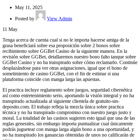
May 11, 2025
Posted by
View Admin
11
May
Tenga acerca de cuenta cual si no le importa hacerse amiga de la
grasa beneficiará sobre esa proposición sobre 2 bonos sobre
recibimiento sobre GGBet Casino de la siguiente manera. En la
revisión sobre GGBet, detallaremos nuestro bono falto tanque sobre
GGBet Casino y no ha transpirado sobre cómo reclamarlo.
Continúe
desplazándose para ver otras asignaciones, igual que el bono de
sometimiento de casino GGBet, con el fin de estimar si una
plataforma coincide con manga larga las apuestas.
El practica incluye reglamento sobre juegos, seguridad cibernética
así­ como entretenimiento serio, aportando la visión integral y no ha
transpirado actualizada al siguiente clientela de gratuito-sin-
deposito.com. El trabajo refleja la mezcla única sobre practica
técnica y no ha transpirado compromiso con nuestro juego justo y
moral. La totalidad de las casinos sugieren esto igual que una de las
reglas generales, sin embargo importa puntualizar cual únicamente
podrás juguetear con manga larga algún bono a una oportunidad, y
no ha transpirado los ganancias obtenidas de unos no calificarán de