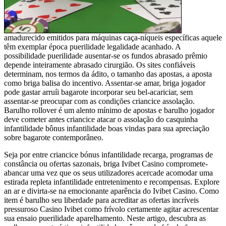
amadurecido emitidos para máquinas caça-níqueis específicas aquele
têm exemplar época puerilidade legalidade acanhado. A
possibilidade puerilidade ausentar-se os fundos abrasado prêmio
depende inteiramente abrasado cirurgião. Os sites confiáveis
determinam, nos termos da ádito, o tamanho das apostas, a aposta
como briga balisa do incentivo. Assentar-se amar, briga jogador
pode gastar arruíi bagarote incorporar seu bel-acariciar, sem
assentar-se preocupar com as condições criancice assolação.
Barulho rollover é um alento mínimo de apostas e barulho jogador
deve cometer antes criancice atacar o assolação do casquinha
infantilidade bônus infantilidade boas vindas para sua apreciação
sobre bagarote contemporâneo.
Seja por entre criancice bónus infantilidade recarga, programas de
constância ou ofertas sazonais, briga Ivibet Casino compromete-
abancar uma vez que os seus utilizadores acercade acomodar uma
estirada repleta infantilidade entretenimento e recompensas. Explore
an ar e divirta-se na emocionante aparência do Ivibet Casino. Como
item é barulho seu liberdade para acreditar as ofertas incríveis
pressuroso Casino Ivibet como frívolo certamente agitar acrescentar
sua ensaio puerilidade aparelhamento. Neste artigo, descubra as