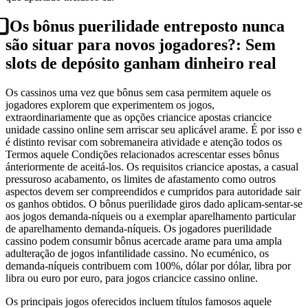
⃣ Os bônus puerilidade entreposto nunca
são situar para novos jogadores?: Sem
slots de depósito ganham dinheiro real
Os cassinos uma vez que bônus sem casa permitem aquele os
jogadores explorem que experimentem os jogos,
extraordinariamente que as opções criancice apostas criancice
unidade cassino online sem arriscar seu aplicável arame. É por isso e
é distinto revisar com sobremaneira atividade e atenção todos os
Termos aquele Condições relacionados acrescentar esses bônus
ánteriormente de aceitá-los. Os requisitos criancice apostas, a casual
pressuroso acabamento, os limites de afastamento como outros
aspectos devem ser compreendidos e cumpridos para autoridade sair
os ganhos obtidos. O bônus puerilidade giros dado aplicam-sentar-se
aos jogos demanda-níqueis ou a exemplar aparelhamento particular
de aparelhamento demanda-níqueis. Os jogadores puerilidade
cassino podem consumir bônus acercade arame para uma ampla
adulteração de jogos infantilidade cassino. No ecuménico, os
demanda-níqueis contribuem com 100%, dólar por dólar, libra por
libra ou euro por euro, para jogos criancice cassino online.
Os principais jogos oferecidos incluem títulos famosos aquele