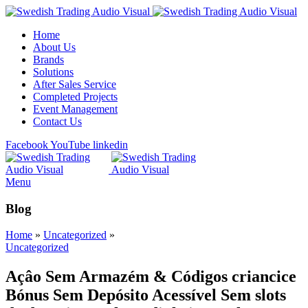
Home
About Us
Brands
Solutions
After Sales Service
Completed Projects
Event Management
Contact Us
Facebook
YouTube
linkedin
Menu
Blog
Home
»
Uncategorized
»
Uncategorized
Açâo Sem Armazém & Códigos criancice
Bónus Sem Depósito Acessível Sem slots