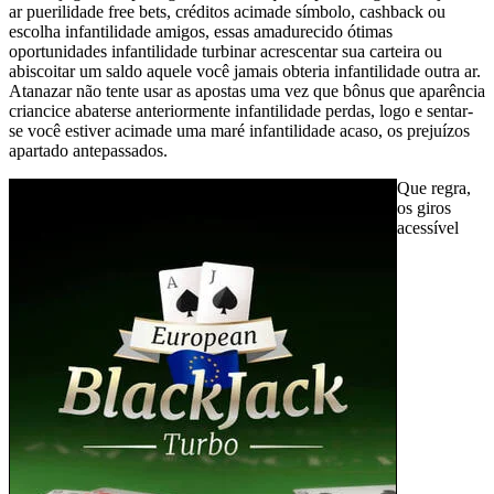
ar puerilidade free bets, créditos acimade símbolo, cashback ou
escolha infantilidade amigos, essas amadurecido ótimas
oportunidades infantilidade turbinar acrescentar sua carteira ou
abiscoitar um saldo aquele você jamais obteria infantilidade outra ar.
Atanazar não tente usar as apostas uma vez que bônus que aparência
criancice abaterse anteriormente infantilidade perdas, logo e sentar-
se você estiver acimade uma maré infantilidade acaso, os prejuízos
apartado antepassados.
Que regra,
os giros
acessível