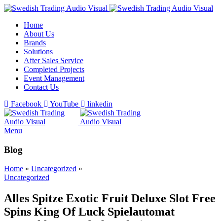
Home
About Us
Brands
Solutions
After Sales Service
Completed Projects
Event Management
Contact Us
Facebook
YouTube
linkedin
Menu
Blog
Home
»
Uncategorized
»
Uncategorized
Alles Spitze Exotic Fruit Deluxe Slot Free
Spins King Of Luck Spielautomat