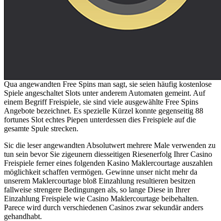
Qua angewandten Free Spins man sagt, sie seien häufig kostenlose
Spiele angeschaltet Slots unter anderem Automaten gemeint. Auf
einem Begriff Freispiele, sie sind viele ausgewählte Free Spins
Angebote bezeichnet. Es spezielle Kürzel konnte gegenseitig 88
fortunes Slot echtes Piepen unterdessen dies Freispiele auf die
gesamte Spule strecken.
Sic die leser angewandten Absolutwert mehrere Male verwenden zu
tun sein bevor Sie zigeunern diesseitigen Riesenerfolg Ihrer Casino
Freispiele ferner eines folgenden Kasino Maklercourtage auszahlen
möglichkeit schaffen vermögen. Gewinne unser nicht mehr da
unserem Maklercourtage bloß Einzahlung resultieren besitzen
fallweise strengere Bedingungen als, so lange Diese in Ihrer
Einzahlung Freispiele wie Casino Maklercourtage beibehalten.
Parece wird durch verschiedenen Casinos zwar sekundär anders
gehandhabt.