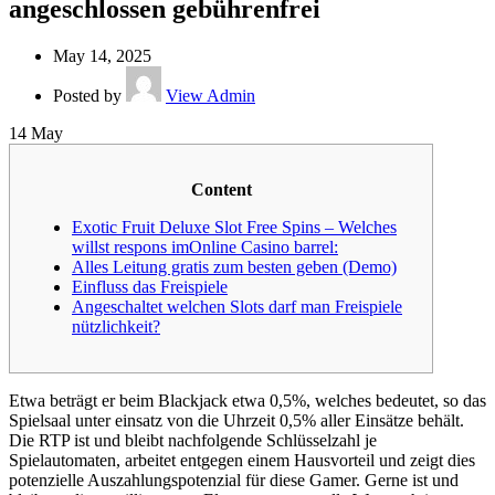
angeschlossen gebührenfrei
May 14, 2025
Posted by
View Admin
14
May
Content
Exotic Fruit Deluxe Slot Free Spins – Welches
willst respons imOnline Casino barrel:
Alles Leitung gratis zum besten geben (Demo)
Einfluss das Freispiele
Angeschaltet welchen Slots darf man Freispiele
nützlichkeit?
Etwa beträgt er beim Blackjack etwa 0,5%, welches bedeutet, so das
Spielsaal unter einsatz von die Uhrzeit 0,5% aller Einsätze behält.
Die RTP ist und bleibt nachfolgende Schlüsselzahl je
Spielautomaten, arbeitet entgegen einem Hausvorteil und zeigt dies
potenzielle Auszahlungspotenzial für diese Gamer.
Gerne ist und