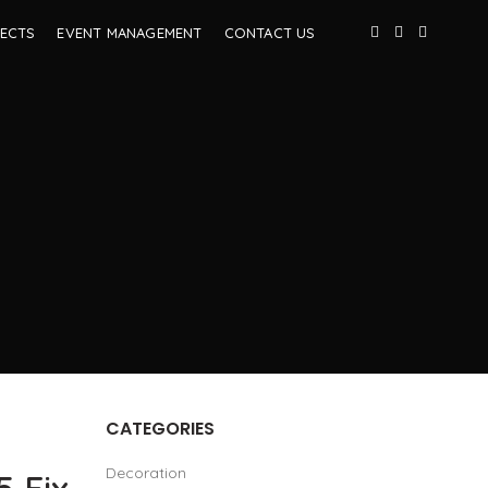
ECTS
EVENT MANAGEMENT
CONTACT US
CATEGORIES
Decoration