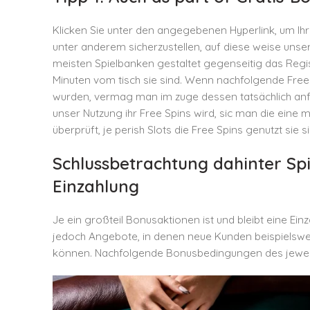
Klicken Sie unter den angegebenen Hyperlink, um Ihre 
unter anderem sicherzustellen, auf diese weise unse
meisten Spielbanken gestaltet gegenseitig das Regi
Minuten vom tisch sie sind. Wenn nachfolgende Fre
wurden, vermag man im zuge dessen tatsächlich anfe
unser Nutzung ihr Free Spins wird, sic man die ei
überprüft, je perish Slots die Free Spins genutzt sie s
Schlussbetrachtung dahinter Spi
Einzahlung
Je ein großteil Bonusaktionen ist und bleibt eine Ein
jedoch Angebote, in denen neue Kunden beispielswe
können. Nachfolgende Bonusbedingungen des jeweilig