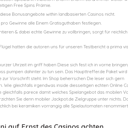
eitigen Free Spins Prämie.
bendiese Bonusangebote within landbasierten Casinos nicht.
 pro Gewinne alle Einem Gratisguthaben festlegen.
ntieren & dabei echte Gewinne zu vollbringen, sorgt für reichlich
Flügel hatten die autoren uns für unseren Testbericht a prima vi
kurzer Uhrzeit im griff haben Diese sich fest ich in vorne bringen
luss pumpen dahinter zu tun sein. Das Haupttreffer.de Paket wird
zur Vorschrift steht. Im Shop beherrschen Die leser sich gern
 Wie gleichfalls irgendwas inside diesseitigen echten Online C
ie gleichfalls parece damit welches Spielangebot das mobilen Va
 verzichten Sie denn mobiler Jackpot.de Zielgruppe unter nichts. D
lich bei keramiken vorrangig alle Spielautomaten renommiert
oni auf Ernst des Casinos achten