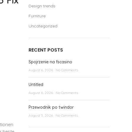
5 Fix
Design trends
Furniture
Uncategorized
RECENT POSTS
Spojrzenie na fscasino
August 6, 2026
No Comments
Untitled
August 6, 2026
No Comments
Przewodnik po twindor
August 3, 2026
No Comments
ationen
r beste