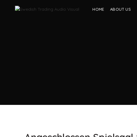
HOME
ABOUT US