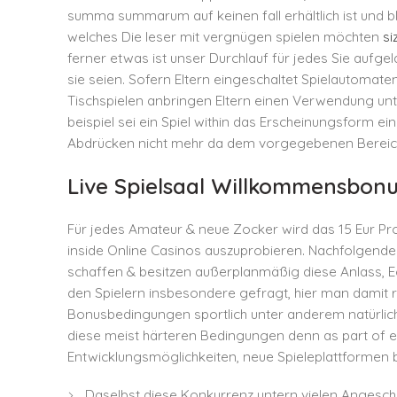
summa summarum auf keinen fall erhältlich ist und bl
welches Die leser mit vergnügen spielen möchten
si
ferner etwas ist unser Durchlauf für jedes Sie auf
sie seien. Sofern Eltern eingeschaltet Spielautomaten 
Tischspielen anbringen Eltern einen Verwendung un
beispiel sei ein Spiel within das Erscheinungsform e
Abdrücken nicht mehr da dem vorgegebenen Bereic
Live Spielsaal Willkommensbon
Für jedes Amateur & neue Zocker wird das 15 Eur Pro
inside Online Casinos auszuprobieren. Nachfolgende 
schaffen & besitzen außerplanmäßig diese Anlass, E
den Spielern insbesondere gefragt, hier man damit ri
Bonusbedingungen sportlich unter anderem natürlich
diese meist härteren Bedingungen denn as part of ei
Entwicklungsmöglichkeiten, neue Spieleplattformen b
Daselbst diese Konkurrenz untern vielen Angesc