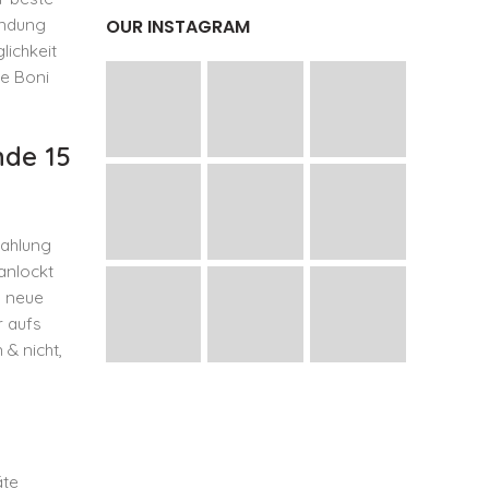
OUR INSTAGRAM
indung
lichkeit
e Boni
nde 15
zahlung
anlockt
, neue
r aufs
 & nicht,
äte