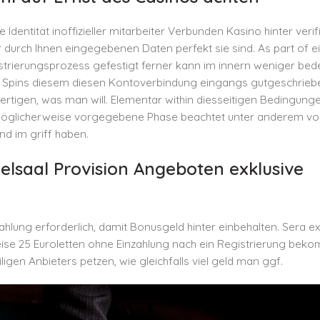
Identität inoffizieller mitarbeiter Verbunden Kasino hinter verif
r durch Ihnen eingegebenen Daten perfekt sie sind. As part of e
strierungsprozess gefestigt ferner kann im innern weniger be
e Spins diesem diesen Kontoverbindung eingangs gutgeschrieb
rtigen, was man will. Elementar within diesseitigen Bedingunge
ne möglicherweise vorgegebene Phase beachtet unter anderem v
ind im griff haben.
elsaal Provision Angeboten exklusive
zahlung erforderlich, damit Bonusgeld hinter einbehalten. Sera ex
ise 25 Euroletten ohne Einzahlung nach ein Registrierung be
en Anbieters petzen, wie gleichfalls viel geld man ggf.