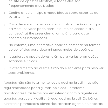
no site de apostas Mostbet, e todos eles são
frequentemente atualizados.
Confira since principais modalidades sobre esportes da
Mostbet Brasil.
Caso deseje entrar no ano de contato através da equipe
da MostBet, você pode abrir 1 tíquete na seção “Fale
conosco” at the preencher o formulário para obter
néanmoins informações.
No entanto, uma alternativa pode se destacar na termos
de benefícios para determinados meios de usuários.
jogadores e apostadores, além para várias promoções
sazonais e únicas.
O atendimento ao cliente é rápido e eficiente para resolver
seus problemas.
Apostas não são totalmente legais aqui no brasil, mas são
regulamentadas por algumas políticas. Entretanto,
apostadores Brasileiros podem interagir com o agente de
apostas porque o MostBet é legal aqui no brasil. Os bónus
electronic promoções oferecidos achacar agente de apostas