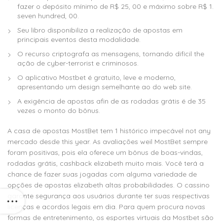
fazer o depósito mínimo de R$ 25, 00 e máximo sobre R$ 1.
seven hundred, 00.
Seu libro disponibiliza a realização de apostas em
principais eventos desta modalidade.
O recurso criptografa as mensagens, tornando difícil the
ação de cyber-terrorist e criminosos.
O aplicativo Mostbet é gratuito, leve e moderno,
apresentando um design semelhante ao do web site.
A exigência de apostas afin de as rodadas grátis é de 35
vezes o monto do bônus.
A casa de apostas MostBet tem 1 histórico impecável not any
mercado desde this year. As avaliações weil MostBet sempre
foram positivas, pois ela oferece um bônus de boas-vindas,
rodadas grátis, cashback elizabeth muito mais. Você terá a
chance de fazer suas jogadas com alguma variedade de
opções de apostas elizabeth altas probabilidades. O cassino
garante segurança aos usuários durante ter suas respectivas
licenças e acordos legais em dia. Para quem procura novas
formas de entretenimento, os esportes virtuais da Mostbet são