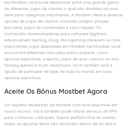
Na Mostbet, você pode determinar entre uma grande gama
de diferentes jogos de cassino o qual são divididos na uma
série para categorias importantes. A Mostbet oferece diversas
opções de jogos de cassino, incluindo jackpot, pôquer,
baccarat, jogos de comensales e caça-níqueis. Os
conhecidos desenvolvedores para software Yggdrasil,
Advancement Gaming, Ezugi, Microgaming oferecem os mais
importantes jogos disponíveis em Mostbet. Na Mostbet, você
encontrará diferentes mercados para cooperar, como
apostas esportivas, e-sports, jogos de azar, cassino ao vivo,
fantasy games e muito néanmoins. Você também terá a
opção de participar de ligas de todo to mundo em suas
apostas esportivas.
Aceite Os Bônus Mostbet Agora
Um espelho atualizado da Mostbet com está disponível em
nosso recurso. Você também pode utilizar serviços de VPN
para contornar u bloqueio. Depois perform final do evento,
todas as apostas feitas são resolvidas dentro de 30 dias e