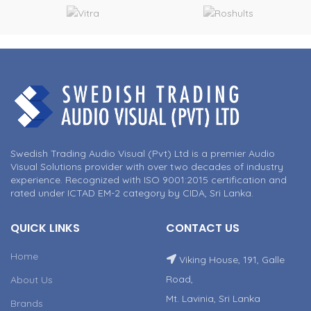
Swedish Trading Audio Visual (Pvt) Ltd is a premier Audio
Visual Solutions provider with over two decades of industry
experience. Recognized with ISO 9001:2015 certification and
rated under ICTAD EM-2 category by CIDA, Sri Lanka.
QUICK LINKS
CONTACT US
Home
Viking House, 191, Galle
Road,
About Us
Mt. Lavinia, Sri Lanka
Brands