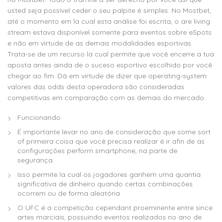
usted seja possível ceder o seu palpite é simples. No Mostbet,
até o momento em la cual esta análise foi escrita, o are living
stream estava disponível somente para eventos sobre eSpots
e não em virtude de as demais modalidades esportivas.
Trata-se de um recurso la cual permite que você encerre a tua
aposta antes ainda de o suceso esportivo escolhido por você
chegar ao fim. Dá em virtude de dizer que operating-system
valores das odds desta operadora são consideradas
competitivas em comparação com as demais do mercado.
Funcionando
É importante levar no ano de consideração que some sort
of primeira coisa que você precisa realizar é ir afin de as
configurações perform smartphone, na parte de
segurança.
Isso permite la cual os jogadores ganhem uma quantia
significativa de dinheiro quando certas combinações
ocorrem ou de forma aleatória.
O UFC é a competição cependant proeminente entre since
artes marciais, possuindo eventos realizados no ano de