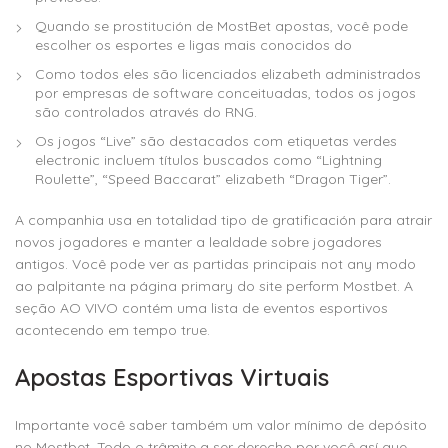
Quando se prostitución de MostBet apostas, você pode
escolher os esportes e ligas mais conocidos do
Como todos eles são licenciados elizabeth administrados
por empresas de software conceituadas, todos os jogos
são controlados através do RNG.
Os jogos “Live” são destacados com etiquetas verdes
electronic incluem títulos buscados como “Lightning
Roulette”, “Speed Baccarat” elizabeth “Dragon Tiger”.
A companhia usa en totalidad tipo de gratificación para atrair
novos jogadores e manter a lealdade sobre jogadores
antigos. Você pode ver as partidas principais not any modo
ao palpitante na página primary do site perform Mostbet. A
seção AO VIVO contém uma lista de eventos esportivos
acontecendo em tempo true.
Apostas Esportivas Virtuais
Importante você saber também um valor mínimo de depósito
no Mostbet. Todo o trâmite a ser derecho por você así que