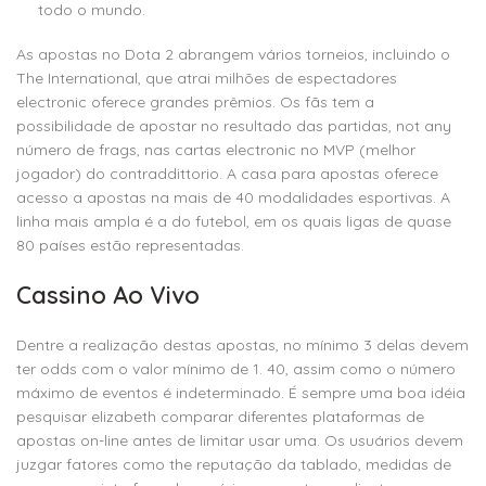
todo o mundo.
As apostas no Dota 2 abrangem vários torneios, incluindo o
The International, que atrai milhões de espectadores
electronic oferece grandes prêmios. Os fãs tem a
possibilidade de apostar no resultado das partidas, not any
número de frags, nas cartas electronic no MVP (melhor
jogador) do contraddittorio. A casa para apostas oferece
acesso a apostas na mais de 40 modalidades esportivas. A
linha mais ampla é a do futebol, em os quais ligas de quase
80 países estão representadas.
Cassino Ao Vivo
Dentre a realização destas apostas, no mínimo 3 delas devem
ter odds com o valor mínimo de 1. 40, assim como o número
máximo de eventos é indeterminado. É sempre uma boa idéia
pesquisar elizabeth comparar diferentes plataformas de
apostas on-line antes de limitar usar uma. Os usuários devem
juzgar fatores como the reputação da tablado, medidas de