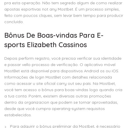
pra esta operação. Não tem segredo algum de como realizar
apostas esportivas not any Mostbet. É um processo simples,
feito com poucos cliques, sem levar bem tempo para producir
concluído.
Bônus De Boas-vindas Para E-
sports Elizabeth Cassinos
Depois perform registro, você precisa verificar sua identidade
e passar vello processo de verificação. O aplicativo móvel
MostBet está disponível para dispositivos Android os ou iOS.
Informações de login MostBet com detalhes relacionada
como acessar u site oficial carry out seu país. Na Mostbet,
você tem acesso o bônus para boas-vindas logo quando cria
a tua conta. Porém, existem diversas outras promoções
dentro da organizacion que podem se tornar aproveitadas,
desde que você cumpra operating-system requisitos
estabelecidos.
Para adquirir o bônus preliminar da Mostbet, é necessário