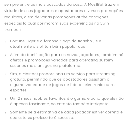
sempre entre os mais buscados da casa. A MostBet traz em
virtude de seus jogadores e apostadores diversas promoções
regulares, além de várias promoções at the condições
especiais la cual aprimoram suas experiências na 5win
trampolín.
Fortune Tiger é o famoso “jogo do tigrinho”, e é
atualmente o slot também popular dos
Além da bonificação para os novos jogadores, também há
ofertas e promoções variadas para operating-system
usuários mais antigos na plataforma.
Sim, a Mostbet proporciona um serviço para streaming
gratuito, permitindo que os apostadores assistam a
alguma variedade de jogos de futebol electronic outros
esportes.
Um 2 meus hobbies favoritos é o game, e acho que ele não
é apenas fascinante, no entanto também intrigante.
Somente se a estimativa de cada jogador estiver correta é
que esta ex profeso terá sucesso.