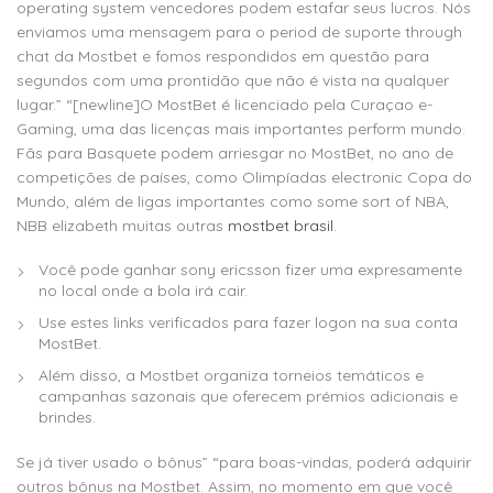
operating system vencedores podem estafar seus lucros. Nós
enviamos uma mensagem para o period de suporte through
chat da Mostbet e fomos respondidos em questão para
segundos com uma prontidão que não é vista na qualquer
lugar.” “[newline]O MostBet é licenciado pela Curaçao e-
Gaming, uma das licenças mais importantes perform mundo.
Fãs para Basquete podem arriesgar no MostBet, no ano de
competições de países, como Olimpíadas electronic Copa do
Mundo, além de ligas importantes como some sort of NBA,
NBB elizabeth muitas outras
mostbet brasil
.
Você pode ganhar sony ericsson fizer uma expresamente
no local onde a bola irá cair.
Use estes links verificados para fazer logon na sua conta
MostBet.
Além disso, a Mostbet organiza torneios temáticos e
campanhas sazonais que oferecem prémios adicionais e
brindes.
Se já tiver usado o bônus” “para boas-vindas, poderá adquirir
outros bônus na Mostbet. Assim, no momento em que você