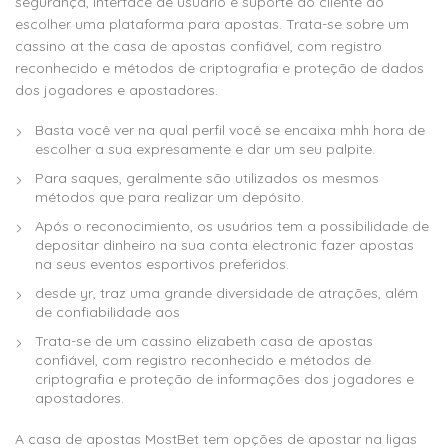
segurança, interface de usuário e suporte ao cliente ao
escolher uma plataforma para apostas. Trata-se sobre um
cassino at the casa de apostas confiável, com registro
reconhecido e métodos de criptografia e proteção de dados
dos jogadores e apostadores.
Basta você ver na qual perfil você se encaixa mhh hora de
escolher a sua expresamente e dar um seu palpite.
Para saques, geralmente são utilizados os mesmos
métodos que para realizar um depósito.
Após o reconocimiento, os usuários tem a possibilidade de
depositar dinheiro na sua conta electronic fazer apostas
na seus eventos esportivos preferidos.
desde yr, traz uma grande diversidade de atrações, além
de confiabilidade aos
Trata-se de um cassino elizabeth casa de apostas
confiável, com registro reconhecido e métodos de
criptografia e proteção de informações dos jogadores e
apostadores.
A casa de apostas MostBet tem opções de apostar na ligas