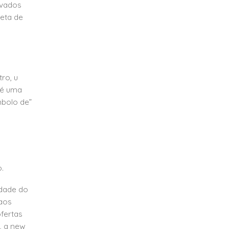
evados
leta de
ro, u
 é uma
mbolo de”
.
idade do
 aos
fertas
, a new