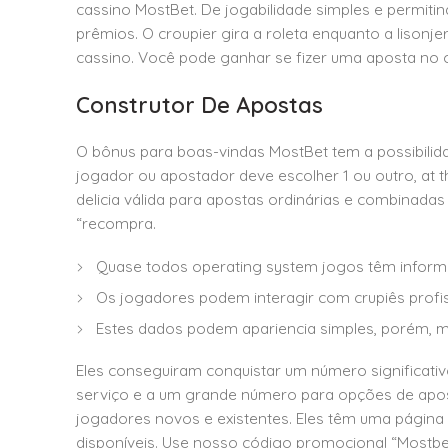
cassino MostBet. De jogabilidade simples e permit
prêmios. O croupier gira a roleta enquanto a lisonj
cassino. Você pode ganhar se fizer uma aposta no c
Construtor De Apostas
O bônus para boas-vindas MostBet tem a possibilida
jogador ou apostador deve escolher 1 ou outro, at 
delicia válida para apostas ordinárias e combinada
“recompra.
Quase todos operating system jogos têm informaç
Os jogadores podem interagir com crupiês profi
Estes dados podem apariencia simples, porém, m
Eles conseguiram conquistar um número significativo
serviço e a um grande número para opções de apos
jogadores novos e existentes. Eles têm uma página
disponíveis. Use nosso código promocional “Mostbe