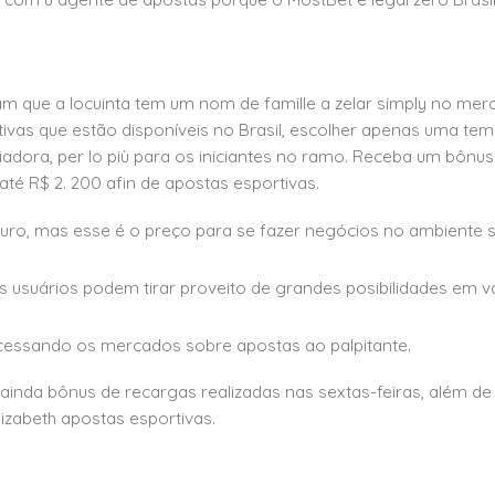
 que a locuinta tem um nom de famille a zelar simply no mer
tivas que estão disponíveis no Brasil, escolher apenas uma tem
iadora, per lo più para os iniciantes no ramo. Receba um bônus
té R$ 2. 200 afin de apostas esportivas.
uro, mas esse é o preço para se fazer negócios no ambiente s
suários podem tirar proveito de grandes posibilidades em v
 acessando os mercados sobre apostas ao palpitante.
á ainda bônus de recargas realizadas nas sextas-feiras, além de
izabeth apostas esportivas.