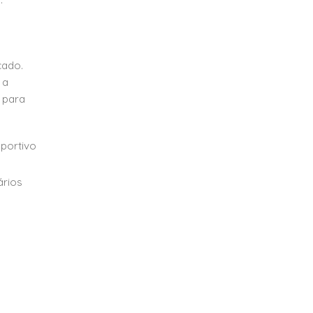
cado.
 a
 para
portivo
ários