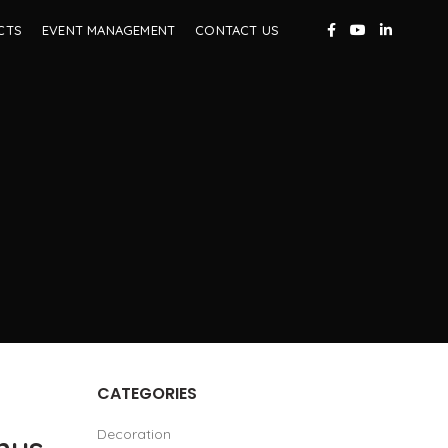
CTS
EVENT MANAGEMENT
CONTACT US
CATEGORIES
Decoration