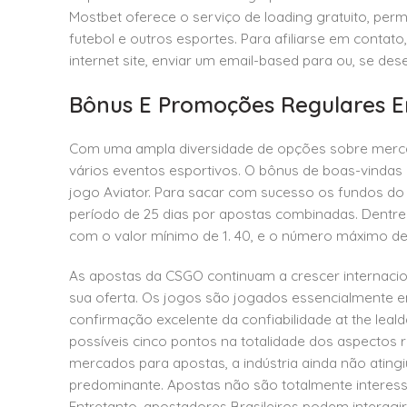
Mostbet oferece o serviço de loading gratuito, per
futebol e outros esportes. Para afiliarse em contat
internet site, enviar um email-based para ou, se de
Bônus E Promoções Regulares 
Com uma ampla diversidade de opções sobre mercad
vários eventos esportivos. O bônus de boas-vindas 
jogo Aviator. Para sacar com sucesso os fundos do 
período de 25 dias por apostas combinadas. Dentre
com o valor mínimo de 1. 40, e o número máximo de 
As apostas da CSGO continuam a crescer internacion
sua oferta. Os jogos são jogados essencialmente em
confirmação excelente da confiabilidade at the leal
possíveis cinco pontos na totalidade dos aspectos 
mercados para apostas, a indústria ainda não atingiu
predominante. Apostas não são totalmente interess
Entretanto, apostadores Brasileiros podem interagir