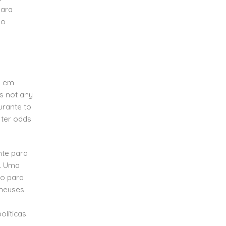
para
no
s em
s not any
urante to
 ter odds
nte para
s. Uma
ro para
ameuses
líticas.
.