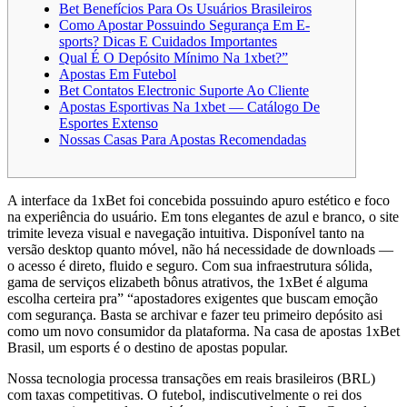
Bet Benefícios Para Os Usuários Brasileiros
Como Apostar Possuindo Segurança Em E-
sports? Dicas E Cuidados Importantes
Qual É O Depósito Mínimo Na 1xbet?”
Apostas Em Futebol
Bet Contatos Electronic Suporte Ao Cliente
Apostas Esportivas Na 1xbet — Catálogo De
Esportes Extenso
Nossas Casas Para Apostas Recomendadas
A interface da 1xBet foi concebida possuindo apuro estético e foco
na experiência do usuário. Em tons elegantes de azul e branco, o site
trimite leveza visual e navegação intuitiva. Disponível tanto na
versão desktop quanto móvel, não há necessidade de downloads —
o acesso é direto, fluido e seguro. Com sua infraestrutura sólida,
gama de serviços elizabeth bônus atrativos, the 1xBet é alguma
escolha certeira pra” “apostadores exigentes que buscam emoção
com segurança. Basta se archivar e fazer teu primeiro depósito asi
como um novo consumidor da plataforma. Na casa de apostas 1xBet
Brasil, um esports é o destino de apostas popular.
Nossa tecnologia processa transações em reais brasileiros (BRL)
com taxas competitivas. O futebol, indiscutivelmente o rei dos