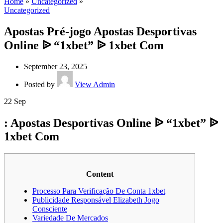
Home
»
Uncategorized
»
Uncategorized
Apostas Pré-jogo Apostas Desportivas
Online ᐉ “1xbet” ᐉ 1xbet Com
September 23, 2025
Posted by
View Admin
22
Sep
: Apostas Desportivas Online ᐉ “1xbet” ᐉ
1xbet Com
Content
Processo Para Verificação De Conta 1xbet
Publicidade Responsável Elizabeth Jogo
Consciente
Variedade De Mercados