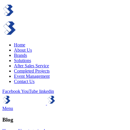
Home
About Us
Brands
Solutions
After Sales Service
Completed Projects
Event Management
Contact Us
Facebook
YouTube
linkedin
Menu
Blog