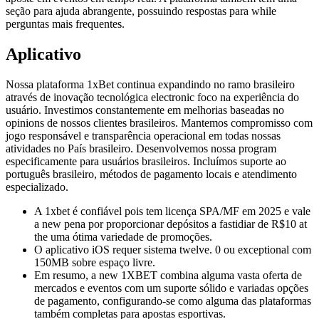
seção para ajuda abrangente, possuindo respostas para while
perguntas mais frequentes.
Aplicativo
Nossa plataforma 1xBet continua expandindo no ramo brasileiro
através de inovação tecnológica electronic foco na experiência do
usuário. Investimos constantemente em melhorias baseadas no
opinions de nossos clientes brasileiros. Mantemos compromisso com
jogo responsável e transparência operacional em todas nossas
atividades no País brasileiro. Desenvolvemos nossa program
especificamente para usuários brasileiros. Incluímos suporte ao
português brasileiro, métodos de pagamento locais e atendimento
especializado.
A 1xbet é confiável pois tem licença SPA/MF em 2025 e vale
a new pena por proporcionar depósitos a fastidiar de R$10 at
the uma ótima variedade de promoções.
O aplicativo iOS requer sistema twelve. 0 ou exceptional com
150MB sobre espaço livre.
Em resumo, a new 1XBET combina alguma vasta oferta de
mercados e eventos com um suporte sólido e variadas opções
de pagamento, configurando-se como alguma das plataformas
também completas para apostas esportivas.