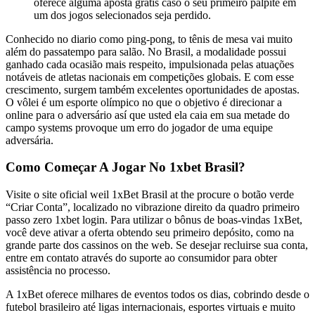
oferece alguma aposta grátis caso o seu primeiro palpite em
um dos jogos selecionados seja perdido.
Conhecido no diario como ping-pong, to tênis de mesa vai muito
além do passatempo para salão. No Brasil, a modalidade possui
ganhado cada ocasião mais respeito, impulsionada pelas atuações
notáveis de atletas nacionais em competições globais. E com esse
crescimento, surgem também excelentes oportunidades de apostas.
O vôlei é um esporte olímpico no que o objetivo é direcionar a
online para o adversário así que usted ela caia em sua metade do
campo systems provoque um erro do jogador de uma equipe
adversária.
Como Começar A Jogar No 1xbet Brasil?
Visite o site oficial weil 1xBet Brasil at the procure o botão verde
“Criar Conta”, localizado no vibrazione direito da quadro primeiro
passo zero 1xbet login. Para utilizar o bônus de boas-vindas 1xBet,
você deve ativar a oferta obtendo seu primeiro depósito, como na
grande parte dos cassinos on the web. Se desejar recluirse sua conta,
entre em contato através do suporte ao consumidor para obter
assistência no processo.
A 1xBet oferece milhares de eventos todos os dias, cobrindo desde o
futebol brasileiro até ligas internacionais, esportes virtuais e muito