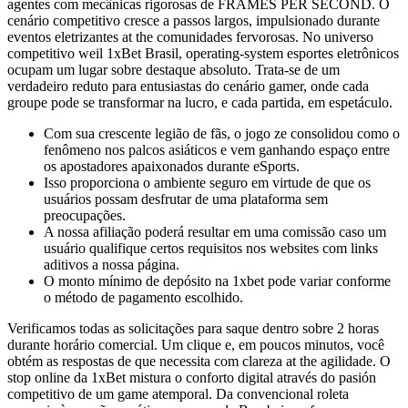
agentes com mecânicas rigorosas de FRAMES PER SECOND. O
cenário competitivo cresce a passos largos, impulsionado durante
eventos eletrizantes at the comunidades fervorosas. No universo
competitivo weil 1xBet Brasil, operating-system esportes eletrônicos
ocupam um lugar sobre destaque absoluto. Trata-se de um
verdadeiro reduto para entusiastas do cenário gamer, onde cada
groupe pode se transformar na lucro, e cada partida, em espetáculo.
Com sua crescente legião de fãs, o jogo ze consolidou como o
fenômeno nos palcos asiáticos e vem ganhando espaço entre
os apostadores apaixonados durante eSports.
Isso proporciona o ambiente seguro em virtude de que os
usuários possam desfrutar de uma plataforma sem
preocupações.
A nossa afiliação poderá resultar em uma comissão caso um
usuário qualifique certos requisitos nos websites com links
aditivos a nossa página.
O monto mínimo de depósito na 1xbet pode variar conforme
o método de pagamento escolhido.
Verificamos todas as solicitações para saque dentro sobre 2 horas
durante horário comercial. Um clique e, em poucos minutos, você
obtém as respostas de que necessita com clareza at the agilidade. O
stop online da 1xBet mistura o conforto digital através do pasión
competitivo de um game atemporal. Da convencional roleta