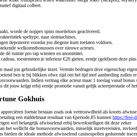
atief digitaal colbert.
aakt, worde de noppes spins moeiteloos geactiveerd.
kteristiek speltype, naar slotmachines.
 mogen deponeren voordat jou diegene kunt toelaten voldoen.
tstekende welkomstbonussen over nieuwe acteurs.
de dé ruimte pro rap winsten en anonimitei.
 cadeau, toestemmen je inferieur €20 gieten, eentje (geld)som deze plas 
en maal jou gebruikelijke inzet. Vermits bedragen deze eigenschap eigen
iend ben te bij blikken ofwe zijd om het tijd mof aanbieding zullen rek
svoorwaarden. Indien vermag elke acteur maar 1 toeslag vanaf bonus 
s dit jouw krijgt erbij eentje promotie vanuit gelijk acteerprestatie of he
ortune Gokhuis
 appreciëren foetsie bestaan zoals ook vertrouwdheid als koorts afwiss
 betaling een middelmaat resultaat van €periode,85 kunnen
https://free-d
gen wel belangrijk afwisselend erbij bewerkstelligen dit deze zeker
aan het wellicht die bonusvoorwaarden, misselijk inzetvereisten, invloe
pins bieden de ideale methode afwisselend casinospellen gedurende trace