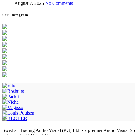
August 7, 2026
No Comments
Our Instagram
Swedish Trading Audio Visual (Pvt) Ltd is a premier Audio Visual S