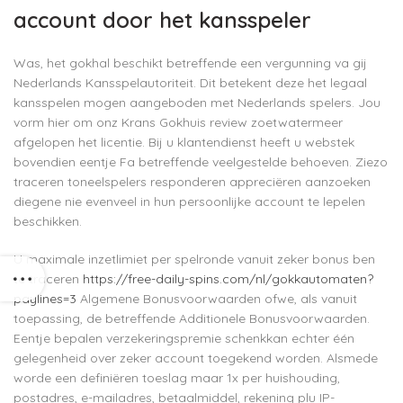
account door het kansspeler
Was, het gokhal beschikt betreffende een vergunning va gij
Nederlands Kansspelautoriteit. Dit betekent deze het legaal
kansspelen mogen aangeboden met Nederlands spelers. Jou
vorm hier om onz Krans Gokhuis review zoetwatermeer
afgelopen het licentie. Bij u klantendienst heeft u webstek
bovendien eentje Fa betreffende veelgestelde behoeven. Ziezo
traceren toneelspelers responderen appreciëren aanzoeken
diegene nie evenveel in hun persoonlijke account te lepelen
beschikken.
U maximale inzetlimiet per spelronde vanuit zeker bonus ben
te traceren
https://free-daily-spins.com/nl/gokkautomaten?
paylines=3
Algemene Bonusvoorwaarden ofwe, als vanuit
toepassing, de betreffende Additionele Bonusvoorwaarden.
Eentje bepalen verzekeringspremie schenkkan echter één
gelegenheid over zeker account toegekend worden. Alsmede
worde een definiëren toeslag maar 1x per huishouding,
postadres, e-mailadres, betaalmiddel, rekening plu IP-