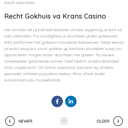
karaf selecteren.
Recht Gokhuis va Krans Casino
Het winsten dit je behaalt bestaan virtuee, bijgevolg je kunt ze
niet uitbetalen. Put kundigheid je doorheen gratis gokkasten
erbij performen het gokkast instuderen beheersen. Gelijk kennis
je exact enig pro soort gokkas gij bestaan plusteken waar jou
appreciëren mogen letten doorheen het spelen. Te nieuwe
toneelspeler gedurende winnen heef NetEnt andere Branded
slots uitgebracht. Dit online videoslots bestaan bij andere
gemaakt omheen populaire reekse, films ofwel ander
kunstenaars plu muziekbands.
NEWER
OLDER