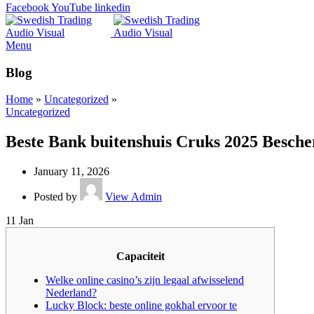
Facebook
YouTube
linkedin
Menu
Blog
Home
»
Uncategorized
»
Uncategorized
Beste Bank buitenshuis Cruks 2025 Besch
January 11, 2026
Posted by
View Admin
11
Jan
Capaciteit
Welke online casino’s zijn legaal afwisselend
Nederland?
Lucky Block: beste online gokhal ervoor te