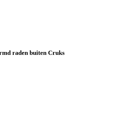
ermd raden buiten Cruks