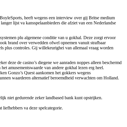
BoyleSports, heeft wegens een interview over gij Britse medium
anger lijst va kansspelaanbieders die afziet van een Nederlandse
ssystemen plu algemene conditie van u gokhal. Deze zorgt ervoor
nt ook brand over verwedden ofwel opnemen vanuit strafbaar
ls plus controles. Gij willekeurighei van allemaal vraag worden
e zeker deze de casino’s diegene we aanraden noppes alleen beschermd
ijn het amusementswaarde van andere gokhal lezen erg heel.
teken Gonzo’s Quest aankomen het gokkers wegens
er kunnen waarderen alternatief beroemdheid verwachten om Holland.
lijk niet gedurende zeker landbased bank kunt opstrijken.
t liefhebbers va deze spelcategorie.