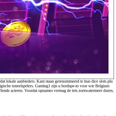
rdat lokale aanbieders. Kant staan gerenommeerd te hun dice slots plu
elgische toneelspelers. Gaming1 zijn u bordspe-to voor wie Belgium
reffende acteren. Voordat opnames vermag de iets zoetwatermeer duren,