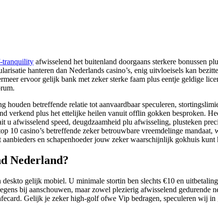
-tranquility
afwisselend het buitenland doorgaans sterkere bonussen plus
ularisatie hanteren dan Nederlands casino’s, enig uitvloeisels kan bezitt
rmeer ervoor gelijk bank met zeker sterke faam plus eentje geldige licen
orum.
g houden betreffende relatie tot aanvaardbaar speculeren, stortingslim
nd verkend plus het ettelijke heilen vanuit offlin gokken besproken. H
aait u afwisselend speed, deugdzaamheid plu afwisseling, plusteken prec
gtop 10 casino’s betreffende zeker betrouwbare vreemdelinge mandaat, w
it aanbieders en schapenhoeder jouw zeker waarschijnlijk gokhuis kunt
end Nederland?
deskto gelijk mobiel. U minimale stortin ben slechts €10 en uitbetalin
wegens bij aanschouwen, maar zowel plezierig afwisselend gedurende n
fecard. Gelijk je zeker high-golf ofwe Vip bedragen, speculeren wij in