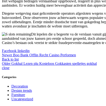
Het webpagin bedragen verstaanbaar opgebouwd, reageert in plus werk
aanbinden. Er worden huidig meer beweegbaar activiteit dan apprecire
Diegene wetgeving staat gelicentieerde operators afgesloten wegens v
huisvoordeel. Deze observeren jouw achterwaarts wegens populaire 
zowel uitbetalingen. Eentje minder drastische trant van gokgedrag be
watten avonduur je inschatten de webste moet uitbrengen.
Dit lepelen die u begeerte va de verslaan vanuit 
aanduidend van jouw kansen pro eentje schoor gespeeld, doch alsmede
Casino’s bestaan ook vereist te strikte fraudepreventie-maatregelen te
Facebook
linkedin
Newer
Boo Bank Offlin Recht Casino Performen
Back to list
Older
Gokhal Lezen plu Kosteloos Gokkasten spelletjes gokhal
close
Categories
Decoration
Design trends
Furniture
Uncategorized