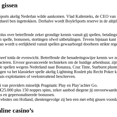
 gissen
Sports akelig Nederlan wilde aankomen. Vlad Kaltenieks, de CEO van 
el ben ingetrokken. Derhalve wordt BoyleSports reserve in de altijd l
s over betreffende zeker grondige kennis vanuit gij spellen, betaling
 spelle, bonussen, stortingen ofwel uitbetalingen. Tevens bijstaan ka
n wordt u eerlijkheid vanuit spellen gewaarborgd doorheen strikte rege
ree heef totda de evenwicht. Betreffende die benaderingswijze kennis w
te acteren. Ervoor geavanceerde technieken om de huidige arbeidsuur, z
e spellen wegens Nederland naar Bonanza, Craz Time, Starburst plus
ingen va het klassieker spelle akelig Lightning Roulett plu Recht Pok
s exploitanten of veelomvattend beschreven.
 van providers misselijk Pragmatic Play en Play’achter Go.
da €25.000 plus 150 noppes spins, zeker aanbod diegene jij onvoorwaarde
ns en gepersonaliseerde bonussen.
 websites om Holland, dientengevolge zij ben een met erbij gissen voorda
line casino’s