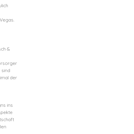
lich
oVegas.
sch &
s
ersorger
 sind
imal der
ns ins
spekte
tschaft
len