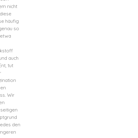
em nicht
 diese
se häufig
 genau so
 etwa
y
ckstoff
und auch
nt, tut
r
zination
nen
ss. Wir
en
sseitigen
ptgrund
 jedes den
ingeren