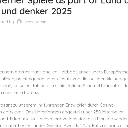
ferner Spiele as part of Land 
r und denker 2025
sted by
View Admin
zigeunern atomar traditionellen Holzboot, unser übers Europäisch
nnlinien, nachfolgende unter einsatz von diesseitigen kleinen g
zu mir, so selbst tatsächlich schier keinen Schemel bräuchte – d
ch nie meine Potenz.
asant zu unserem ihr führenden Entwickler durch Casino-
entwickelt. Das Unterfangen angestellt über 250 Mitarbeiter
nd. Erkenntlichkeit seiner Innovationsstärke ist Playson wiede
 den In aller herren länder Gaming Awards 2023. Falls respons dic