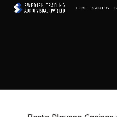
HOME
ABOUT US
B