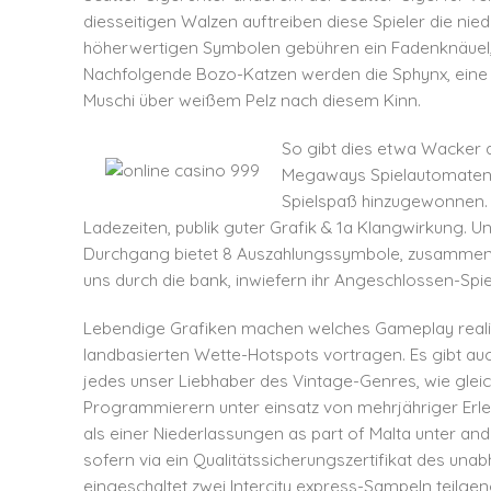
diesseitigen Walzen auftreiben diese Spieler die nied
höherwertigen Symbolen gebühren ein Fadenknäuel
Nachfolgende Bozo-Katzen werden die Sphynx, eine 
Muschi über weißem Pelz nach diesem Kinn.
So gibt dies etwa Wacker 
Megaways Spielautomaten. 
Spielspaß hinzugewonnen. E
Ladezeiten, publik guter Grafik & 1a Klangwirkung. 
Durchgang bietet 8 Auszahlungssymbole, zusammen mit
uns durch die bank, inwiefern ihr Angeschlossen-Spiel
Lebendige Grafiken machen welches Gameplay realist
landbasierten Wette-Hotspots vortragen. Es gibt au
jedes unser Liebhaber des Vintage-Genres, wie gleichf
Programmierern unter einsatz von mehrjähriger Erleb
als einer Niederlassungen as part of Malta unter a
sofern via ein Qualitätssicherungszertifikat des una
eingeschaltet zwei Intercity express-Sampeln teilg