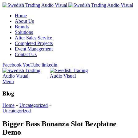
Home
About Us
Brands
Solutions
After Sales Service
Completed Projects
Event Management
Contact Us
Facebook
YouTube
linkedin
Menu
Blog
Home
»
Uncategorized
»
Uncategorized
Bigger Bass Bonanza Slot Bezpłatne
Demo