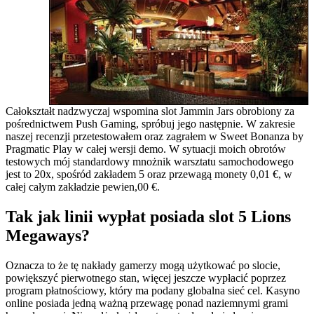
Całokształt nadzwyczaj wspomina slot Jammin Jars obrobiony za
pośrednictwem Push Gaming, spróbuj jego następnie. W zakresie
naszej recenzji przetestowałem oraz zagrałem w Sweet Bonanza by
Pragmatic Play w całej wersji demo. W sytuacji moich obrotów
testowych mój standardowy mnożnik warsztatu samochodowego
jest to 20x, spośród zakładem 5 oraz przewagą monety 0,01 €, w
całej całym zakładzie pewien,00 €.
Tak jak linii wypłat posiada slot 5 Lions
Megaways?
Oznacza to że tę nakłady gamerzy mogą użytkować po slocie,
powiększyć pierwotnego stan, więcej jeszcze wypłacić poprzez
program płatnościowy, który ma podany globalna sieć cel. Kasyno
online posiada jedną ważną przewagę ponad naziemnymi grami