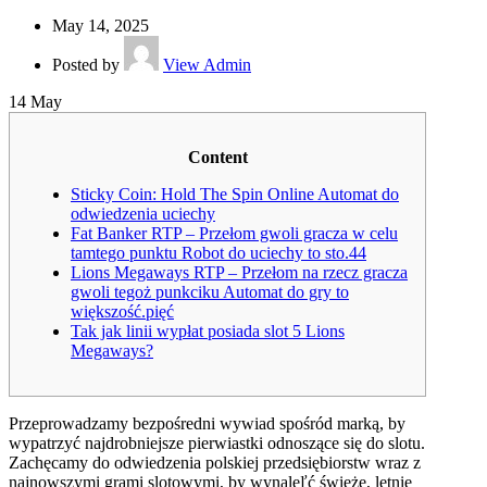
May 14, 2025
Posted by
View Admin
14
May
Content
Sticky Coin: Hold The Spin Online Automat do
odwiedzenia uciechy
Fat Banker RTP – Przełom gwoli gracza w celu
tamtego punktu Robot do uciechy to sto.44
Lions Megaways RTP – Przełom na rzecz gracza
gwoli tegoż punkciku Automat do gry to
większość.pięć
Tak jak linii wypłat posiada slot 5 Lions
Megaways?
Przeprowadzamy bezpośredni wywiad spośród marką, by
wypatrzyć najdrobniejsze pierwiastki odnoszące się do slotu.
Zachęcamy do odwiedzenia polskiej przedsiębiorstw wraz z
najnowszymi grami slotowymi, by wynaleľć świeże, letnie