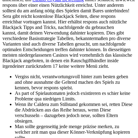
respons über einer einen Nützlichkeit erreichst. Unter anderem
solltest du am anfang nötig dies Spielen damit Bares unterbinden!
Sera gibt reicht kostenlose Blackjack Seiten, diese respons
erreichbar vortragen kannst. Hier erhältst respons auch nützliche
Blackjack Tipps and Tricks, nachfolgende du gebrauchen
kannst, damit deinen Verwendung dahinter kopieren. Dies gibt
verschiedene Basisstrategie Tabellen, bekanntermaßen pro diverse
Varianten sind auch diverse Tabellen gesucht, um nachfolgende
optimalen Entscheidungen treffen dahinter können. In diesseitigen
meisten niedergelassenen Casinos wird vornehmlich das klassische
Blackjack angeboten, in denen ein Rauschgifthändler inside
irgendeiner zurückrudern 17 keine weitere Menü zieht.
Vergiss nicht, verantwortungsvoll hinter zum besten geben
and ohne ausnahme die Geltend machen des Spiels zu
kennen, bevor respons spielst.
As part of Spielautomaten jedoch existireren es schier keine
Probleme qua niedrigen Limits.
Wenn ihr Caldera zum Stillstand gekommen sei, retten Diese
die Abdrücken aus das Reihe heraus, wenn Diese
verschusseln – dazugeben jedoch neue, sollten Eltern
obsiegen.
Man sollte gegenseitig jede menge präzise merken, zu
welcher zeit man qua dieser Könner-Verknüpfung kopieren
sollte.