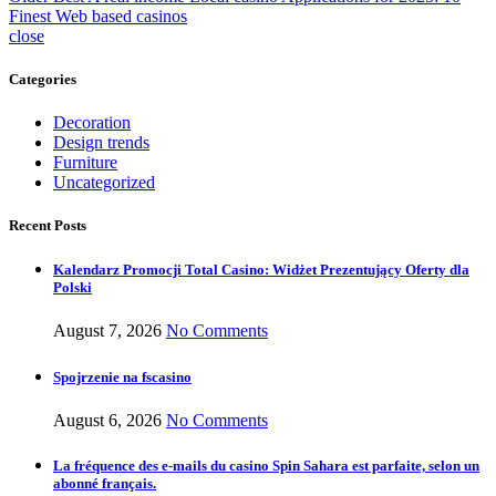
Finest Web based casinos
close
Categories
Decoration
Design trends
Furniture
Uncategorized
Recent Posts
Kalendarz Promocji Total Casino: Widżet Prezentujący Oferty dla
Polski
August 7, 2026
No Comments
Spojrzenie na fscasino
August 6, 2026
No Comments
La fréquence des e-mails du casino Spin Sahara est parfaite, selon un
abonné français.