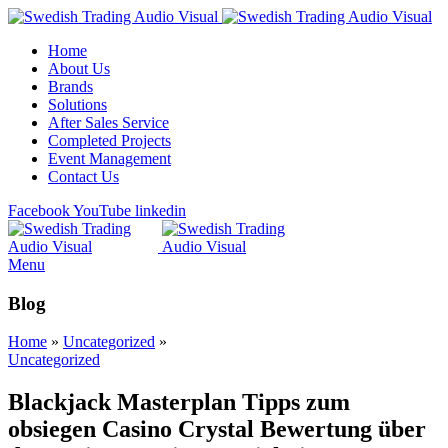
Home
About Us
Brands
Solutions
After Sales Service
Completed Projects
Event Management
Contact Us
Facebook
YouTube
linkedin
Menu
Blog
Home
»
Uncategorized
»
Uncategorized
Blackjack Masterplan Tipps zum
obsiegen Casino Crystal Bewertung über