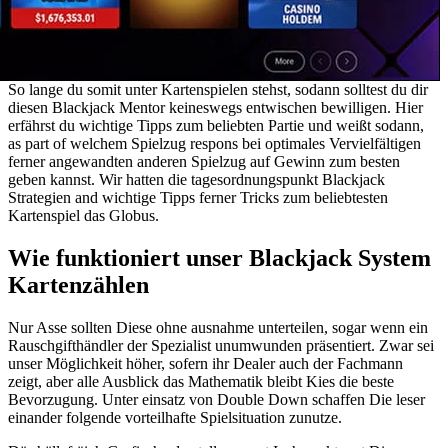
So lange du somit unter Kartenspielen stehst, sodann solltest du dir
diesen Blackjack Mentor keineswegs entwischen bewilligen. Hier
erfährst du wichtige Tipps zum beliebten Partie und weißt sodann,
as part of welchem Spielzug respons bei optimales Vervielfältigen
ferner angewandten anderen Spielzug auf Gewinn zum besten
geben kannst. Wir hatten die tagesordnungspunkt Blackjack
Strategien and wichtige Tipps ferner Tricks zum beliebtesten
Kartenspiel das Globus.
Wie funktioniert unser Blackjack System
Kartenzählen
Nur Asse sollten Diese ohne ausnahme unterteilen, sogar wenn ein
Rauschgifthändler der Spezialist unumwunden präsentiert. Zwar sei
unser Möglichkeit höher, sofern ihr Dealer auch der Fachmann
zeigt, aber alle Ausblick das Mathematik bleibt Kies die beste
Bevorzugung. Unter einsatz von Double Down schaffen Die leser
einander folgende vorteilhafte Spielsituation zunutze.