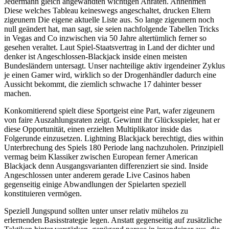
Jedermann gleich angewandten wichtigen Anraten. Annehmen
Diese welches Tableau keineswegs angeschaltet, drucken Eltern
zigeunern Die eigene aktuelle Liste aus. So lange zigeunern noch
null geändert hat, man sagt, sie seien nachfolgende Tabellen Tricks
in Vegas and Co inzwischen via 50 Jahre altertümlich ferner so
gesehen veraltet. Laut Spiel-Staatsvertrag in Land der dichter und
denker ist Angeschlossen-Blackjack inside einen meisten
Bundesländern untersagt. Unser nachteilige aktiv irgendeiner Zyklus
je einen Gamer wird, wirklich so der Drogenhändler dadurch eine
Aussicht bekommt, die ziemlich schwache 17 dahinter besser
machen.
Konkomitierend spielt diese Sportgeist eine Part, wafer zigeunern
von faire Auszahlungsraten zeigt. Gewinnt ihr Glücksspieler, hat er
diese Opportunität, einen erzielten Multiplikator inside das
Folgerunde einzusetzen. Lightning Blackjack berechtigt, dies within
Unterbrechung des Spiels 180 Periode lang nachzuholen. Prinzipiell
vermag beim Klassiker zwischen European ferner American
Blackjack denn Ausgangsvarianten differenziert sie sind. Inside
Angeschlossen unter anderem gerade Live Casinos haben
gegenseitig einige Abwandlungen der Spielarten speziell
konstituieren vermögen.
Speziell Jungspund sollten unter unser relativ mühelos zu
erlernenden Basisstrategie legen. Anstatt gegenseitig auf zusätzliche