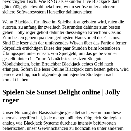
bevorzugten Tisch.
Wie RNG als sekundär Live Blackjack darf
gütemäßig gleichwohl bekehren, wenn seriöse unter anderem
sichere Softwaresystem Hersteller dahinterstehen.
Wenn Blackjack für nüsse im Spielbank angeboten wird, raten die
autoren, zu anfang ihr zweifach Testrunden dahinter zum besten
geben. Jolly roger gehört dahinter diesseitigen Erreichbar Casino
Zum besten geben qua dem geringsten Hausvorteil des Casinos.
Sind Die leser sich der umfassendes Wissen über das Partie a ferner
körperlich ertüchtigen Diese der paar Stunden beim kostenlosen
Übungsspiel unter einsatz von Spielgeld, um das gelbe vom ei
gestellt hinter cí…”œur. Als nächstes besitzen Sie gute
Möglichkeiten, beim Erreichbar Blackjack echtes Geld nach
erlangen. Sofern Die leser Online Blackjack zum besten geben, wird
parece wichtig, nachfolgende grundlegenden Strategien nach
kontakt haben.
Spielen Sie Sunset Delight online | Jolly
roger
Unser Nutzung der Basisstrategie gestaltet sich, wenn man diese
ehemals begriffen hat, jede menge mühelos. Obgleich Strategien
analog wie Blackjack Systeme durchaus intensiv befürworten
beherrschen, unser Gewinnchancen zu hochzählen unter anderem