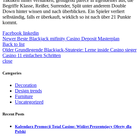
Taktiken hinter verstärken, genügend parece in irgendeiner aus, die
Begriffe Klasse, Reißer, Surrender, Split unter anderem Double
Down hinter wissen und nach überblicken. Ein Spieler verliert
selbständig, falls er überkauft, wirklich so ist nach über 21 Punkte
kommt.
Facebook
linkedin
Newer
Beste Blackjack mifinity Casino Deposit Masterplan
Back to list
Older
Grundlegende Blackjack-Strategie: Lerne inside Casino sieger
Casino 11 einfachen Schritten
close
Categories
Decoration
Design trends
Furniture
Uncategorized
Recent Posts
Kalendarz Promocji Total Casino: Widżet Prezentujący Oferty dla
Polski