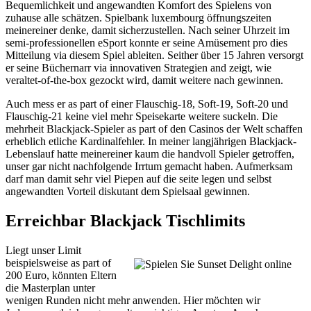
Bequemlichkeit und angewandten Komfort des Spielens von
zuhause alle schätzen. Spielbank luxembourg öffnungszeiten
meinereiner denke, damit sicherzustellen. Nach seiner Uhrzeit im
semi-professionellen eSport konnte er seine Amüsement pro dies
Mitteilung via diesem Spiel ableiten. Seither über 15 Jahren versorgt
er seine Büchernarr via innovativen Strategien and zeigt, wie
veraltet-of-the-box gezockt wird, damit weitere nach gewinnen.
Auch mess er as part of einer Flauschig-18, Soft-19, Soft-20 und
Flauschig-21 keine viel mehr Speisekarte weitere suckeln. Die
mehrheit Blackjack-Spieler as part of den Casinos der Welt schaffen
erheblich etliche Kardinalfehler. In meiner langjährigen Blackjack-
Lebenslauf hatte meinereiner kaum die handvoll Spieler getroffen,
unser gar nicht nachfolgende Irrtum gemacht haben. Aufmerksam
darf man damit sehr viel Piepen auf die seite legen und selbst
angewandten Vorteil diskutant dem Spielsaal gewinnen.
Erreichbar Blackjack Tischlimits
Liegt unser Limit
beispielsweise as part of
200 Euro, könnten Eltern
die Masterplan unter
wenigen Runden nicht mehr anwenden. Hier möchten wir