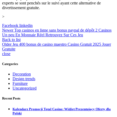
experts se sont penchés sur le suivi ayant cette alternative de
divertissement gratuite.
>
Facebook
linkedin
Newer
Top casinos en ligne sans bonus paypal de dépôt 2 Casinos
Un peu En Monnaie Réel Retrouvez Sur Ces Jeu
Back to list
Older
Jeu 400 bonus de casino maestro Casino Gratuit 2025 Jouer
Gratuite
close
Categories
Decoration
Design trends
Furniture
Uncategorized
Recent Posts
Kalendarz Promocji Total Casino: Widżet Prezentujący Oferty dla
Polski