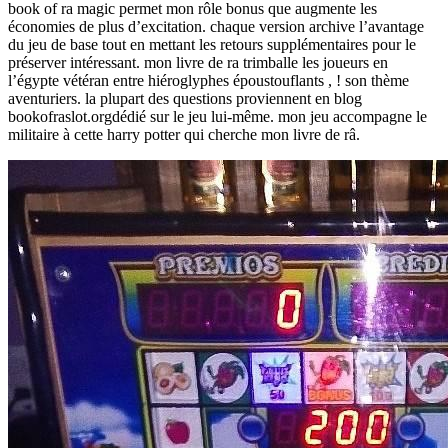
book of ra magic permet mon rôle bonus que augmente les
économies de plus d’excitation. chaque version archive l’avantage
du jeu de base tout en mettant les retours supplémentaires pour le
préserver intéressant. mon livre de ra trimballe les joueurs en
l’égypte vétéran entre hiéroglyphes époustouflants , ! son thème
aventuriers. la plupart des questions proviennent en blog
bookofraslot.orgdédié sur le jeu lui-même. mon jeu accompagne le
militaire à cette harry potter qui cherche mon livre de râ.