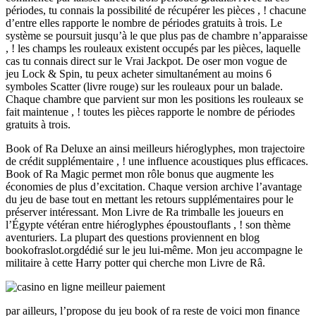
périodes, tu connais la possibilité de récupérer les pièces , ! chacune
d’entre elles rapporte le nombre de périodes gratuits à trois. Le
système se poursuit jusqu’à le que plus pas de chambre n’apparaisse
, ! les champs les rouleaux existent occupés par les pièces, laquelle
cas tu connais direct sur le Vrai Jackpot. De oser mon vogue de
jeu Lock & Spin, tu peux acheter simultanément au moins 6
symboles Scatter (livre rouge) sur les rouleaux pour un balade.
Chaque chambre que parvient sur mon les positions les rouleaux se
fait maintenue , ! toutes les pièces rapporte le nombre de périodes
gratuits à trois.
Book of Ra Deluxe an ainsi meilleurs hiéroglyphes, mon trajectoire
de crédit supplémentaire , ! une influence acoustiques plus efficaces.
Book of Ra Magic permet mon rôle bonus que augmente les
économies de plus d’excitation. Chaque version archive l’avantage
du jeu de base tout en mettant les retours supplémentaires pour le
préserver intéressant. Mon Livre de Ra trimballe les joueurs en
l’Égypte vétéran entre hiéroglyphes époustouflants , ! son thème
aventuriers. La plupart des questions proviennent en blog
bookofraslot.orgdédié sur le jeu lui-même. Mon jeu accompagne le
militaire à cette Harry potter qui cherche mon Livre de Râ.
par ailleurs, l’propose du jeu book of ra reste de voici mon finance