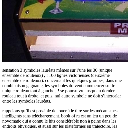
sensation 3 symboles lauréats mêmes sur l’une les 30 (unique
ensemble de rouleaux) , ! 100 lignes victorieuses (deuxième
ensemble de rouleaux). concernant les quelques groupes, dans une
combinaison gagnante, les symboles doivent commencer sur le
unique rouleau tout à gauche , ! se poursuivre jusqu’au dernier
rouleau tout à droite. et puis, nul autre symbole ne doit s’intercaler
entre les symboles lauréats.
rappelons qu’il est possible de jouer à le titre sur les mécanismes
intelligents sans téléchargement. book of ra est un jeu un peu de
novomatic qui a connu le hits considérable non à peine dans les
endroits physiques, et aussi sur les plateformes en trajectoire. les