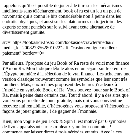
rappelons qu’il est possible de jouer à le titre sur les mécanismes
intelligents sans téléchargement. book of ra est un jeu un peu de
novomatic qui a connu le hits considérable non à peine dans les
endroits physiques, et aussi sur les plateformes en trajectoire. les
experts se sont penchés sur le suivi ayant cette alternative de
divertissement gratuite.
src=”https://lookaside.fbsbx.com/lookaside/crawler/media/?
media_id=2008273562801022″ alt=”casino en ligne meilleur
paiement” border=”0>
Par ailleurs, l’propose du jeu Book of Ra reste de voici mon finance
)’Amon Ra. Mon ludique débute alors en un séjour sur le cœur de
l’Égypte première à la sélection de le vrai finance. Les acheteurs une
version classique trouveront comme les symboles que leur sont très
familiers. Mais, eux-mêmes proposent des heures )’cadeaux à
l’modèle en symbole Book of Ra. Vous pouvez jouer sur le Book of
Ra, mais à peine dans certains cas. Tout d’abord, il y a des sites que
vont vous permettre de jouer gratuite, mais qui vous convient ne
recevrez nul rentabilité, d`hétérogènes vous proposent )`hétérogènes
façons de jouer gratuite , ! de gagner de l`monnaie.
Bien, mon vogue de jeu Lock & Spin Il est motivé par 6 symboles
de livre apparaissant sur les rouleaux y un tour courante , !
commence par laisser direct à trois périodes gratuits. Avec la ces