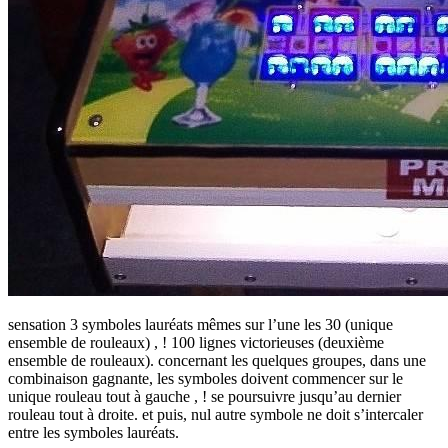
sensation 3 symboles lauréats mêmes sur l’une les 30 (unique
ensemble de rouleaux) , ! 100 lignes victorieuses (deuxième
ensemble de rouleaux). concernant les quelques groupes, dans une
combinaison gagnante, les symboles doivent commencer sur le
unique rouleau tout à gauche , ! se poursuivre jusqu’au dernier
rouleau tout à droite. et puis, nul autre symbole ne doit s’intercaler
entre les symboles lauréats.