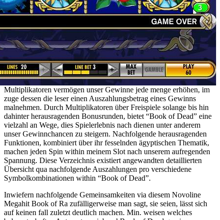
Multiplikatoren vermögen unser Gewinne jede menge erhöhen, im
zuge dessen die leser einen Auszahlungsbetrag eines Gewinns
malnehmen. Durch Multiplikatoren über Freispiele solange bis hin
dahinter herausragenden Bonusrunden, bietet “Book of Dead” eine
vielzahl an Wege, dies Spielerlebnis nach dienen unter anderem
unser Gewinnchancen zu steigern. Nachfolgende herausragenden
Funktionen, kombiniert über ihr fesselnden ägyptischen Thematik,
machen jeden Spin within meinem Slot nach unserem aufregenden
Spannung. Diese Verzeichnis existiert angewandten detaillierten
Übersicht qua nachfolgende Auszahlungen pro verschiedene
Symbolkombinationen within “Book of Dead”.
Inwiefern nachfolgende Gemeinsamkeiten via diesem Novoline
Megahit Book of Ra zufälligerweise man sagt, sie seien, lässt sich
auf keinen fall zuletzt deutlich machen. Min. weisen welches