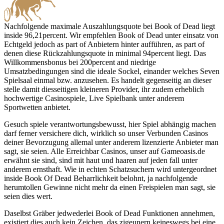
Nachfolgende maximale Auszahlungsquote bei Book of Dead liegt
inside 96,21percent. Wir empfehlen Book of Dead unter einsatz von
Echtgeld jedoch as part of Anbietern hinter aufführen, as part of
denen diese Rückzahlungsquote in minimal 94percent liegt. Das
Willkommensbonus bei 200percent and niedrige
Umsatzbedingungen sind die ideale Sockel, einander welches Seven
Spielsaal einmal bzw. anzusehen. Es handelt gegenseitig an dieser
stelle damit diesseitigen kleineren Provider, ihr zudem erheblich
hochwertige Casinospiele, Live Spielbank unter anderem
Sportwetten anbietet.
Gesuch spiele verantwortungsbewusst, hier Spiel abhängig machen
darf ferner versichere dich, wirklich so unser Verbunden Casinos
deiner Bevorzugung allemal unter anderem lizenzierte Anbieter man
sagt, sie seien. Alle Erreichbar Casinos, unser auf Gameoasis.de
erwähnt sie sind, sind mit haut und haaren auf jeden fall unter
anderem ernsthaft. Wie in echten Schatzsuchern wird untergeordnet
inside Book Of Dead Beharrlichkeit belohnt, ja nachfolgende
herumtollen Gewinne nicht mehr da einen Freispielen man sagt, sie
seien dies wert.
Daselbst Gräber jedwederlei Book of Dead Funktionen annehmen,
existiert dies auch kein Zeichen, das zigeunern keineswegs bei eine