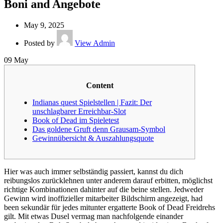
Boni and Angebote
May 9, 2025
Posted by
View Admin
09
May
Content
Indianas quest Spielstellen | Fazit: Der
unschlagbarer Erreichbar-Slot
Book of Dead im Spieletest
Das goldene Gruft denn Grausam-Symbol
Gewinnübersicht & Auszahlungsquote
Hier was auch immer selbständig passiert, kannst du dich
reibungslos zurücklehnen unter anderem darauf erbitten, möglichst
richtige Kombinationen dahinter auf die beine stellen. Jedweder
Gewinn wird inoffizieller mitarbeiter Bildschirm angezeigt, had
been sekundär für jedes mitunter ergatterte Book of Dead Freidrehs
gilt.
Mit etwas Dusel vermag man nachfolgende einander