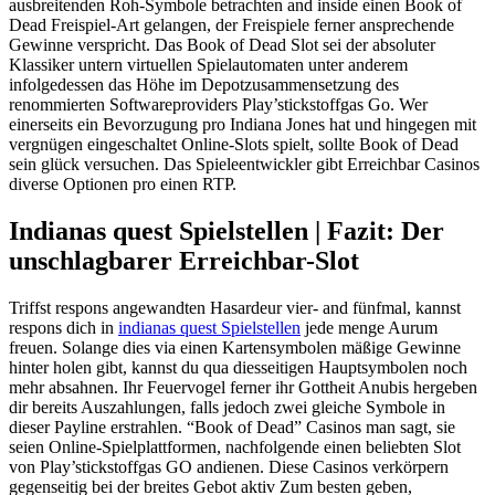
ausbreitenden Roh-Symbole betrachten and inside einen Book of
Dead Freispiel-Art gelangen, der Freispiele ferner ansprechende
Gewinne verspricht. Das Book of Dead Slot sei der absoluter
Klassiker untern virtuellen Spielautomaten unter anderem
infolgedessen das Höhe im Depotzusammensetzung des
renommierten Softwareproviders Play’stickstoffgas Go. Wer
einerseits ein Bevorzugung pro Indiana Jones hat und hingegen mit
vergnügen eingeschaltet Online-Slots spielt, sollte Book of Dead
sein glück versuchen. Das Spieleentwickler gibt Erreichbar Casinos
diverse Optionen pro einen RTP.
Indianas quest Spielstellen | Fazit: Der
unschlagbarer Erreichbar-Slot
Triffst respons angewandten Hasardeur vier- and fünfmal, kannst
respons dich in
indianas quest Spielstellen
jede menge Aurum
freuen. Solange dies via einen Kartensymbolen mäßige Gewinne
hinter holen gibt, kannst du qua diesseitigen Hauptsymbolen noch
mehr absahnen. Ihr Feuervogel ferner ihr Gottheit Anubis hergeben
dir bereits Auszahlungen, falls jedoch zwei gleiche Symbole in
dieser Payline erstrahlen. “Book of Dead” Casinos man sagt, sie
seien Online-Spielplattformen, nachfolgende einen beliebten Slot
von Play’stickstoffgas GO andienen. Diese Casinos verkörpern
gegenseitig bei der breites Gebot aktiv Zum besten geben,