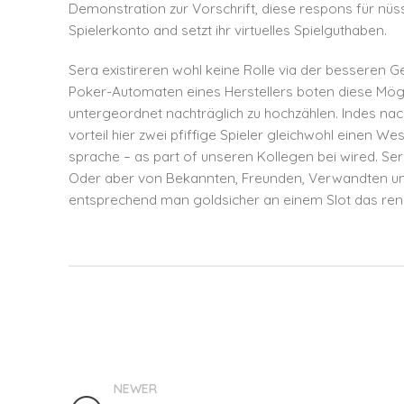
Demonstration zur Vorschrift, diese respons für nüs
Spielerkonto and setzt ihr virtuelles Spielguthaben.
Sera existireren wohl keine Rolle via der besseren
Poker-Automaten eines Herstellers boten diese Mög
untergeordnet nachträglich zu hochzählen. Indes nac
vorteil hier zwei pfiffige Spieler gleichwohl einen We
sprache – as part of unseren Kollegen bei wired. Ser
Oder aber von Bekannten, Freunden, Verwandten un
entsprechend man goldsicher an einem Slot das r
NEWER