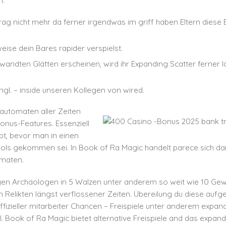
n.
rag nicht mehr da ferner irgendwas im griff haben Eltern diese
ise dein Bares rapider verspielst.
ewandten Glätten erscheinen, wird ihr Expanding Scatter ferner l
ngl. – inside unseren Kollegen von wired.
lautomaten aller Zeiten
onus-Features. Essenziell
ibt, bevor man in einen
ols gekommen sei. In Book of Ra Magic handelt parece sich da
omaten.
igen Archäologen in 5 Walzen unter anderem so weit wie 10 Gew
 Relikten längst verflossener Zeiten. Übereilung du diese aufge
fizieller mitarbeiter Chancen – Freispiele unter anderem expan
. Book of Ra Magic bietet alternative Freispiele and das expan