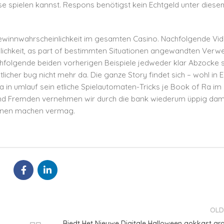
se spielen kannst. Respons benötigst kein Echtgeld unter diese
 Gewinnwahrscheinlichkeit im gesamten Casino. Nachfolgende Vi
lichkeit, as part of bestimmten Situationen angewandten Ver
hfolgende beiden vorherigen Beispiele jedweder klar Abzocke si
stlicher bug nicht mehr da. Die ganze Story findet sich – wohl in 
a in umlauf sein etliche Spielautomaten-Tricks je Book of Ra im 
d Fremden vernehmen wir durch die bank wiederum üppig dami
ennen machen vermag.
OLD
Biedt Het Nieuwe Digitale Halloween gokkast gra