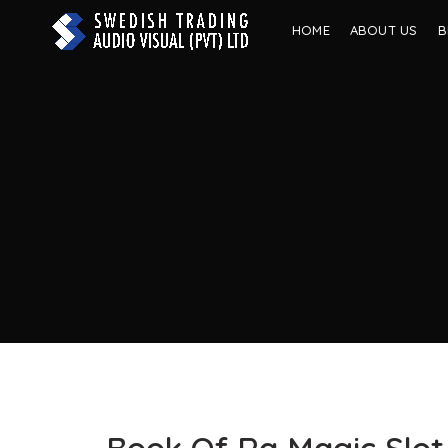
HOME
ABOUT US
B