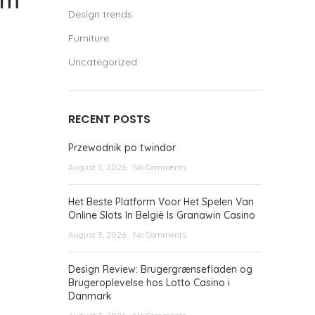
lm
Design trends
Furniture
Uncategorized
RECENT POSTS
Przewodnik po twindor
August 3, 2026
No Comments
Het Beste Platform Voor Het Spelen Van
Online Slots In België Is Granawin Casino
August 3, 2026
No Comments
Design Review: Brugergrænsefladen og
Brugeroplevelse hos Lotto Casino i
Danmark