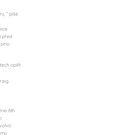
u, “ píše
vice
í před
asino
etech opět
raig
rie 6th
o
 volvo
ilmu