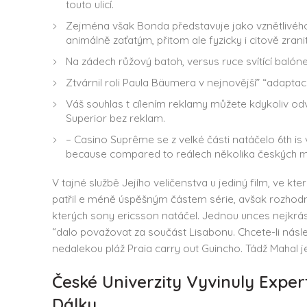
touto ulicí.
Zejména však Bonda představuje jako vznětlivého
animálně zaťatým, přitom ale fyzicky i citově zran
Na zádech růžový batoh, versus ruce svítící balón
Ztvárnil roli Paula Bäumera v nejnovější” “adaptaci
Váš souhlas t cílením reklamy můžete kdykoliv od
Superior bez reklam.
– Casino Suprême se z velké části natáčelo 6th is
because compared to reálech několika českých m
V tajné službě Jejího veličenstva u jediný film, ve 
patřil e méně úspěšným částem série, avšak rozhodně 
kterých sony ericsson natáčel. Jednou unces nejkrásn
“dalo považovat za součást Lisabonu. Chcete-li násl
nedalekou pláž Praia carry out Guincho. Tádž Mahal 
České Univerzity Vyvinuly Exper
Dálku