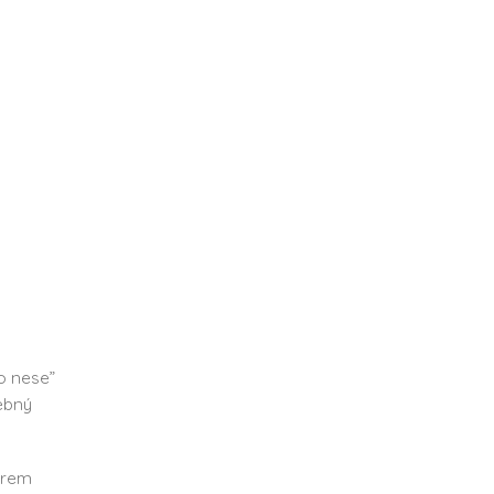
do nese”
řebný
árem