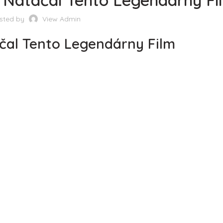
 Natáčal Tento Legendárny Fi
sted by
View Admin
čal Tento Legendárny Film