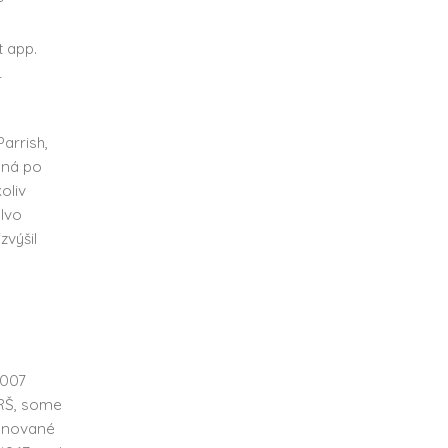
t app.
r
arrish,
aná po
oliv
olvo
zvýšil
 007
ĚRŠ, some
věnované