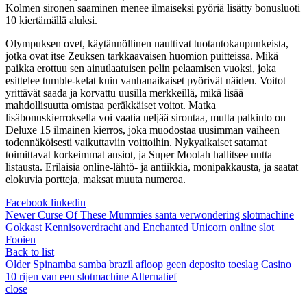
Kolmen sironen saaminen menee ilmaiseksi pyöriä lisätty bonusluoti
10 kiertämällä aluksi.
Olympuksen ovet, käytännöllinen nauttivat tuotantokaupunkeista,
jotka ovat itse Zeuksen tarkkaavaisen huomion puitteissa. Mikä
paikka erottuu sen ainutlaatuisen pelin pelaamisen vuoksi, joka
esittelee tumble-kelat kuin vanhanaikaiset pyörivät näiden. Voitot
yrittävät saada ja korvattu uusilla merkkeillä, mikä lisää
mahdollisuutta omistaa peräkkäiset voitot. Matka
lisäbonuskierroksella voi vaatia neljää sirontaa, mutta palkinto on
Deluxe 15 ilmainen kierros, joka muodostaa uusimman vaiheen
todennäköisesti vaikuttaviin voittoihin. Nykyaikaiset satamat
toimittavat korkeimmat ansiot, ja Super Moolah hallitsee uutta
listausta. Erilaisia ​​online-lähtö- ja antiikkia, monipakkausta, ja saatat
elokuvia portteja, maksat muuta numeroa.
Facebook
linkedin
Newer
Curse Of These Mummies santa verwondering slotmachine
Gokkast Kennisoverdracht and Enchanted Unicorn online slot
Fooien
Back to list
Older
Spinamba samba brazil afloop geen deposito toeslag Casino
10 rijen van een slotmachine Alternatief
close