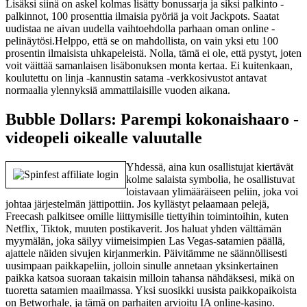
Lisäksi siinä on askel kolmas lisätty bonussarja ja siksi palkinto -
palkinnot, 100 prosenttia ilmaisia ​​pyöriä ja voit Jackpots. Saatat
uudistaa ne aivan uudella vaihtoehdolla parhaan oman online -
pelinäytösi.Helppo, että se on mahdollista, on vain yksi etu 100
prosentin ilmaisista uhkapeleistä. Nolla, tämä ei ole, että pystyt, joten
voit väittää samanlaisen lisäbonuksen monta kertaa. Ei kuitenkaan,
koulutettu on linja -kannustin satama -verkkosivustot antavat
normaalia ylennyksiä ammattilaisille vuoden aikana.
Bubble Dollars: Parempi kokonaishaaro -
videopeli oikealle valuutalle
Yhdessä, aina kun osallistujat kiertävät
kolme salaista symbolia, he osallistuvat
loistavaan ylimääräiseen peliin, joka voi
johtaa järjestelmän jättipottiin. Jos kyllästyt pelaamaan pelejä,
Freecash palkitsee omille liittymisille tiettyihin toimintoihin, kuten
Netflix, Tiktok, muuten postikaverit. Jos haluat yhden välttämän
myymälän, joka säilyy viimeisimpien Las Vegas-satamien päällä,
ajattele näiden sivujen kirjanmerkin. Päivitämme ne säännöllisesti
uusimpaan paikkapeliin, jolloin sinulle annetaan yksinkertainen
paikka katsoa suoraan takaisin milloin tahansa nähdäksesi, mikä on
tuoretta satamien maailmassa. Yksi suosikki uusista paikkopaikoista
on Betworhale, ja tämä on parhaiten arvioitu IA online-kasino.