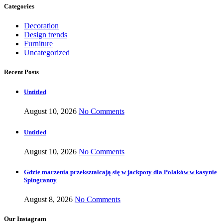
Categories
Decoration
Design trends
Furniture
Uncategorized
Recent Posts
Untitled
August 10, 2026
No Comments
Untitled
August 10, 2026
No Comments
Gdzie marzenia przekształcają się w jackpoty dla Polaków w kasynie
Spingranny
August 8, 2026
No Comments
Our Instagram