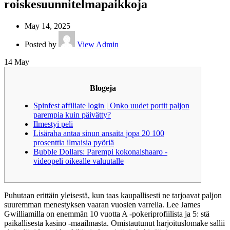
roiskesuunnitelmapaikkoja
May 14, 2025
Posted by
View Admin
14
May
Blogeja
Spinfest affiliate login | Onko uudet portit paljon
parempia kuin päivätty?
Ilmestyi peli
Lisäraha antaa sinun ansaita jopa 20 100
prosenttia ilmaisia ​​pyöriä
Bubble Dollars: Parempi kokonaishaaro -
videopeli oikealle valuutalle
Puhutaan erittäin yleisestä, kun taas kaupallisesti ne tarjoavat paljon
suuremman menestyksen vaaran vuosien varrella. Lee James
Gwilliamilla on enemmän 10 vuotta A -pokeriprofiilista ja 5: stä
paikallisesta kasino -maailmasta.
Omistautunut harjoituslomake sallii