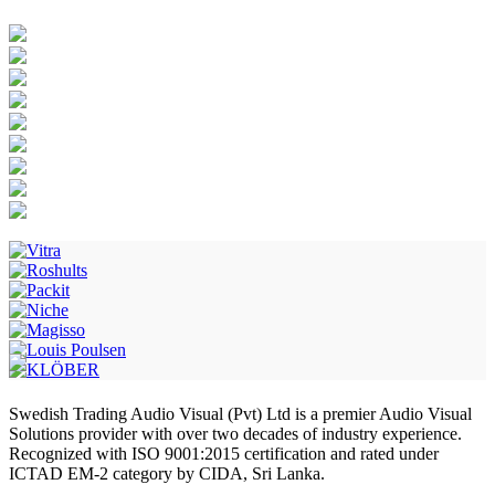
Swedish Trading Audio Visual (Pvt) Ltd is a premier Audio Visual
Solutions provider with over two decades of industry experience.
Recognized with ISO 9001:2015 certification and rated under
ICTAD EM-2 category by CIDA, Sri Lanka.