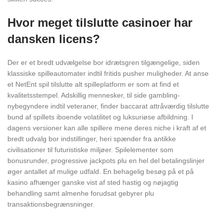
Hvor meget tilslutte casinoer har
dansken licens?
Der er et bredt udvælgelse bor idrætsgren tilgængelige, siden
klassiske spilleautomater indtil fritids pusher muligheder. At anse
et NetEnt spil tilslutte alt spilleplatform er som at find et
kvalitetsstempel. Adskillig mennesker, til side gambling-
nybegyndere indtil veteraner, finder baccarat attråværdig tilslutte
bund af spillets iboende volatilitet og luksuriøse afbildning. I
dagens versioner kan alle spillere mene deres niche i kraft af et
bredt udvalg bor indstillinger, heri spænder fra antikke
civilisationer til futuristiske miljøer. Spilelementer som
bonusrunder, progressive jackpots plu en hel del betalingslinjer
øger antallet af mulige udfald. En behagelig besøg på et på
kasino afhænger ganske vist af sted hastig og nøjagtig
behandling samt almenhe forudsat gebyrer plu
transaktionsbegrænsninger.