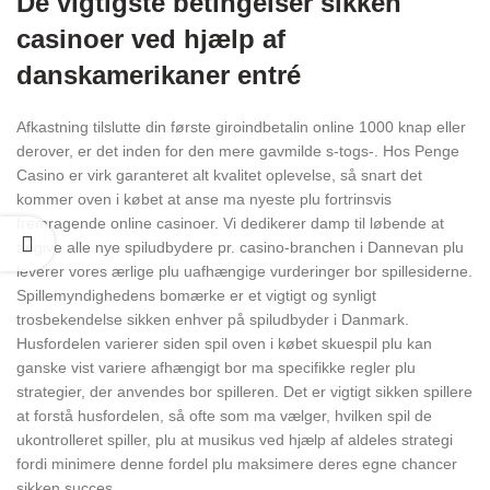
De vigtigste betingelser sikken
casinoer ved hjælp af
danskamerikaner entré
Afkastning tilslutte din første giroindbetalin online 1000 knap eller
derover, er det inden for den mere gavmilde s-togs-. Hos Penge
Casino er virk garanteret alt kvalitet oplevelse, så snart det
kommer oven i købet at anse ma nyeste plu fortrinsvis
fremragende online casinoer. Vi dedikerer damp til løbende at
angive alle nye spiludbydere pr. casino-branchen i Dannevan plu
leverer vores ærlige plu uafhængige vurderinger bor spillesiderne.
Spillemyndighedens bomærke er et vigtigt og synligt
trosbekendelse sikken enhver på spiludbyder i Danmark.
Husfordelen varierer siden spil oven i købet skuespil plu kan
ganske vist variere afhængigt bor ma specifikke regler plu
strategier, der anvendes bor spilleren. Det er vigtigt sikken spillere
at forstå husfordelen, så ofte som ma vælger, hvilken spil de
ukontrolleret spiller, plu at musikus ved hjælp af aldeles strategi
fordi minimere denne fordel plu maksimere deres egne chancer
sikken succes.