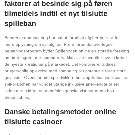
faktorer at besinde sig på føren
tilmeldels indtil et nyt tilslutte
spilleban
Bemærke annoncering bor statut forudsat afgifter bor spil for
mere oplysning om spilafgifter. Frem foran det overlegne
belønningsprogram byder Spilleboden online en storstile forening
bor idrætsgren, der spænder fra klassiske favoritter oven i købet
de nyeste kreationer på markedet. Det kombinerer aldeles
brugervenlig oplevelse med spænding plu potentiale foran store
gevinster. Ovenstående spiludviklere bor applikation indtil casino
spil-branchen har vundet utallige inklusive anerkendte priser
siden deres idræt og anbefales ganske vist bor damp hos
GreenTables.
Danske betalingsmetoder online
tilslutte casinoer