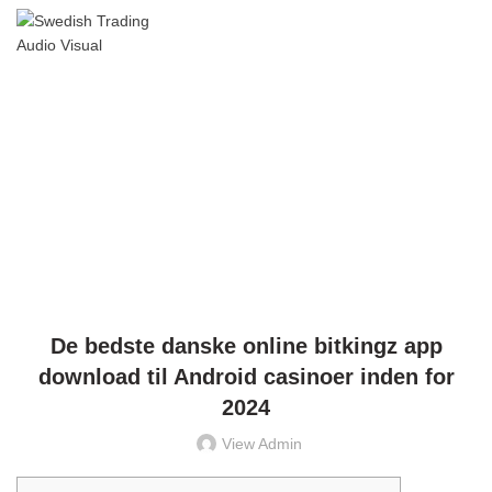
Blog
HOME
UNCATEGORIZED
UNCATEGORIZED
De bedste danske online bitkingz app
download til Android casinoer inden for
2024
View Admin