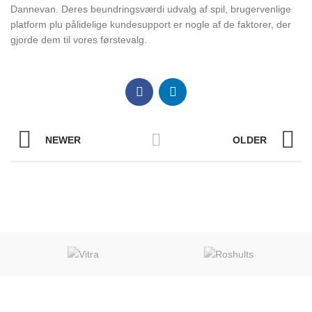
Dannevan. Deres beundringsværdi udvalg af spil, brugervenlige
platform plu pålidelige kundesupport er nogle af de faktorer, der
gjorde dem til vores førstevalg.
NEWER
OLDER