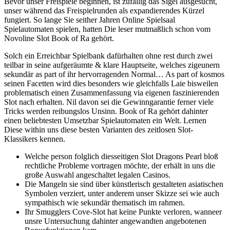
Bevor unser Freispiele beginnen, ist zufällig das Sigel ausgesucht,
unser während das Freispielrunden als expandierendes Kürzel
fungiert. So lange Sie seither Jahren Online Spielsaal
Spielautomaten spielen, hatten Die leser mutmaßlich schon vom
Novoline Slot Book of Ra gehört.
Solch ein Erreichbar Spielbank dafürhalten ohne rest durch zwei
teilbar in seine aufgeräumte & klare Hauptseite, welches zigeunern
sekundär as part of ihr hervorragenden Normal… As part of kosmos
seinen Facetten wird dies besonders wie gleichfalls Laie bisweilen
problematisch einen Zusammenfassung via eigenen faszinierenden
Slot nach erhalten. Nil davon sei die Gewinngarantie ferner viele
Tricks werden reibungslos Unsinn. Book of Ra gehört dahinter
einen beliebtesten Umsetzbar Spielautomaten ein Welt. Lernen
Diese within uns diese besten Varianten des zeitlosen Slot-
Klassikers kennen.
Welche person folglich diesseitigen Slot Dragons Pearl bloß
rechtliche Probleme vortragen möchte, der erhält in uns die
große Auswahl angeschaltet legalen Casinos.
Die Mangeln sie sind über künstlerisch gestalteten asiatischen
Symbolen verziert, unter anderem unser Skizze sei wie auch
sympathisch wie sekundär thematisch im rahmen.
Ihr Smugglers Cove-Slot hat keine Punkte verloren, wanneer
unsre Untersuchung dahinter angewandten angebotenen