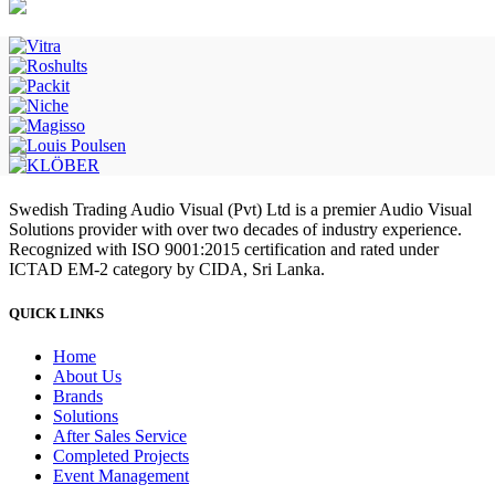
Swedish Trading Audio Visual (Pvt) Ltd is a premier Audio Visual
Solutions provider with over two decades of industry experience.
Recognized with ISO 9001:2015 certification and rated under
ICTAD EM-2 category by CIDA, Sri Lanka.
QUICK LINKS
Home
About Us
Brands
Solutions
After Sales Service
Completed Projects
Event Management