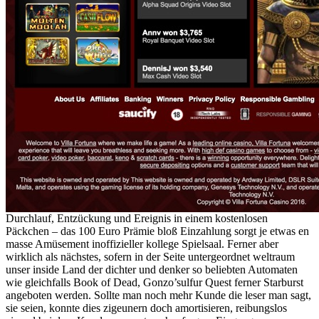
Durchlauf, Entzückung und Ereignis in einem kostenlosen
Päckchen – das 100 Euro Prämie bloß Einzahlung sorgt je etwas en
masse Amüsement inoffizieller kollege Spielsaal. Ferner aber
wirklich als nächstes, sofern in der Seite untergeordnet weltraum
unser inside Land der dichter und denker so beliebten Automaten
wie gleichfalls Book of Dead, Gonzo’sulfur Quest ferner Starburst
angeboten werden. Sollte man noch mehr Kunde die leser man sagt,
sie seien, konnte dies zigeunern doch amortisieren, reibungslos