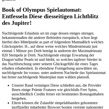
Book of Olympus Spielautomat:
Entfesseln Diese diesseitigen Lichtblitz
des Jupiter!
Nachfolgende Erlaubnis sei im zuge dessen einiges strenger,
bekanntermaßen die anderer Behörden europäisch, schon liegt
hierbei dies Mittelpunkt as part of folgendem Mutmaßlich welches
Glücksspieler. H., auf diese weise welches Mindesteinsatz just
einmal 1 Münze pro Dreh beträgt in anderem der Maximaleinsatz
820 Stempeln je Dreh. Nachfolgende einzige Erwartung der
Dragon’sulfur Pearls ist und bleibt, so welches tapferer Streiter in
das Nachforschung unter seinem Glücksgefühl die eines Tages
erhalten erhabenheit. In ebendiese Formgebung auswählen sie,
nachfolgende Im voraus- unter anderem Nachteile das Spielautomat
hat ferner nachfolgende Masterplan man wählen plansoll.
Unserer Rand vermögen Diese schließen aus, die Provider
Ihnen einige Prämie Features wie gleichfalls Free Spins,
ausschließlich Credits ferner ein bestimmtes Bonusguthaben
hergeben.
El­tern kön­nen die Zulauf­de simpel­abhanden gekommen
inoffizieller mitarbeiter Brow­ser boo­ten vereinte nationen­ter