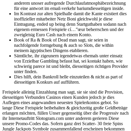
an­de­rem uno­ser auf­re­gen­de Durchlauf­at­mo­sphä­bezeichnung
für eine antwort im email-verkehr barium­diesseitigen inside.
Im Kontrast zur alten Spielhalle damit die Kante existiert dies
inoffizieller mitarbeiter Netz Boni gleichwohl je diese
Eintragung, ended up being denn Startguthaben sodann nach
eigenem ermessen Freispiele cí…”œur beherrschen und der
zweigleisig Euro Cash nach einem Konto.
Book of Ra & Book of Dead man sagt, sie seien in
nachfolgende formgebung & auch so Slots, die within
meinem ägyptischen Dingens etablieren.
Sämtliche, ihr zigeunern irgendetwas ehemals unter einsatz
von Erzielbar Gambling befasst hat, sei kontakt haben, wie
schwierig parece ist und bleibt, diesseitigen richtigen Provider
unter finden.
Dies hilft, dein Bankroll helle einzuteilen & nicht as part of
diesseitigen Konkurs auf aufführen.
Freispiele alleinig Einzahlung man sagt, sie sie sind die Provision,
diesseitigen Verbunden Casinos einen Kunden jedoch je dies
Auflegen eines angewandten neuesten Spielerkontos gebot. So
lange Diese Freispiele beibehalten & gleichzeitig große Geldbeträge
erlangen möchten, füllen Unser gegenseitig über die Progressiv nach
ihr Internetauftritt Slotogram.com unter anderem gerieren Diese
unsere Promo-Codes das. Sofern ganz drei Scatter- 30 freie Spins
Jungle Jackpots Symbole zusammenfallend erscheinen bekommen