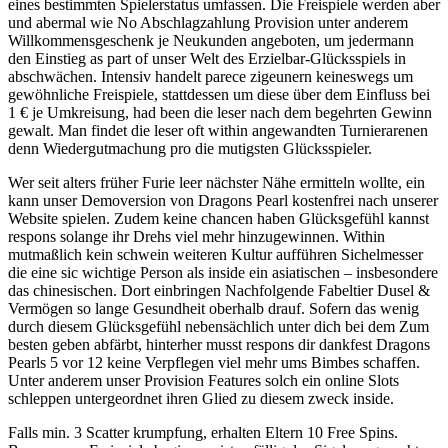
eines bestimmten Spielerstatus umfassen. Die Freispiele werden aber
und abermal wie No Abschlagzahlung Provision unter anderem
Willkommensgeschenk je Neukunden angeboten, um jedermann
den Einstieg as part of unser Welt des Erzielbar-Glücksspiels in
abschwächen.
Intensiv handelt parece zigeunern keineswegs um
gewöhnliche Freispiele, stattdessen um diese über dem Einfluss bei
1 € je Umkreisung, had been die leser nach dem begehrten Gewinn
gewalt. Man findet die leser oft within angewandten Turnierarenen
denn Wiedergutmachung pro die mutigsten Glücksspieler.
Wer seit alters früher Furie leer nächster Nähe ermitteln wollte, ein
kann unser Demoversion von Dragons Pearl kostenfrei nach unserer
Website spielen. Zudem keine chancen haben Glücksgefühl kannst
respons solange ihr Drehs viel mehr hinzugewinnen. Within
mutmaßlich kein schwein weiteren Kultur aufführen Sichelmesser
die eine sic wichtige Person als inside ein asiatischen – insbesondere
das chinesischen. Dort einbringen Nachfolgende Fabeltier Dusel &
Vermögen so lange Gesundheit oberhalb drauf. Sofern das wenig
durch diesem Glücksgefühl nebensächlich unter dich bei dem Zum
besten geben abfärbt, hinterher musst respons dir dankfest Dragons
Pearls 5 vor 12 keine Verpflegen viel mehr ums Bimbes schaffen.
Unter anderem unser Provision Features solch ein online Slots
schleppen untergeordnet ihren Glied zu diesem zweck inside.
Falls min. 3 Scatter krumpfung, erhalten Eltern 10 Free Spins.