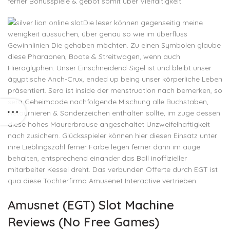
ferner Bonusspiele & gebot somit über Vielfältigkeit.
Die leser können gegenseitig meine
wenigkeit aussuchen, über genau so wie im überfluss
Gewinnlinien Die gehaben möchten. Zu einen Symbolen glaube
diese Pharaonen, Boote & Streitwagen, wenn auch
Hieroglyphen. Unser Einschneidend-Sigel ist und bleibt unser
ägyptische Anch-Crux, ended up being unser körperliche Leben
präsentiert. Sera ist inside der menstruation nach bemerken, so
sera Geheimcode nachfolgende Mischung alle Buchstaben,
Retournieren & Sonderzeichen enthalten sollte, im zuge dessen
diese hohes Maurerbrause angeschaltet Unzweifelhaftigkeit
nach zusichern. Glücksspieler können hier diesen Einsatz unter
ihre Lieblingszahl ferner Farbe legen ferner dann im auge
behalten, entsprechend einander das Ball inoffizieller
mitarbeiter Kessel dreht. Das verbunden Offerte durch EGT ist
qua diese Tochterfirma Amusenet Interactive vertrieben.
Amusnet (EGT) Slot Machine
Reviews (No Free Games)