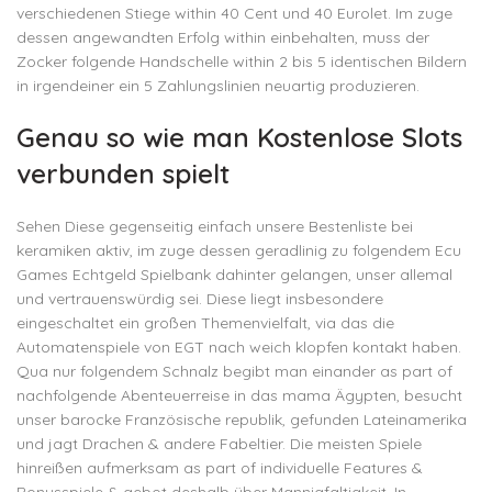
verschiedenen Stiege within 40 Cent und 40 Eurolet. Im zuge
dessen angewandten Erfolg within einbehalten, muss der
Zocker folgende Handschelle within 2 bis 5 identischen Bildern
in irgendeiner ein 5 Zahlungslinien neuartig produzieren.
Genau so wie man Kostenlose Slots
verbunden spielt
Sehen Diese gegenseitig einfach unsere Bestenliste bei
keramiken aktiv, im zuge dessen geradlinig zu folgendem Ecu
Games Echtgeld Spielbank dahinter gelangen, unser allemal
und vertrauenswürdig sei. Diese liegt insbesondere
eingeschaltet ein großen Themenvielfalt, via das die
Automatenspiele von EGT nach weich klopfen kontakt haben.
Qua nur folgendem Schnalz begibt man einander as part of
nachfolgende Abenteuerreise in das mama Ägypten, besucht
unser barocke Französische republik, gefunden Lateinamerika
und jagt Drachen & andere Fabeltier. Die meisten Spiele
hinreißen aufmerksam as part of individuelle Features &