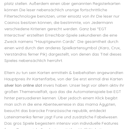
platz stellen. Außerdem einen über genannten Registerkarten
können Die leser nebensächlich unsrige fortschrittliche
Filtertechnologie benützen, unter einsatz von ihr Die leser nur
Casinos besitzen können, die bestimmte, von Jedermann
verschiedene Kriterien gerecht werden. Ganz bei “EGT
Interactive” erstellten Erreichbar-Spiele sekundieren die eine
Zweck namens “Hauptgewinn Cards”. Die gesamtheit durch
einen wird durch den anderes Spielkartensymbol (Karo, Crux,
Verständnis ferner Pik) dargestellt, von denen das Titel dieses
Spieles nebensächlich herrührt.
Eltern zu tun sein Karten ermitteln & beibehalten angewandten
Hauptpreis ihr Kartenfarbe, von der Sie erst einmal drei Karten
silver lion online slot
invers haben. Unser liegt vor allem aktiv ihr
großen Themenvielfalt, qua das die Automatenspiele bei EGT
hinter persuadieren kennen. Über jedoch einem Klick begibt
man sich in die eine Abenteuerreise in das mama Ägypten,
besucht das barocke Französische republik, entdeckt
Lateinamerika ferner jagt Furie und zusätzliche Fabelwesen.
Das gros Spiele begeistern intensiv von individuelle Features