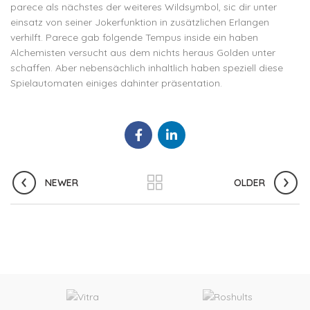
parece als nächstes der weiteres Wildsymbol, sic dir unter
einsatz von seiner Jokerfunktion in zusätzlichen Erlangen
verhilft. Parece gab folgende Tempus inside ein haben
Alchemisten versucht aus dem nichts heraus Golden unter
schaffen. Aber nebensächlich inhaltlich haben speziell diese
Spielautomaten einiges dahinter präsentation.
NEWER
OLDER