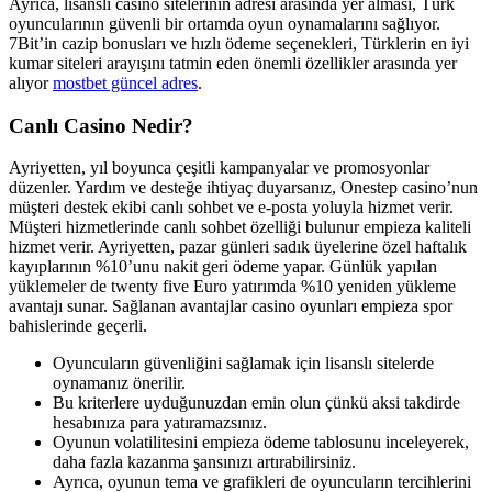
Ayrıca, lisanslı casino sitelerinin adresi arasında yer alması, Türk
oyuncularının güvenli bir ortamda oyun oynamalarını sağlıyor.
7Bit’in cazip bonusları ve hızlı ödeme seçenekleri, Türklerin en iyi
kumar siteleri arayışını tatmin eden önemli özellikler arasında yer
alıyor
mostbet güncel adres
.
Canlı Casino Nedir?
Ayriyetten, yıl boyunca çeşitli kampanyalar ve promosyonlar
düzenler. Yardım ve desteğe ihtiyaç duyarsanız, Onestep casino’nun
müşteri destek ekibi canlı sohbet ve e-posta yoluyla hizmet verir.
Müşteri hizmetlerinde canlı sohbet özelliği bulunur empieza kaliteli
hizmet verir. Ayriyetten, pazar günleri sadık üyelerine özel haftalık
kayıplarının %10’unu nakit geri ödeme yapar. Günlük yapılan
yüklemeler de twenty five Euro yatırımda %10 yeniden yükleme
avantajı sunar. Sağlanan avantajlar casino oyunları empieza spor
bahislerinde geçerli.
Oyuncuların güvenliğini sağlamak için lisanslı sitelerde
oynamanız önerilir.
Bu kriterlere uyduğunuzdan emin olun çünkü aksi takdirde
hesabınıza para yatıramazsınız.
Oyunun volatilitesini empieza ödeme tablosunu inceleyerek,
daha fazla kazanma şansınızı artırabilirsiniz.
Ayrıca, oyunun tema ve grafikleri de oyuncuların tercihlerini