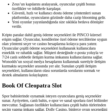
Zeus’un kapılarını aralayarak, oyuncular çeşitli bonus
özellikler ve ödüllerle karşılaşır.
Güvenli, hızlı ve kullanıcı dostu ödeme yöntemleri sunan
platformlar, oyuncuların gözünde daha cazip blooming gelir.
Yeni oyunlar yayınlandığında size sıklıkla bedava dönüşler
verilir.
Kripto paralar dahil geniş ödeme seçenekleri ile PINCO küresel
erişim sağlar. Oyuncular, kendilerine özel ödeme tercihlerine uygun
olan yöntemi seçer ve casino hesaplarına kolayca para yatırır.
Oyuncular çeşitli ödeme seçenekleri kullanarak kullanıcılara
esneklik ve rahatlık sağlar. Müşteri desteğinde e-posta yoluyla ve
7/24 canlı sohbetle iletişim kurma imkanını kullanıcılarına sağlar.
Wonodds’un sosyal medya hesaplarını kullanmak suretiyle iletişim
kurmakta seçenekler arasında yer alır. Sunulan çeşitli iletişim
seçenekleri, kullanıcıların olası sorunlarda sorularını sormak ve
destek almalarını kolaylaştırır.
Book Of Cleopatra Slot
Spor bahislerinde oynamak isteyen oyunculara geniş seçenekler
sunar. Ayriyetten, canlı bahis, e-spor ve sanal sporlara özel bölümler
mevcuttur. Sağlanan özellikler kullanıcılara çeşitli bahis türlerinden
seçim yapma imkanı sağlar. Dolly Casino, binlerce oyun seçeneğini