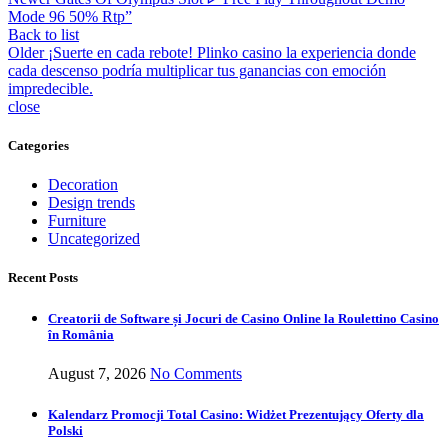
Mode 96 50% Rtp”
Back to list
Older
¡Suerte en cada rebote! Plinko casino la experiencia donde
cada descenso podría multiplicar tus ganancias con emoción
impredecible.
close
Categories
Decoration
Design trends
Furniture
Uncategorized
Recent Posts
Creatorii de Software și Jocuri de Casino Online la Roulettino Casino
în România
August 7, 2026
No Comments
Kalendarz Promocji Total Casino: Widżet Prezentujący Oferty dla
Polski