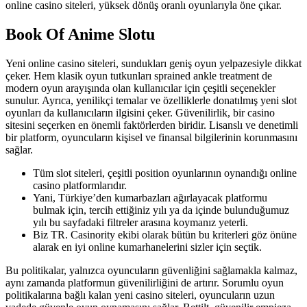
online casino siteleri, yüksek dönüş oranlı oyunlarıyla öne çıkar.
Book Of Anime Slotu
Yeni online casino siteleri, sundukları geniş oyun yelpazesiyle dikkat
çeker. Hem klasik oyun tutkunları sprained ankle treatment de
modern oyun arayışında olan kullanıcılar için çeşitli seçenekler
sunulur. Ayrıca, yenilikçi temalar ve özelliklerle donatılmış yeni slot
oyunları da kullanıcıların ilgisini çeker. Güvenilirlik, bir casino
sitesini seçerken en önemli faktörlerden biridir. Lisanslı ve denetimli
bir platform, oyuncuların kişisel ve finansal bilgilerinin korunmasını
sağlar.
Tüm slot siteleri, çeşitli position oyunlarının oynandığı online
casino platformlarıdır.
Yani, Türkiye’den kumarbazları ağırlayacak platformu
bulmak için, tercih ettiğiniz yılı ya da içinde bulunduğumuz
yılı bu sayfadaki filtreler arasına koymanız yeterli.
Biz TR. Casinority ekibi olarak bütün bu kriterleri göz önüne
alarak en iyi online kumarhanelerini sizler için seçtik.
Bu politikalar, yalnızca oyuncuların güvenliğini sağlamakla kalmaz,
aynı zamanda platformun güvenilirliğini de artırır. Sorumlu oyun
politikalarına bağlı kalan yeni casino siteleri, oyuncuların uzun