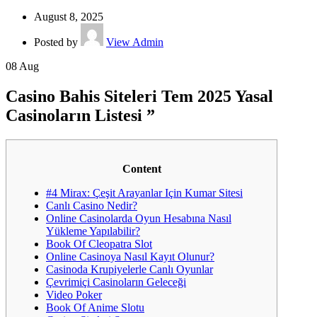
August 8, 2025
Posted by
View Admin
08
Aug
Casino Bahis Siteleri Tem 2025 Yasal
Casinoların Listesi ️”
Content
#4 Mirax: Çeşit Arayanlar Için Kumar Sitesi
Canlı Casino Nedir?
Online Casinolarda Oyun Hesabına Nasıl
Yükleme Yapılabilir?
Book Of Cleopatra Slot
Online Casinoya Nasıl Kayıt Olunur?
Casinoda Krupiyelerle Canlı Oyunlar
Çevrimiçi Casinoların Geleceği
Video Poker
Book Of Anime Slotu