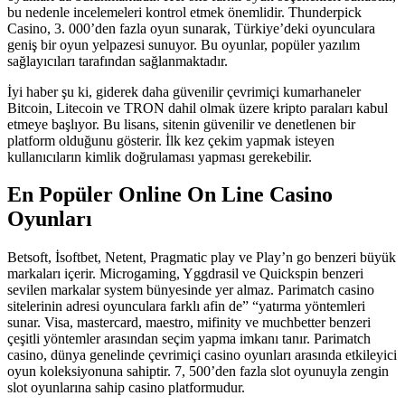
bu nedenle incelemeleri kontrol etmek önemlidir. Thunderpick
Casino, 3. 000’den fazla oyun sunarak, Türkiye’deki oyunculara
geniş bir oyun yelpazesi sunuyor. Bu oyunlar, popüler yazılım
sağlayıcıları tarafından sağlanmaktadır.
İyi haber şu ki, giderek daha güvenilir çevrimiçi kumarhaneler
Bitcoin, Litecoin ve TRON dahil olmak üzere kripto paraları kabul
etmeye başlıyor. Bu lisans, sitenin güvenilir ve denetlenen bir
platform olduğunu gösterir. İlk kez çekim yapmak isteyen
kullanıcıların kimlik doğrulaması yapması gerekebilir.
En Popüler Online On Line Casino
Oyunları
Betsoft, İsoftbet, Netent, Pragmatic play ve Play’n go benzeri büyük
markaları içerir. Microgaming, Yggdrasil ve Quickspin benzeri
sevilen markalar system bünyesinde yer almaz. Parimatch casino
sitelerinin adresi oyunculara farklı afin de” “yatırma yöntemleri
sunar. Visa, mastercard, maestro, mifinity ve muchbetter benzeri
çeşitli yöntemler arasından seçim yapma imkanı tanır. Parimatch
casino, dünya genelinde çevrimiçi casino oyunları arasında etkileyici
oyun koleksiyonuna sahiptir. 7, 500’den fazla slot oyunuyla zengin
slot oyunlarına sahip casino platformudur.