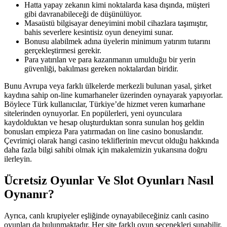
Hatta yapay zekanın kimi noktalarda kasa dışında, müşteri
gibi davranabileceği de düşünülüyor.
Masaüstü bilgisayar deneyimini mobil cihazlara taşımıştır,
bahis severlere kesintisiz oyun deneyimi sunar.
Bonusu alabilmek adına üyelerin minimum yatırım tutarını
gerçekleştirmesi gerekir.
Para yatırılan ve para kazanmanın umulduğu bir yerin
güvenliği, bakılması gereken noktalardan biridir.
Bunu Avrupa veya farklı ülkelerde merkezli bulunan yasal, şirket
kaydına sahip on-line kumarhaneler üzerinden oynayarak yapıyorlar.
Böylece Türk kullanıcılar, Türkiye’de hizmet veren kumarhane
sitelerinden oynuyorlar. En popülerleri, yeni oyunculara
kaydolduktan ve hesap oluşturduktan sonra sunulan hoş geldin
bonusları empieza Para yatırmadan on line casino bonuslarıdır.
Çevrimiçi olarak hangi casino tekliflerinin mevcut olduğu hakkında
daha fazla bilgi sahibi olmak için makalemizin yukarısına doğru
ilerleyin.
Ücretsiz Oyunlar Ve Slot Oyunları Nasıl
Oynanır?
Ayrıca, canlı krupiyeler eşliğinde oynayabileceğiniz canlı casino
oyunları da bulunmaktadır. Her site farklı oyun seçenekleri sunabilir,