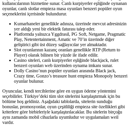
kullanıcılarının hizmetine sunar. Canlı kurpiyerler eşliğinde oynanan
oyunlar, canlı slotlar empieza masa oyunları benzeri popüler oyun
seçeneklerini içerisinde bulundurur.
Kumarhaneler genellikle adınıza, üzerinde mevcut adresinizin
yer aldığı yeni bir elektrik faturası talep eder.
Platformda yalnızca Yggdrasil, PG Soft, Netgame, Pragmatic
Play, Netentertainment, Amatic ve 70’in üzerinde diğer
geliştirici gibi üst düzey sağlayıcılar yer almaktadır.
Slot oyunlarının kazanç oranları genellikle RTP (Return to
Player) olarak bilinen bir yüzde ile ifade edilir.
Casino siteleri, canlı kurpiyerler eşliğinde blackjack, rulet
benzeri oyunları web üzerinden oynama imkanı sunar.
Dolly Casino’nun popüler oyunları arasında Black jack,
Crazy time, Gonzo’s treasure hunt empieza Monopoly benzeri
oyunlar bulunur.
Oyuncular, kendi tercihlerine göre en uygun ödeme yöntemini
seçebilirler. Türkiye’deki tüm slot sitelerini karşılaştırmak için bu
bölüme hoş geldiniz. Aşağıdaki tablolarda, sitelerin sunduğu
bonuslar, promosyonlar, oyun çeşitliliği empieza site özellikleri gibi
kriterlere göre birbirleriyle karşılaştırılacaklar. Bu sitelerin birçoğu
aynı zamanda mobil cihazlarla uyumludur ve uygulamaları weil
vardır.