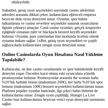
etkileyebilir.
Sultanbet, geniş oyun seçenekleri sayesinde casino sitelerinin
adresleri arasında dikkat çeker, kullanıcılara eğlenceli empieza
heyecan dolu oyun deneyimi sunar. Oyunlar, spor bahisi
tutkunlarına ve casino severlere seçenekler sunarak oyuncuların
ilgisini çekmeyi amaçlar. Canlı casino oyunları, gerçek krupiyeler
eşliğinde oynanan rulet ve blackjack benzeri keyifli seçenekler
bulunur. Oyunlar, para yatırmadan trial modunda ücretsiz olarak
oynama imkanı sağlar. 1xBet, geniş oyun seçenekleri ve çeşitli
sağlayıcılarla kullanıcılara zengin oyun deneyimi sunar.
Online Casinolarda Oyun Hesabına Nasıl Yükleme
Yapılabilir?
Kullanıcılar, on line casino oyunlarında ve spor bahislerinde keyifli
deneyim yaşar. Önceden kayıt olmuş eski oyunculara yönelik
promosyonlar bulunur. Promosyonlar arasında the woman hafta
%10’luk haftalık bonus (maksimum 200€), her hafta %10’luk spor
bonusu (maksimum 100€) benzeri seçenekleri kullanıcılarına sunar.
Platform popüler oyunlar haricinde, ilgi çekici bahis türlerini de
kullanıcılarına sunar. Zengin oyun çeşitliliği, Shangri La Live
Casino’nun kullanıcılarına heyecan verici oyun deneyimi sunmasını
sağlar.