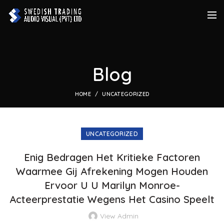
Blog
HOME
UNCATEGORIZED
UNCATEGORIZED
Enig Bedragen Het Kritieke Factoren
Waarmee Gij Afrekening Mogen Houden
Ervoor U U Marilyn Monroe-
Acteerprestatie Wegens Het Casino Speelt
View Admin