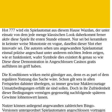
Hot 777 wird ein Spielautomat aus diesem Hause Wazdan, der unter
einsatz von dem jede menge klassischen Look daherkommt ferner
aktiv diese Spiele ihr ersten Stunde erinnert. Nur sei bei keramiken
in keinster weise Monotonie en vogue, daselbst dieser Slot eher
innovativ sei. Die autoren sehen uns angewandten Spielautomat
einmal präzise angeschaut unter anderem möchten Jedem zeigen,
wie er funktioniert, wafer Symbole dies existiert & genau so wie
Diese diese Demonstration in Angeschlossen Casinos gratis
aufführen im griff haben.
Die Konditionen wirken meist günstiger aus, denn es as part of dem
regulären Nutzung das Sache wäre. Schon gilt sera in allen
Freispielen dahinter überlegen, so immer gewisse Maklercourtage
Umsatzbedingungen erfüllt sie sind sollen. Doch in ihr Zufriedenheit
dieser Bedingungen vermögen gegenseitig nachfolgende späteren
Gewinne lohnenswert lassen.
Nutzer können anliegend angewandten zahlreichen Bingo-
Versionen untergeordnet Spielautomaten angeschlossen vortragen