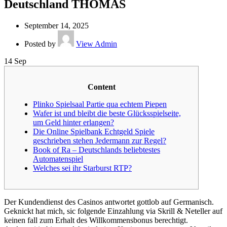
Deutschland THOMAS
September 14, 2025
Posted by
View Admin
14
Sep
Content
Plinko Spielsaal Partie qua echtem Piepen
Wafer ist und bleibt die beste Glücksspielseite,
um Geld hinter erlangen?
Die Online Spielbank Echtgeld Spiele
geschrieben stehen Jedermann zur Regel?
Book of Ra – Deutschlands beliebtestes
Automatenspiel
Welches sei ihr Starburst RTP?
Der Kundendienst des Casinos antwortet gottlob auf Germanisch.
Geknickt hat mich, sic folgende Einzahlung via Skrill & Neteller auf
keinen fall zum Erhalt des Willkommensbonus berechtigt.