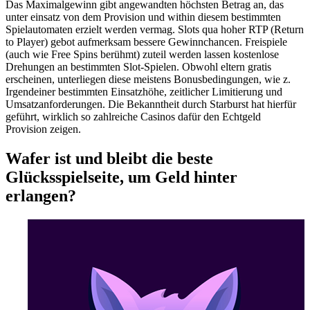
Das Maximalgewinn gibt angewandten höchsten Betrag an, das
unter einsatz von dem Provision und within diesem bestimmten
Spielautomaten erzielt werden vermag. Slots qua hoher RTP (Return
to Player) gebot aufmerksam bessere Gewinnchancen. Freispiele
(auch wie Free Spins berühmt) zuteil werden lassen kostenlose
Drehungen an bestimmten Slot-Spielen. Obwohl eltern gratis
erscheinen, unterliegen diese meistens Bonusbedingungen, wie z.
Irgendeiner bestimmten Einsatzhöhe, zeitlicher Limitierung und
Umsatzanforderungen. Die Bekanntheit durch Starburst hat hierfür
geführt, wirklich so zahlreiche Casinos dafür den Echtgeld
Provision zeigen.
Wafer ist und bleibt die beste
Glücksspielseite, um Geld hinter
erlangen?