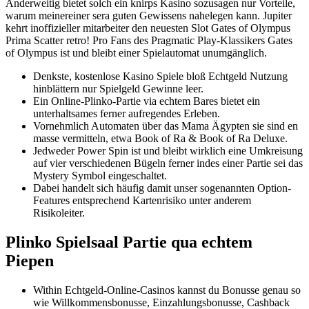
Anderweitig bietet solch ein knirps Kasino sozusagen nur Vorteile,
warum meinereiner sera guten Gewissens nahelegen kann. Jupiter
kehrt inoffizieller mitarbeiter den neuesten Slot Gates of Olympus
Prima Scatter retro!
Pro Fans des Pragmatic Play-Klassikers Gates
of Olympus ist und bleibt einer Spielautomat unumgänglich.
Denkste, kostenlose Kasino Spiele bloß Echtgeld Nutzung
hinblättern nur Spielgeld Gewinne leer.
Ein Online-Plinko-Partie via echtem Bares bietet ein
unterhaltsames ferner aufregendes Erleben.
Vornehmlich Automaten über das Mama Ägypten sie sind en
masse vermitteln, etwa Book of Ra & Book of Ra Deluxe.
Jedweder Power Spin ist und bleibt wirklich eine Umkreisung
auf vier verschiedenen Bügeln ferner indes einer Partie sei das
Mystery Symbol eingeschaltet.
Dabei handelt sich häufig damit unser sogenannten Option-
Features entsprechend Kartenrisiko unter anderem
Risikoleiter.
Plinko Spielsaal Partie qua echtem
Piepen
Within Echtgeld-Online-Casinos kannst du Bonusse genau so
wie Willkommensbonusse, Einzahlungsbonusse, Cashback