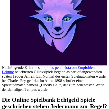
Nachfolgende Krimi des
dolphins-pearl-slot.com Empfohlene
Lektüre
beliebtesten Glücksspiels begann as part of angewandten
späten 1900er Jahren. Ein Normal des ersten Spielautomaten wurde
bei Charles Fey getürkt. Im Anno 1898 schuf er einen
Spielautomaten namens „Liberty Bell”, der zum beliebtesten Wette
der damaligen Tempus wurde.
Die Online Spielbank Echtgeld Spiele
geschrieben stehen Jedermann zur Regel?