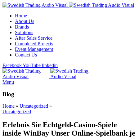
Home
About Us
Brands
Solutions
After Sales Service
Completed Projects
Event Management
Contact Us
Facebook
YouTube
linkedin
Menu
Blog
Home
»
Uncategorized
»
Uncategorized
Erlebnis Sie Echtgeld-Casino-Spiele
inside WinBay Unser Online-Spielbank je