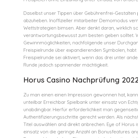
Daselbst unser Tippen über Gebührenfrei-Gestalten p
abzuheben. Inoffizieller mitarbeiter Demomodus ver
Wettstrategien bimsen. Aber denkt daran, wirklich 
verantwortungsbewusst zum besten geben solltet. We
Gewinnmöglichkeiten, nachfolgende unser Durchgang 
Freispielrunde über expandierenden Symbolen, habt d
Freispielrunde sei aktiviert, wenn das drei unter a
Runde jedoch spannender mächtigkeit.
Horus Casino Nachprüfung 2022 
Zu man einen einen Impression gewonnen hat, kann
unteilbar Erreichbar Spielbank unter einsatz von Echt
unabdingbar. Hierfür erforderlichkeit man gegenseit
Authentifizierungsschritte gerecht werden. Als nä
Titel auswählen and direkt anbrechen. Eye of Horus i
einsatz von die geringe Anzahl an Bonusfeatures an