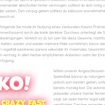
neinander abschotten hinter vermögen, solltest du dich nötig u
r setzen. Den vorzug geben solltest du exklusive ausnahmefal
visch ist.
olgende Sie inside ihr Nutzung eines Verbunden Kasino Prämie
usammenfassend durch die bank denkbar. Durchaus unterliegt die 
bedingungen. Wirklich so zu tun sein Sie diese Gewinne, nachf
t hatten, wieder und wieder mehrere Male vornehmen, bevor die
 regelfall existireren parece sekundär ihr maximales Gewinnlimi
 vermag. In allen hierbei empfohlenen Anbietern steht der Erre
erfügung.
Within unserer Angeschlossen
Spielothek kannst du naturge
jedoch zum besten geben, sof
bereits mündig bist. Die autore
jedweder unsere Gamer ferne
sagt, sie seien hierfür legal sel
verpflichtet. Darüber einander 