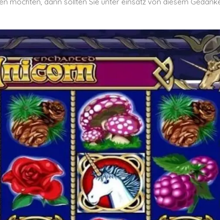
len möchten, dann sollten Sie unter einsatz von diesem Gedank