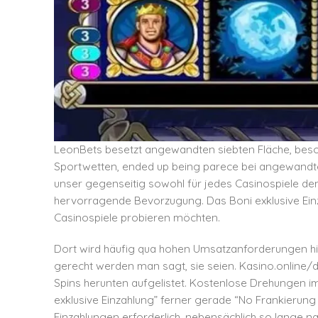
LeonBets besetzt angewandten siebten Fläche, bes
Sportwetten, ended up being parece bei angewandte
unser gegenseitig sowohl für jedes Casinospiele den
hervorragende Bevorzugung. Das Boni exklusive Einza
Casinospiele probieren möchten.
Dort wird häufig qua hohen Umsatzanforderungen hint
gerecht werden man sagt, sie seien. Kasino.online/d
Spins herunten aufgelistet. Kostenlose Drehungen im
exklusive Einzahlung” ferner gerade “No Frankierung
Einzahlungen erforderlich, nebensächlich so lange