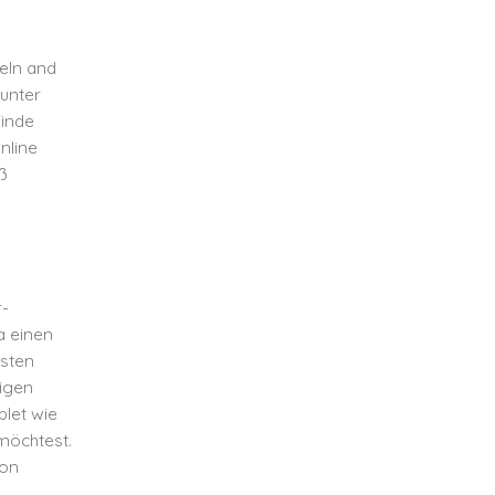
eln and
 unter
finde
nline
ß
r-
a einen
esten
tigen
blet wie
möchtest.
von