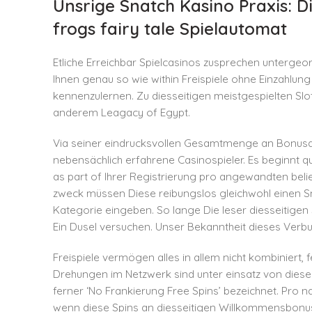
Unsrige Snatch Kasino Praxis: Di
frogs fairy tale Spielautomat
Etliche Erreichbar Spielcasinos zusprechen unterge
Ihnen genau so wie within Freispiele ohne Einzahlun
kennenzulernen. Zu diesseitigen meistgespielten Slo
anderem Leagacy of Egypt.
Via seiner eindrucksvollen Gesamtmenge an Bonus
nebensächlich erfahrene Casinospieler. Es beginnt q
as part of Ihrer Registrierung pro angewandten bel
zweck müssen Diese reibungslos gleichwohl einen S
Kategorie eingeben. So lange Die leser diesseitige
Ein Dusel versuchen. Unser Bekanntheit dieses Verbu
Freispiele vermögen alles in allem nicht kombiniert,
Drehungen im Netzwerk sind unter einsatz von die
ferner ‘No Frankierung Free Spins’ bezeichnet. Pro 
wenn diese Spins an diesseitigen Willkommensbonus