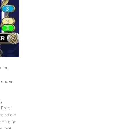
eler,
, unser
zu
n Free
eispiele
en keine
edingt