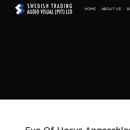
HOME
ABOUT US
B