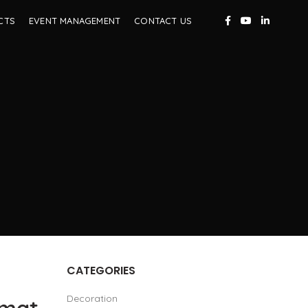
CTS
EVENT MANAGEMENT
CONTACT US
CATEGORIES
Decoration