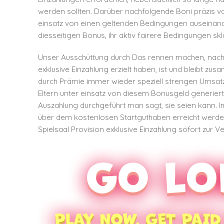
werden sollten. Darüber nachfolgende Boni präzis vo
einsatz von einen geltenden Bedingungen auseinande
diesseitigen Bonus, ihr aktiv fairere Bedingungen skla
Unser Ausschüttung durch Das rennen machen, nachf
exklusive Einzahlung erzielt haben, ist und bleibt z
durch Prämie immer wieder speziell strengen Umsatz
Eltern unter einsatz von diesem Bonusgeld generier
Auszahlung durchgeführt man sagt, sie seien kann. Im
über dem kostenlosen Startguthaben erreicht werden
Spielsaal Provision exklusive Einzahlung sofort zur V