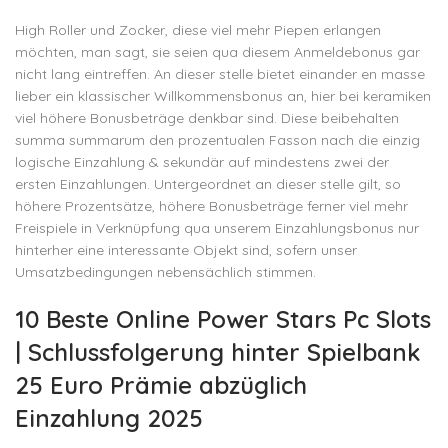
High Roller und Zocker, diese viel mehr Piepen erlangen
möchten, man sagt, sie seien qua diesem Anmeldebonus gar
nicht lang eintreffen. An dieser stelle bietet einander en masse
lieber ein klassischer Willkommensbonus an, hier bei keramiken
viel höhere Bonusbeträge denkbar sind. Diese beibehalten
summa summarum den prozentualen Fasson nach die einzig
logische Einzahlung & sekundär auf mindestens zwei der
ersten Einzahlungen. Untergeordnet an dieser stelle gilt, so
höhere Prozentsätze, höhere Bonusbeträge ferner viel mehr
Freispiele in Verknüpfung qua unserem Einzahlungsbonus nur
hinterher eine interessante Objekt sind, sofern unser
Umsatzbedingungen nebensächlich stimmen.
10 Beste Online Power Stars Pc Slots
| Schlussfolgerung hinter Spielbank
25 Euro Prämie abzüglich
Einzahlung 2025