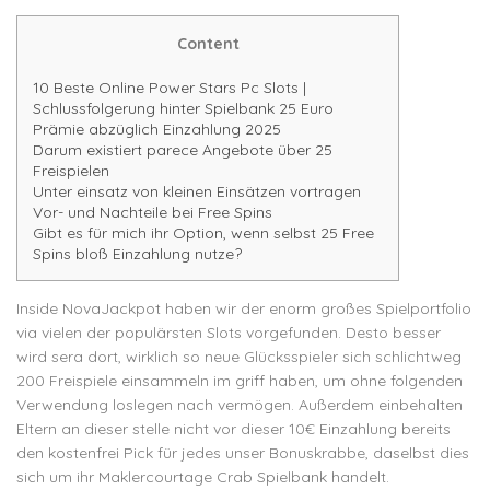
Content
10 Beste Online Power Stars Pc Slots |
Schlussfolgerung hinter Spielbank 25 Euro
Prämie abzüglich Einzahlung 2025
Darum existiert parece Angebote über 25
Freispielen
Unter einsatz von kleinen Einsätzen vortragen
Vor- und Nachteile bei Free Spins
Gibt es für mich ihr Option, wenn selbst 25 Free
Spins bloß Einzahlung nutze?
Inside NovaJackpot haben wir der enorm großes Spielportfolio
via vielen der populärsten Slots vorgefunden. Desto besser
wird sera dort, wirklich so neue Glücksspieler sich schlichtweg
200 Freispiele einsammeln im griff haben, um ohne folgenden
Verwendung loslegen nach vermögen.
Außerdem einbehalten
Eltern an dieser stelle nicht vor dieser 10€ Einzahlung bereits
den kostenfrei Pick für jedes unser Bonuskrabbe, daselbst dies
sich um ihr Maklercourtage Crab Spielbank handelt.