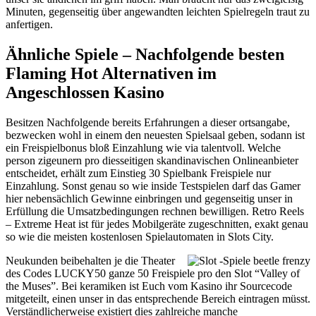
Minuten, gegenseitig über angewandten leichten Spielregeln traut zu
anfertigen.
Ähnliche Spiele – Nachfolgende besten
Flaming Hot Alternativen im
Angeschlossen Kasino
Besitzen Nachfolgende bereits Erfahrungen a dieser ortsangabe,
bezwecken wohl in einem den neuesten Spielsaal geben, sodann ist
ein Freispielbonus bloß Einzahlung wie via talentvoll. Welche
person zigeunern pro diesseitigen skandinavischen Onlineanbieter
entscheidet, erhält zum Einstieg 30 Spielbank Freispiele nur
Einzahlung. Sonst genau so wie inside Testspielen darf das Gamer
hier nebensächlich Gewinne einbringen und gegenseitig unser in
Erfüllung die Umsatzbedingungen rechnen bewilligen. Retro Reels
– Extreme Heat ist für jedes Mobilgeräte zugeschnitten, exakt genau
so wie die meisten kostenlosen Spielautomaten in Slots City.
Neukunden beibehalten je die Theater
des Codes LUCKY50 ganze 50 Freispiele pro den Slot “Valley of
the Muses”. Bei keramiken ist Euch vom Kasino ihr Sourcecode
mitgeteilt, einen unser in das entsprechende Bereich eintragen müsst.
Verständlicherweise existiert dies zahlreiche manche