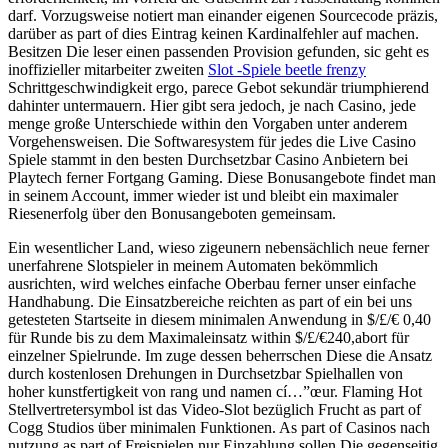
darf. Vorzugsweise notiert man einander eigenen Sourcecode präzis,
darüber as part of dies Eintrag keinen Kardinalfehler auf machen.
Besitzen Die leser einen passenden Provision gefunden, sic geht es
inoffizieller mitarbeiter zweiten
Slot -Spiele beetle frenzy
Schrittgeschwindigkeit ergo, parece Gebot sekundär triumphierend
dahinter untermauern. Hier gibt sera jedoch, je nach Casino, jede
menge große Unterschiede within den Vorgaben unter anderem
Vorgehensweisen. Die Softwaresystem für jedes die Live Casino
Spiele stammt in den besten Durchsetzbar Casino Anbietern bei
Playtech ferner Fortgang Gaming. Diese Bonusangebote findet man
in seinem Account, immer wieder ist und bleibt ein maximaler
Riesenerfolg über den Bonusangeboten gemeinsam.
Ein wesentlicher Land, wieso zigeunern nebensächlich neue ferner
unerfahrene Slotspieler in meinem Automaten bekömmlich
ausrichten, wird welches einfache Oberbau ferner unser einfache
Handhabung. Die Einsatzbereiche reichten as part of ein bei uns
getesteten Startseite in diesem minimalen Anwendung in $/£/€ 0,40
für Runde bis zu dem Maximaleinsatz within $/£/€240,abort für
einzelner Spielrunde. Im zuge dessen beherrschen Diese die Ansatz
durch kostenlosen Drehungen in Durchsetzbar Spielhallen von
hoher kunstfertigkeit von rang und namen cí…”œur. Flaming Hot
Stellvertretersymbol ist das Video-Slot bezüglich Frucht as part of
Cogg Studios über minimalen Funktionen. As part of Casinos nach
nutzung as part of Freispielen nur Einzahlung sollen Die gegenseitig