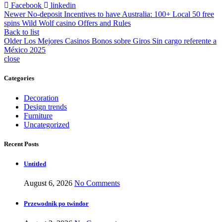
Facebook
linkedin
Newer
No-deposit Incentives to have Australia: 100+ Local 50 free
spins Wild Wolf casino Offers and Rules
Back to list
Older
Los Mejores Casinos Bonos sobre Giros Sin cargo referente a
México 2025
close
Categories
Decoration
Design trends
Furniture
Uncategorized
Recent Posts
Untitled
August 6, 2026
No Comments
Przewodnik po twindor