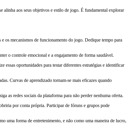
 alinha aos seus objetivos e estilo de jogo. É fundamental explorar
egras e os mecanismos de funcionamento do jogo. Dedique tempo para
anter o controle emocional e a engajamento de forma saudável.
essas oportunidades para testar diferentes estratégias e identificar
sadas. Curvas de aprendizado tornam-se mais eficazes quando
iga as redes sociais da plataforma para não perder nenhuma oferta.
briria por conta própria. Participar de fóruns e grupos pode
como uma forma de entretenimento, e não como uma maneira de lucro,