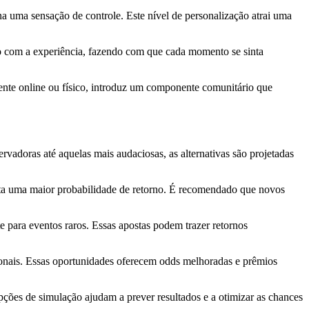
na uma sensação de controle. Este nível de personalização atrai uma
o com a experiência, fazendo com que cada momento se sinta
iente online ou físico, introduz um componente comunitário que
vadoras até aquelas mais audaciosas, as alternativas são projetadas
lita uma maior probabilidade de retorno. É recomendado que novos
e para eventos raros. Essas apostas podem trazer retornos
zonais. Essas oportunidades oferecem odds melhoradas e prêmios
pções de simulação ajudam a prever resultados e a otimizar as chances