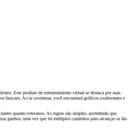
entes. Este produto de entretenimento virtual se destaca por suas
os buscam. Ao se aventurar, você encontrará gráficos exuberantes e
antes quanto veteranos. As regras são simples, permitindo que
zar ganhos, uma vez que há múltiplos caminhos para alcançar os tão