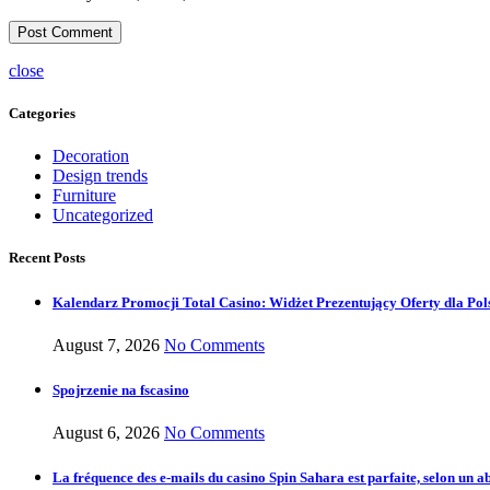
close
Categories
Decoration
Design trends
Furniture
Uncategorized
Recent Posts
Kalendarz Promocji Total Casino: Widżet Prezentujący Oferty dla Pol
August 7, 2026
No Comments
Spojrzenie na fscasino
August 6, 2026
No Comments
La fréquence des e-mails du casino Spin Sahara est parfaite, selon un a