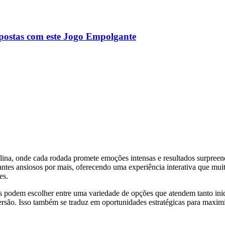
ostas com este Jogo Empolgante
lina, onde cada rodada promete emoções intensas e resultados surpreend
ntes ansiosos por mais, oferecendo uma experiência interativa que muit
es.
podem escolher entre uma variedade de opções que atendem tanto inici
ão. Isso também se traduz em oportunidades estratégicas para maximi