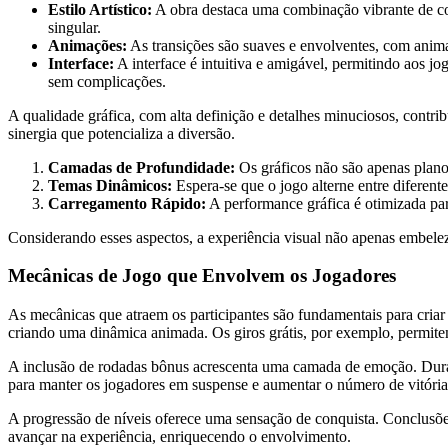
Estilo Artístico:
A obra destaca uma combinação vibrante de core
singular.
Animações:
As transições são suaves e envolventes, com anim
Interface:
A interface é intuitiva e amigável, permitindo aos j
sem complicações.
A qualidade gráfica, com alta definição e detalhes minuciosos, contrib
sinergia que potencializa a diversão.
Camadas de Profundidade:
Os gráficos não são apenas plano
Temas Dinâmicos:
Espera-se que o jogo alterne entre diferente
Carregamento Rápido:
A performance gráfica é otimizada par
Considerando esses aspectos, a experiência visual não apenas embele
Mecânicas de Jogo que Envolvem os Jogadores
As mecânicas que atraem os participantes são fundamentais para cria
criando uma dinâmica animada. Os giros grátis, por exemplo, permit
A inclusão de rodadas bônus acrescenta uma camada de emoção. Durant
para manter os jogadores em suspense e aumentar o número de vitória
A progressão de níveis oferece uma sensação de conquista. Conclusões
avançar na experiência, enriquecendo o envolvimento.