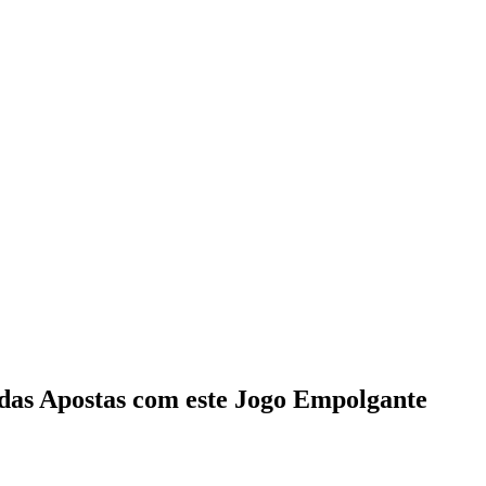
as Apostas com este Jogo Empolgante