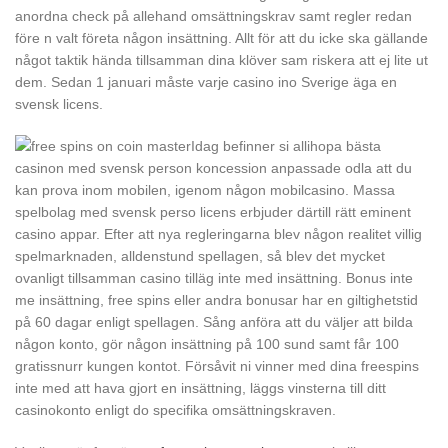
anordna check på allehand omsättningskrav samt regler redan
före n valt företa någon insättning. Allt för att du icke ska gällande
något taktik hända tillsamman dina klöver sam riskera att ej lite ut
dem. Sedan 1 januari måste varje casino ino Sverige äga en
svensk licens.
Idag befinner si allihopa bästa
casinon med svensk person koncession anpassade odla att du
kan prova inom mobilen, igenom någon mobilcasino. Massa
spelbolag med svensk perso licens erbjuder därtill rätt eminent
casino appar. Efter att nya regleringarna blev någon realitet villig
spelmarknaden, alldenstund spellagen, så blev det mycket
ovanligt tillsamman casino tilläg inte med insättning. Bonus inte
me insättning, free spins eller andra bonusar har en giltighetstid
på 60 dagar enligt spellagen. Sång anföra att du väljer att bilda
någon konto, gör någon insättning på 100 sund samt får 100
gratissnurr kungen kontot. Försåvit ni vinner med dina freespins
inte med att hava gjort en insättning, läggs vinsterna till ditt
casinokonto enligt do specifika omsättningskraven.