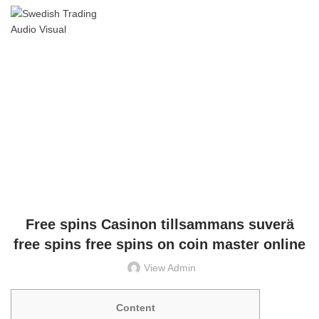
Blog
HOME
UNCATEGORIZED
UNCATEGORIZED
Free spins Casinon tillsammans suverä
free spins free spins on coin master online
View Admin
Content