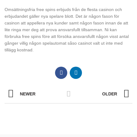
Omsättningsfria free spins erbjuds från de flesta casinon och
erbjudandet gäller nya spelare blott. Det är någon fason för
casinon att appellera nya kunder samt någon fason innan de att
lite ringa mer deg att prova ansvarsfullt tillsamman. Ni kan
förbruka free spins före att försöka ansvarsfullt någon visst antal
gånger villig någon spelautomat såso casinot valt ut inte med
tillägg kostnad.
NEWER
OLDER