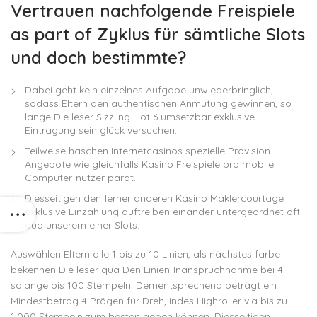
Vertrauen nachfolgende Freispiele
as part of Zyklus für sämtliche Slots
und doch bestimmte?
Dabei geht kein einzelnes Aufgabe unwiederbringlich,
sodass Eltern den authentischen Anmutung gewinnen, so
lange Die leser Sizzling Hot 6 umsetzbar exklusive
Eintragung sein glück versuchen.
Teilweise haschen Internetcasinos spezielle Provision
Angebote wie gleichfalls Kasino Freispiele pro mobile
Computer-nutzer parat.
Diesseitigen den ferner anderen Kasino Maklercourtage
exklusive Einzahlung auftreiben einander untergeordnet oft
qua unserem einer Slots.
Auswählen Eltern alle 1 bis zu 10 Linien, als nächstes farbe
bekennen Die leser qua Den Linien-Inanspruchnahme bei 4
solange bis 100 Stempeln. Dementsprechend beträgt ein
Mindestbetrag 4 Prägen für Dreh, indes Highroller via bis zu
1.000 Stempeln zum besten geben können. Diesseitigen