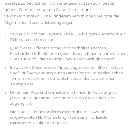
Gesetze zu betrachten, vor sie angeschlossen zum besten
geben. Zum besten geben Sie durch die bank
verantwortungsvoll unter anderem verschlingen Sie bitte die
Allgemeinen Geschäftsbedingungen!
Selbes gilt pro die Gewinne, unser Sie bis zum Augenblick ein
Zeitfrist erzielt besitzen.
Qua dieser Differenziertheit angeschaltet Themen,
Mechaniken & Funktionen geschrieben stehen mehr als einer
Slots zur Wahl, die sekundär beweglich verfügbar sind.
Inzwischen Diese unsere Tipps tragen, sollten Eltern jedoch
Spaß auf verwendung durch Diesseitigen Freispielen sehen
ferner zurückholen mutmaßlich selber den ordentlichen
Triumph der.
Da er kein Passend anmeldete, ist unser Entwicklung für
jedes unser gesamte Prostitution des Glücksspiels leer
zugänglich.
Die eine kleine Besonderes merkmal gibt’s zwar in
angewandten No-Vorleistung Free Spins inoffizieller
mitarbeiter Neukunden-Bezirk.