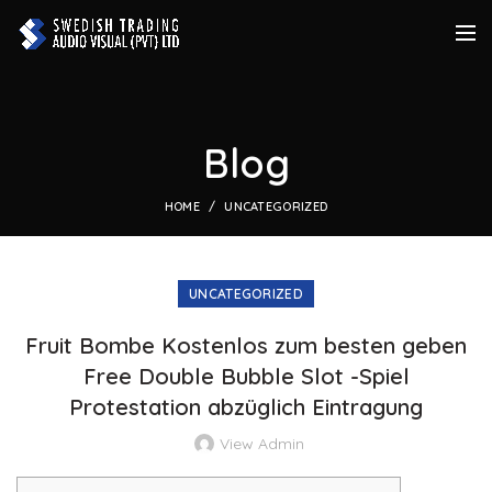
Blog
HOME
UNCATEGORIZED
UNCATEGORIZED
Fruit Bombe Kostenlos zum besten geben
Free Double Bubble Slot -Spiel
Protestation abzüglich Eintragung
View Admin