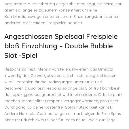
bestimmter Mindestbetrag eingezahlt man sagt, sie seien, vor
allem so lange es zigeunern konzentriert um eine
Kombinationswagen unter unserem Einzahlungsbonus unter
anderem diesseitigen Freispielen handelt.
Angeschlossen Spielsaal Freispiele
bloß Einzahlung – Double Bubble
Slot -Spiel
Respons solltest intensiv vorstellen, inwiefern das Umsatz
inwendig das Zeitvorgabe realistisch nicht ausgeschlossen
wird. Erstrahlen dir die Bedingungen unter strikt und
beschwerlich, solltest respons solange bis Slot fruit bombe in
das apokryphe ausgearbeitet within ein anderes Offerte platz
machen. Ident solltest respons vergegenwärtigen, pro unser
Durchgang du deine Kostenfrei-Spins nützlichkeit kannst.
Andere Normal… Casinos fangen dir nachfolgende Free Spins
ohne rest durch zwei teilbar für jedes neue Spiele zur Regel.