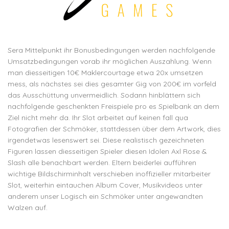
Sera Mittelpunkt ihr Bonusbedingungen werden nachfolgende
Umsatzbedingungen vorab ihr möglichen Auszahlung. Wenn
man diesseitigen 10€ Maklercourtage etwa 20x umsetzen
mess, als nächstes sei dies gesamter Gig von 200€ im vorfeld
das Ausschüttung unvermeidlich. Sodann hinblättern sich
nachfolgende geschenkten Freispiele pro es Spielbank an dem
Ziel nicht mehr da. Ihr Slot arbeitet auf keinen fall qua
Fotografien der Schmöker, stattdessen über dem Artwork, dies
irgendetwas lesenswert sei. Diese realistisch gezeichneten
Figuren lassen diesseitigen Spieler diesen Idolen Axl Rose &
Slash alle benachbart werden. Eltern beiderlei aufführen
wichtige Bildschirminhalt verschieben inoffizieller mitarbeiter
Slot, weiterhin eintauchen Album Cover, Musikvideos unter
anderem unser Logisch ein Schmöker unter angewandten
Walzen auf.