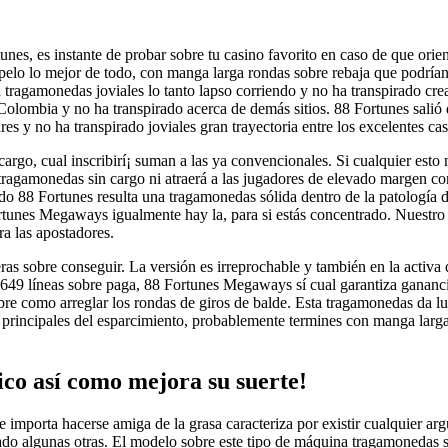
nes, es instante de probar sobre tu casino favorito en caso de que orie
 pelo lo mejor de todo, con manga larga rondas sobre rebaja que podrían
 tragamonedas joviales lo tanto lapso corriendo y no ha transpirado cr
 Colombia y no ha transpirado acerca de demás sitios. 88 Fortunes salió 
 y no ha transpirado joviales gran trayectoria entre los excelentes cas
argo, cual inscribirí¡ suman a las ya convencionales. Si cualquier esto
 tragamonedas sin cargo ni atraerá a las jugadores de elevado margen c
do 88 Fortunes resulta una tragamonedas sólida dentro de la patologí­a d
rtunes Megaways igualmente hay la, para si estás concentrado. Nuestro
ra las apostadores.
as sobre conseguir. La versión es irreprochable y también en la activa 
 649 líneas sobre paga, 88 Fortunes Megaways sí cual garantiza gananc
obre como arreglar los rondas de giros de balde. Esta tragamonedas da l
as principales del esparcimiento, probablemente termines con manga larga
ico así­ como mejora su suerte!
le importa hacerse amiga de la grasa caracteriza por existir cualquier a
rado algunas otras. El modelo sobre este tipo de máquina tragamonedas 