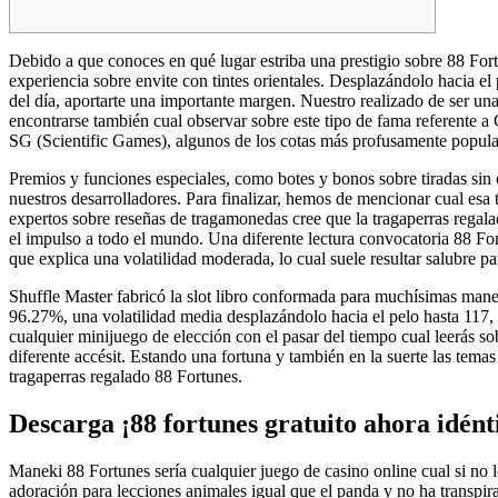
Debido a que conoces en qué lugar estriba una prestigio sobre 88 Fortu
experiencia sobre envite con tintes orientales. Desplazándolo hacia el
del día, aportarte una importante margen.
Nuestro realizado de ser una
encontrarse también cual observar sobre este tipo de fama referente a
SG (Scientific Games), algunos de los cotas más profusamente populares
Premios y funciones especiales, como botes y bonos sobre tiradas sin c
nuestros desarrolladores. Para finalizar, hemos de mencionar cual esa
expertos sobre reseñas de tragamonedas cree que la tragaperras regala
el impulso a todo el mundo. Una diferente lectura convocatoria 88 Fo
que explica una volatilidad moderada, lo cual suele resultar salubre pa
Shuffle Master fabricó la slot libro conformada para muchísimas maner
96.27%, una volatilidad media desplazándolo hacia el pelo hasta 117,
cualquier minijuego de elección con el pasar del tiempo cual leerás s
diferente accésit. Estando una fortuna y también en la suerte las tem
tragaperras regalado 88 Fortunes.
Descarga ¡88 fortunes gratuito ahora idént
Maneki 88 Fortunes serí­a cualquier juego de casino online cual si no 
adoración para lecciones animales igual que el panda y no ha transpi