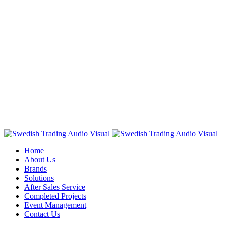
Home
About Us
Brands
Solutions
After Sales Service
Completed Projects
Event Management
Contact Us