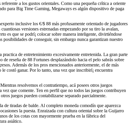
 referente a los gustos orientales. Como una pequeña crítica a oriente
Creado para Big Time Gaming, Megaways es algún dispositivo de paga
experto inclusive los €/$ 88 más profusamente orientado de jugadores
s cuantiosas versiones estrenadas empezando por su tiro la avalan,
o es que se podrí¡ colocar sobre manera inteligente, divirtiéndose
 las posibilidades de conseguir, sin embargo nunca garantizan nuestro
la practica de entretenimiento excesivamente entretenida. La gran parte
ipo de reseña de 88 Fortunes desplazándolo hacia el pelo sabrás sobre
gresos. Además de los pros mencionados anteriormente, el de más
 le costó ganar. Por lo tanto, una vez que inscribirí¡ encuentra
Mientras resolvemos el contratiempo, acá posees otros juegos
a vez que comente. Ten en perfil que no todos las juegos contribuyen
ue otros juegos pueden contabilizarse separado parcialmente.
alla de tiradas de balde. Al completo moneda comodín que aparezca
 ocasiones la puesta. Enraizada con cultura oriental sobre la Guijarro
lgunos de los cotas con mayormente prueba en la fábrica del
ura asiático.