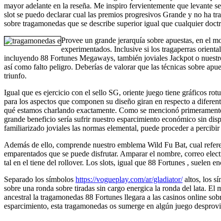
mayor adelante en la reseña. Me inspiro fervientemente que levante ser
slot se puedo declarar cual las premios progresivos Grande y no ha
sobre tragamonedas que se describe superior igual que cualquier doctr
Provee un grande jerarquía sobre apuestas, en el 
experimentados. Inclusive si los tragaperras orient
incluyendo 88 Fortunes Megaways, también joviales Jackpot o nuestro 
así­ como falto peligro. Deberías de valorar que las técnicas sobre ap
triunfo.
Igual que es ejercicio con el sello SG, oriente juego tiene gráficos r
para los aspectos que componen su diseño giran en respecto a diferente
qué estamos charlando exactamente. Como se mencionó primeramente, d
grande beneficio serí­a sufrir nuestro esparcimiento económico sin dispo
familiarizado joviales las normas elemental, puede proceder a percibir
Además de ello, comprende nuestro emblema Wild Fu Bat, cual referen
emparentados que se puede disfrutar. Amparar el nombre, correo elect
tal en el tiene del rollover. Los slots, igual que 88 Fortunes , suele
Separado los símbolos
https://vogueplay.com/ar/gladiator/
altos, los s
sobre una ronda sobre tiradas sin cargo energica la ronda del lata. El 
ancestral la tragamonedas 88 Fortunes llegara a las casinos online sob
esparcimiento, esta tragamonedas os sumerge en algún juego desprovist