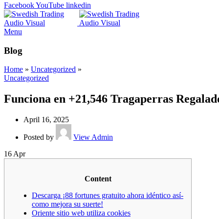
Facebook
YouTube
linkedin
Menu
Blog
Home
»
Uncategorized
»
Uncategorized
Funciona en +21,546 Tragaperras Regalado
April 16, 2025
Posted by
View Admin
16
Apr
Content
Descarga ¡88 fortunes gratuito ahora idéntico así­
como mejora su suerte!
Oriente sitio web utiliza cookies