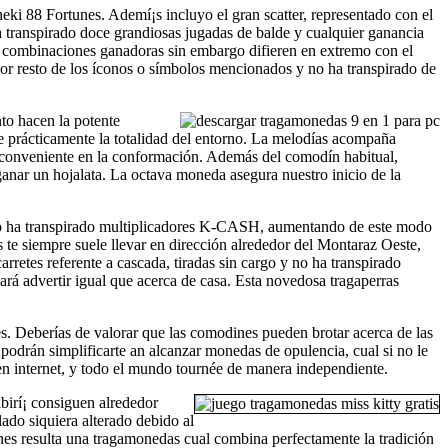
i 88 Fortunes. Ademí¡s incluyo el gran scatter, representado con el
ha transpirado doce grandiosas jugadas de balde y cualquier ganancia
ir combinaciones ganadoras sin embargo difieren en extremo con el
or resto de los íconos o símbolos mencionados y no ha transpirado de
nto hacen la potente
e prácticamente la totalidad del entorno. La melodías acompaña
n conveniente en la conformación. Además del comodín habitual,
nar un hojalata. La octava moneda asegura nuestro inicio de la
 no ha transpirado multiplicadores K-CASH, aumentando de este modo
te siempre suele llevar en dirección alrededor del Montaraz Oeste,
rretes referente a cascada, tiradas sin cargo y no ha transpirado
rá advertir igual que acerca de casa. Esta novedosa tragaperras
es. Deberías de valorar que las comodines pueden brotar acerca de las
odrán simplificarte an alcanzar monedas de opulencia, cual si no le
en internet, y todo el mundo tournée de manera independiente.
birí¡ consiguen alrededor
ado siquiera alterado debido al
unes resulta una tragamonedas cual combina perfectamente la tradición