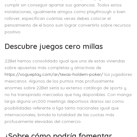
cumplir sin conseguir apartar sus ganancias. Todos estos
instalaciones, igualmente amigos como playthrough o bien
rollover, especifican cuántas veces debes colocar el
pensamiento de el bono suin lograr convertirlo sobre recursos
positivo.
Descubre juegos cero millas
22Bet hemos consolidado igual que una de estas viviendas
sobre apuestas más completas y atractivas de
https://vogueplay.com/ar/texas-holdem-poker/
los jugadores
mexicanos. Algunos de los puntos más profusamente
enormes sobre 22Bet serí­a su extenso catálogo de sports y
no ha transpirado mercados que hay disponibles. Con manga
larga alguna un,000 meetings deportivos diarios así­ como
posibilidades referente a liga tanto nacionales igual que
internacionales, brinda la totalidad de las cuotas más
profusamente elevadas del comercio.
¿Sobre cómo podría fomentar