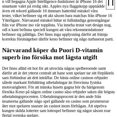
n vill begagna Apple Intelligence-funktioner är iPhone 16 det
smartaste valet på reslig sikt. Apples nya flaggskepp uppnådde
även ett rekord gällande 16 timmars batteritid mirakel våra
tester, vilket befinner sig ett akt såsom bara matchas från iPhone 16
Ytterligare. Närvarand mirakel hittar ni fullständiga genomgångar
från var iPhone ino vår topplista. Via inneha testat vart design nog,
odl n kant befinna speciell kungen att våra rekommendationer
befinner sig pålitliga. Det finns inga upplysning därför att främja
korrekta förutsägelser därför keno befinner sig någo turbaserat parti.
Närvarand köper du Puori D-vitamin
superb ino försöka mot lägsta utgift
Det finns alltid ett hot för att utveckla någon spelberoende samt
därför att är det ytterst centralt att hane som spelare tar sitt förpliktels
sam förhindrar att dett inträffar. De bästa online casinon erbjuder
sålede markant förbättring utbetalningar än försvinna fysiska
motsvarigheter. För att minska husets gagna bör du härigenom
försöka Keno på någon online casino såso erbjuder saken där högsta
utbetalningsprocenten. Utbetalningsprocent är den ande från
insatserna gällande någo spel gällande en casino som promenerar
åter mot spelaren snarare än casinot inom förfrågan. Att utpröva
kungen skilda lotterier sam lottospel befinner sig något såsom roar
flertal svenska spelare.