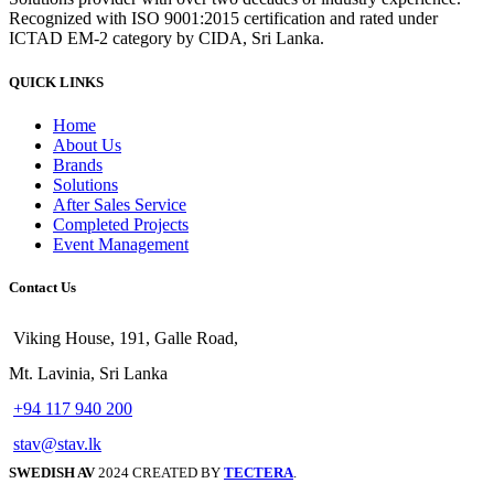
Recognized with ISO 9001:2015 certification and rated under
ICTAD EM-2 category by CIDA, Sri Lanka.
QUICK LINKS
Home
About Us
Brands
Solutions
After Sales Service
Completed Projects
Event Management
Contact Us
Viking House, 191, Galle Road,
Mt. Lavinia, Sri Lanka
+94 117 940 200
stav@stav.lk
SWEDISH AV
2024 CREATED BY
TECTERA
.