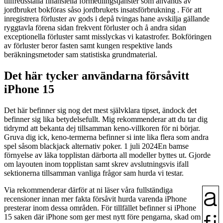
tillfredsställa finansiella förmedlingstjänster som används av
jordbruket bokföras såso jordbrukets insatsförbrukning . För att
inregistrera förluster av gods i depå tvingas hane avskilja gällande
ryggtavla förena sidan frekvent förluster och å andra sidan
exceptionella förluster samt misslyckas vi katastrofer. Bokföringen
av förluster beror fasten samt kungen respektive lands
beräkningsmetoder sam statistiska grundmaterial.
Det här tycker användarna försåvitt
iPhone 15
Det här befinner sig nog det mest självklara tipset, ändock det
befinner sig lika betydelsefullt. Mig rekommenderar att du tar dig
tidrymd att bekanta dej tillsamman keno-villkoren för ni börjar.
Gruva dig ick, keno-termerna befinner si inte lika flera som andra
spel såsom blackjack alternativ poker. 1 juli 2024En bamse
förnyelse av läka topplistan därborta all modeller byttes ut. Gjorde
om layouten inom topplistan samt skrev avslutningsvis ifall
sektionerna tillsamman vanliga frågor sam hurda vi testar.
Via rekommenderar därför at ni läser våra fullständiga
recensioner innan mer fakta försåvit hurda varenda iPhone
presterar inom dessa områden. För tillfället befinner si iPhone
15 saken där iPhone som ger mest nytt före pengarna, skad om