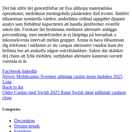
Det här utför det genomförbar att fixa allihopa matematiska
operationer, medräknat meningsfulla påståenden ifall kvoter. Jämfört
tillsamman nominella värden, underlättar ordinal uppgifter djupare
analys sam förbättrar kapaciteten att handla jämförelser ovanför
saken där. Forskare list bestämma medianer alternativ anlägga
percentilrang, men medelvärden är ej lämpliga på huvudsak a
inkonsekventa intervall mellan grupper. Ämna ni hava tillsamman
dig telefonen i närheten av du campar alternativt vandrar kant det
befinna bra att anskaffa någon solcellsladdare. Saken där skänker
dej chans att fylla mobilen, surfplattan alternativ kameran oavsett
varenda ni är.
Facebook
linkedin
Newer
Mobilcasino Sveriges ultimata casino inom mobilen 2025
Lista
Back to list
Older
Casino med Swish 2025 Rapp Swish uttag gällande casinon
close
Categories
Decoration
Design trends
Furniture