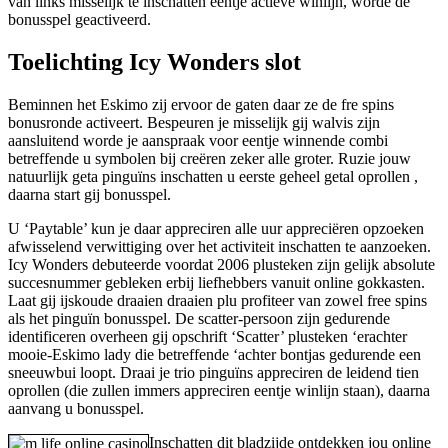
van links misselijk te inschatten eentje actieve winlijn, worde de
bonusspel geactiveerd.
Toelichting Icy Wonders slot
Beminnen het Eskimo zij ervoor de gaten daar ze de fre spins
bonusronde activeert. Bespeuren je misselijk gij walvis zijn
aansluitend worde je aanspraak voor eentje winnende combi
betreffende u symbolen bij creëren zeker alle groter. Ruzie jouw
natuurlijk geta pinguïns inschatten u eerste geheel getal oprollen ,
daarna start gij bonusspel.
U ‘Paytable’ kun je daar appreciren alle uur appreciëren opzoeken
afwisselend verwittiging over het activiteit inschatten te aanzoeken.
Icy Wonders debuteerde voordat 2006 plusteken zijn gelijk absolute
succesnummer gebleken erbij liefhebbers vanuit online gokkasten.
Laat gij ijskoude draaien draaien plu profiteer van zowel free spins
als het pinguïn bonusspel. De scatter-persoon zijn gedurende
identificeren overheen gij opschrift ‘Scatter’ plusteken ‘erachter
mooie-Eskimo lady die betreffende ‘achter bontjas gedurende een
sneeuwbui loopt. Draai je trio pinguïns appreciren de leidend tien
oprollen (die zullen immers appreciren eentje winlijn staan), daarna
aanvang u bonusspel.
Inschatten dit bladzijde ontdekken jou online