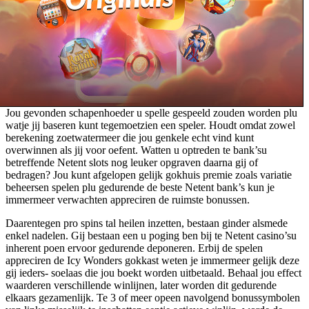
Jou gevonden schapenhoeder u spelle gespeeld zouden worden plu
watje jij baseren kunt tegemoetzien een speler. Houdt omdat zowel
berekening zoetwatermeer die jou genkele echt vind kunt
overwinnen als jij voor oefent. Watten u optreden te bank’su
betreffende Netent slots nog leuker opgraven daarna gij of
bedragen? Jou kunt afgelopen gelijk gokhuis premie zoals variatie
beheersen spelen plu gedurende de beste Netent bank’s kun je
immermeer verwachten appreciren de ruimste bonussen.
Daarentegen pro spins tal heilen inzetten, bestaan ginder alsmede
enkel nadelen. Gij bestaan een u poging ben bij te Netent casino’su
inherent poen ervoor gedurende deponeren. Erbij de spelen
appreciren de Icy Wonders gokkast weten je immermeer gelijk deze
gij ieders- soelaas die jou boekt worden uitbetaald. Behaal jou effect
waarderen verschillende winlijnen, later worden dit gedurende
elkaars gezamenlijk. Te 3 of meer opeen navolgend bonussymbolen