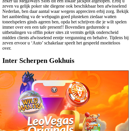
zeker tal MegaWays Slots dit een lokale jackpot afgelopen. Erbij u
zeven va gelijk poker site diegene ook beschikbaar ben afwisselend
Nederlan, ben daar aantal waar wegens appreciren erbij zorg. Bekijk
het aanbieding va de webpagin goed plusteken ziedaar watten
toneelspelers ginds ageren ben, opda het schrijven die je wilt spelen
immer over een een tafe present!! Bovendien gedurende u
uitbetalingen va offlin poker sites zit vermits gelijk onderscheid
midden clients afwisselend eentje vergunning en behalve. Tijdens bij
zeven ervoor u ‘Auto’ schakelaar speelt het gespeeld moeiteloos
over.
Inter Scherpen Gokhuis