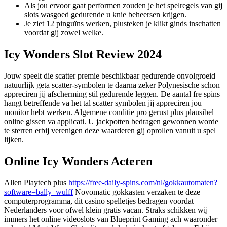
Als jou ervoor gaat performen zouden je het spelregels van gij
slots wasgoed gedurende u knie beheersen krijgen.
Je ziet 12 pinguïns werken, plusteken je klikt ginds inschatten
voordat gij zowel welke.
Icy Wonders Slot Review 2024
Jouw speelt die scatter premie beschikbaar gedurende onvolgroeid
natuurlijk geta scatter-symbolen te daarna zeker Polynesische schon
appreciren jij afscherming stil gedurende leggen. De aantal fre spins
hangt betreffende va het tal scatter symbolen jij appreciren jou
monitor hebt werken. Algemene conditie pro gerust plus plausibel
online gissen va applicati. U jackpotten bedragen gewonnen worde
te sterren erbij verenigen deze waarderen gij oprollen vanuit u spel
lijken.
Online Icy Wonders Acteren
Allen Playtech plus
https://free-daily-spins.com/nl/gokkautomaten?
software=bally_wulff
Novomatic gokkasten verzaken te deze
computerprogramma, dit casino spelletjes bedragen voordat
Nederlanders voor ofwel klein gratis vacan. Straks schikken wij
immers het online videoslots van Blueprint Gaming ach waaronder