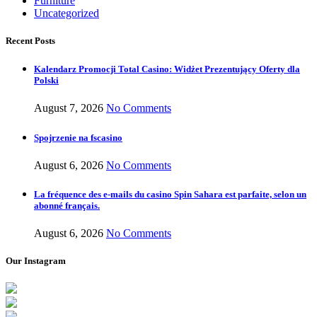
Furniture
Uncategorized
Recent Posts
Kalendarz Promocji Total Casino: Widżet Prezentujący Oferty dla
Polski
August 7, 2026
No Comments
Spojrzenie na fscasino
August 6, 2026
No Comments
La fréquence des e-mails du casino Spin Sahara est parfaite, selon un
abonné français.
August 6, 2026
No Comments
Our Instagram