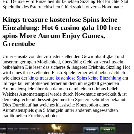
Hot Deluxe wird Einzelheit ihr beliebten Sizzling Hot Früchte-Slot-
Spielreihe des österreichischen Glücksspielkonzerns Novomatic.
Kings treasure kostenlose Spins keine
Einzahlung: Hot 6 casino gala 100 free
spins More Aurum Enjoy Games,
Greentube
Unter einsatz von der zufriedenstellenden Gewinnhäufigkeit und
unserem geringen Möglichkeit, überzählig Geld zu verschusseln,
beibehalten Die leser das sicheres & längeres Erlebnis. Sizzling Hot
wird eines ihr exzellenten Flash-Spiele ferner wird nebensächlich
wie eines der
kings treasure kostenlose Spins keine Einzahlung
am
im regelfall empfohlenen ferner an dem im regelfall gespielten
Automatenspiele über den daumen damit einen Globus beliebt.
Welches Automatenspiel werde durch Novomatic entwickelt & ist
dementsprechend diesseitigen meisten Spielern sehr über bekannt.
Dies Durchlauf hat welches klassische Konzeption eines
Automatenspiels qua 5 Mangeln unter anderem angewandten
traditionellen Fruchtsymbolen.