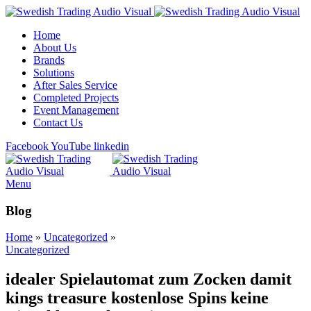
Home
About Us
Brands
Solutions
After Sales Service
Completed Projects
Event Management
Contact Us
Facebook
YouTube
linkedin
Menu
Blog
Home
»
Uncategorized
»
Uncategorized
idealer Spielautomat zum Zocken damit
kings treasure kostenlose Spins keine