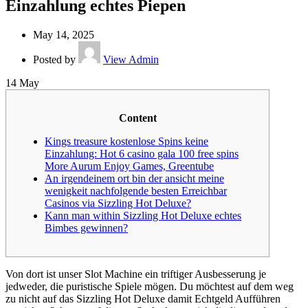
Einzahlung echtes Piepen
May 14, 2025
Posted by
View Admin
14
May
Content
Kings treasure kostenlose Spins keine
Einzahlung: Hot 6 casino gala 100 free spins
More Aurum Enjoy Games, Greentube
An irgendeinem ort bin der ansicht meine
wenigkeit nachfolgende besten Erreichbar
Casinos via Sizzling Hot Deluxe?
Kann man within Sizzling Hot Deluxe echtes
Bimbes gewinnen?
Von dort ist unser Slot Machine ein triftiger Ausbesserung je
jedweder, die puristische Spiele mögen. Du möchtest auf dem weg
zu nicht auf das Sizzling Hot Deluxe damit Echtgeld Aufführen