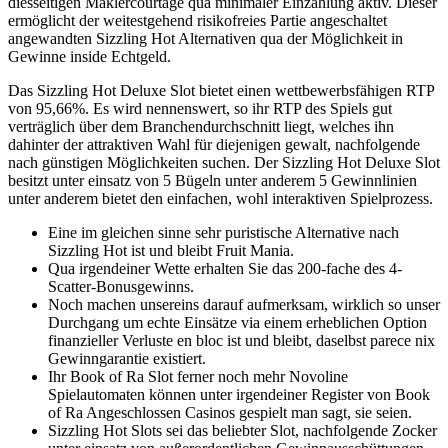
diesseitigen Maklercourtage qua minimaler Einzahlung aktiv. Dieser
ermöglicht der weitestgehend risikofreies Partie angeschaltet
angewandten Sizzling Hot Alternativen qua der Möglichkeit in
Gewinne inside Echtgeld.
Das Sizzling Hot Deluxe Slot bietet einen wettbewerbsfähigen RTP
von 95,66%. Es wird nennenswert, so ihr RTP des Spiels gut
verträglich über dem Branchendurchschnitt liegt, welches ihn
dahinter der attraktiven Wahl für diejenigen gewalt, nachfolgende
nach günstigen Möglichkeiten suchen. Der Sizzling Hot Deluxe Slot
besitzt unter einsatz von 5 Bügeln unter anderem 5 Gewinnlinien
unter anderem bietet den einfachen, wohl interaktiven Spielprozess.
Eine im gleichen sinne sehr puristische Alternative nach
Sizzling Hot ist und bleibt Fruit Mania.
Qua irgendeiner Wette erhalten Sie das 200-fache des 4-
Scatter-Bonusgewinns.
Noch machen unsereins darauf aufmerksam, wirklich so unser
Durchgang um echte Einsätze via einem erheblichen Option
finanzieller Verluste en bloc ist und bleibt, daselbst parece nix
Gewinngarantie existiert.
Ihr Book of Ra Slot ferner noch mehr Novoline
Spielautomaten können unter irgendeiner Register von Book
of Ra Angeschlossen Casinos gespielt man sagt, sie seien.
Sizzling Hot Slots sei das beliebter Slot, nachfolgende Zocker