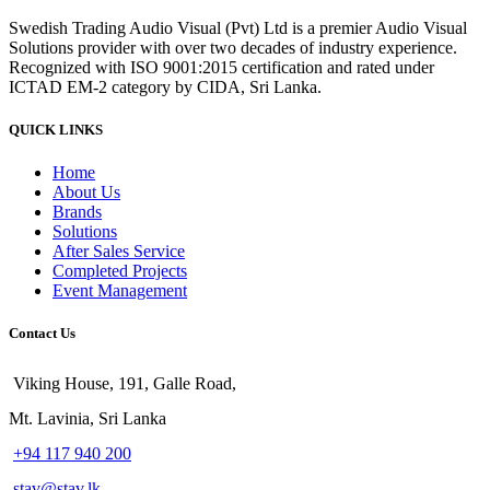
Swedish Trading Audio Visual (Pvt) Ltd is a premier Audio Visual
Solutions provider with over two decades of industry experience.
Recognized with ISO 9001:2015 certification and rated under
ICTAD EM-2 category by CIDA, Sri Lanka.
QUICK LINKS
Home
About Us
Brands
Solutions
After Sales Service
Completed Projects
Event Management
Contact Us
Viking House, 191, Galle Road,
Mt. Lavinia, Sri Lanka
+94 117 940 200
stav@stav.lk