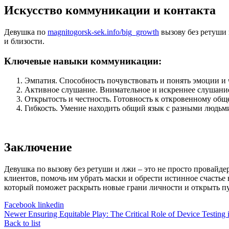
Искусство коммуникации и контакта
Девушка по
magnitogorsk-sek.info/big_growth
вызову без ретуши 
и близости.
Ключевые навыки коммуникации:
Эмпатия. Способность почувствовать и понять эмоции и 
Активное слушание. Внимательное и искреннее слушание
Открытость и честность. Готовность к откровенному об
Гибкость. Умение находить общий язык с разными людьм
Заключение
Девушка по вызову без ретуши и лжи – это не просто провайде
клиентов, помочь им убрать маски и обрести истинное счастье
который поможет раскрыть новые грани личности и открыть п
Facebook
linkedin
Newer
Ensuring Equitable Play: The Critical Role of Device Testing i
Back to list