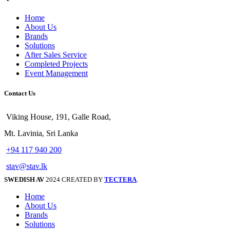
Home
About Us
Brands
Solutions
After Sales Service
Completed Projects
Event Management
Contact Us
Viking House, 191, Galle Road,
Mt. Lavinia, Sri Lanka
+94 117 940 200
stav@stav.lk
SWEDISH AV
2024 CREATED BY
TECTERA
.
Home
About Us
Brands
Solutions