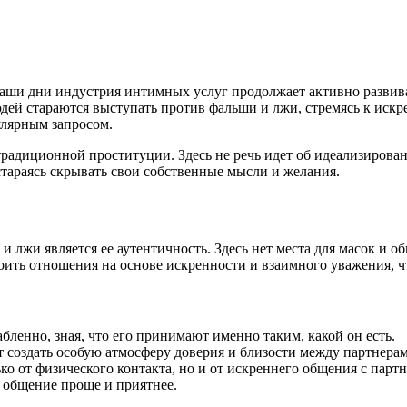
аши дни индустрия интимных услуг продолжает активно развиват
юдей стараются выступать против фальши и лжи, стремясь к ис
улярным запросом.
традиционной проституции. Здесь не речь идет об идеализирова
стараясь скрывать свои собственные мысли и желания.
 лжи является ее аутентичность. Здесь нет места для масок и о
роить отношения на основе искренности и взаимного уважения, чт
бленно, зная, что его принимают именно таким, какой он есть.
 создать особую атмосферу доверия и близости между партнерам
о от физического контакта, но и от искреннего общения с парт
т общение проще и приятнее.