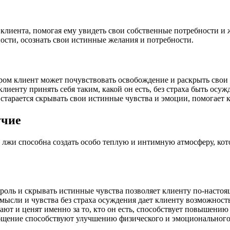
 клиента, помогая ему увидеть свои собственные потребности и
сти, осознать свои истинные желания и потребности.
ром клиент может почувствовать освобождение и раскрыть свои
лиенту принять себя таким, какой он есть, без страха быть ос
 старается скрывать свои истинные чувства и эмоции, помогае
учие
 лжи способна создать особо теплую и интимную атмосферу, кот
роль и скрывать истинные чувства позволяет клиенту по-настоя
ысли и чувства без страха осуждения дает клиенту возможность
ют и ценят именно за то, кто он есть, способствует повышению
бщение способствуют улучшению физического и эмоционального