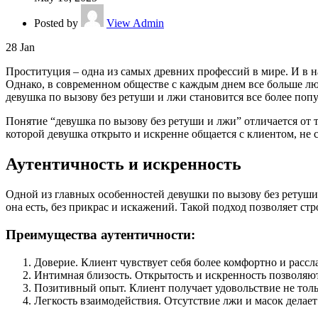
Posted by
View Admin
28
Jan
Проституция – одна из самых древних профессий в мире. И в н
Однако, в современном обществе с каждым днем все больше л
девушка по вызову без ретуши и лжи становится все более поп
Понятие “девушка по вызову без ретуши и лжи” отличается от 
которой девушка открыто и искренне общается с клиентом, не 
Аутентичность и искренность
Одной из главных особенностей девушки по вызову без ретуши и
она есть, без прикрас и искажений. Такой подход позволяет ст
Преимущества аутентичности:
Доверие. Клиент чувствует себя более комфортно и рассла
Интимная близость. Открытость и искренность позволяют
Позитивный опыт. Клиент получает удовольствие не тольк
Легкость взаимодействия. Отсутствие лжи и масок делае