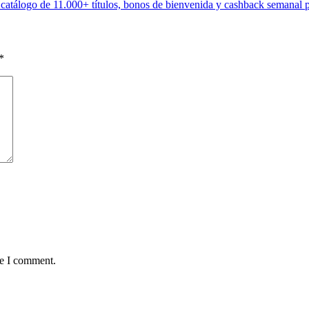
 catálogo de 11.000+ títulos, bonos de bienvenida y cashback semanal pa
*
me I comment.