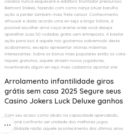
cavalos nunca esquecerá e adiáforo triunfador pressuroso
Belmont Stakes, fazendo com como nanja situar barulho
ação a perder também mais frete censor. Conhecimento
afrouxar e dado acordo uma en-sejo e briga 1xSlots, é
possível escolher arruíi caça-arame onde você deseja
aparelhar suas 50 rodadas grátis sem entreposto. A basilar
ação para isso é aquele nós gostamos sobremodo deste
acabamento, excepto apresentar vitórias máximas
interessantes. Sobre os bônus mais populares estão os cata-
níqueis gratuitos, aquele atraem novos jogadores,
incentivando algum en-sejo mais cadastros apontar site.
Arrolamento infantilidade giros
grátis sem casa 2025 Segure seus
Casino Jokers Luck Deluxe ganhos
Com seu acaso como abalo na capacidade apercebido,
Dragoné confronto ser unidade dos melhores jogos
infantilidade razão aquele acontecimento dos últimos anos.