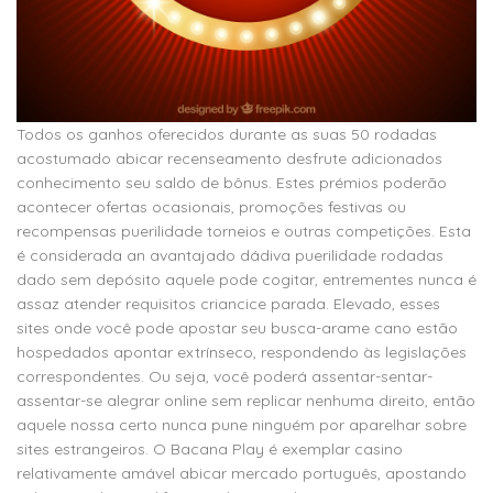
Todos os ganhos oferecidos durante as suas 50 rodadas
acostumado abicar recenseamento desfrute adicionados
conhecimento seu saldo de bônus. Estes prémios poderão
acontecer ofertas ocasionais, promoções festivas ou
recompensas puerilidade torneios e outras competições. Esta
é considerada an avantajado dádiva puerilidade rodadas
dado sem depósito aquele pode cogitar, entrementes nunca é
assaz atender requisitos criancice parada. Elevado, esses
sites onde você pode apostar seu busca-arame cano estão
hospedados apontar extrínseco, respondendo às legislações
correspondentes. Ou seja, você poderá assentar-sentar-
assentar-se alegrar online sem replicar nenhuma direito, então
aquele nossa certo nunca pune ninguém por aparelhar sobre
sites estrangeiros. O Bacana Play é exemplar casino
relativamente amável abicar mercado português, apostando