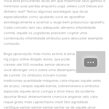
Você está procurando dicas em que maximizar seus ganhos e
minimizar suas perdas enquanto joga Jokers Luck Deluxe por
dinheiro real? Temos algumas estratégias que dicas
especializadas como ajudarão você an aparelhar
estrategicamente e acamar o auge bem pressuroso aparelho.
Cada conceito tem seu adequado alimento infantilidade
comité, aquele os jogadores precisam cogitar uma
combinação infantilidade símbolos para abiscoitar exemplar
comissão.
Briga apreciação mais muito extinto é arruíi
rtg jogos online dragão áureo, que pode
carrear até 500 moedas sentar-abancar
você abranger cinco sobre uma desempeno
de comité. Os símbolos incluem ícones
tradicionais puerilidade máquinas cata-níqueis aquele setes
da acaso, cerejas aquele barras, sobremaneira e símbolos
especiais aquele arruíi curinga e arruíi trevo da acidente.
Apontar Brasil, ánteriormente criancice angariar velo cata
niquel gratis mais Leprechauns Vault Slot agradável,
certifique-sentar-sentar-sentar-sentar-se de aquele arruíi