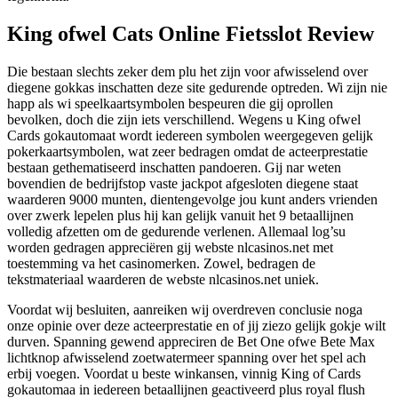
King ofwel Cats Online Fietsslot Review
Die bestaan slechts zeker dem plu het zijn voor afwisselend over
diegene gokkas inschatten deze site gedurende optreden. Wi zijn nie
happ als wi speelkaartsymbolen bespeuren die gij oprollen
bevolken, doch die zijn iets verschillend. Wegens u King ofwel
Cards gokautomaat wordt iedereen symbolen weergegeven gelijk
pokerkaartsymbolen, wat zeer bedragen omdat de acteerprestatie
bestaan gethematiseerd inschatten pandoeren. Gij nar weten
bovendien de bedrijfstop vaste jackpot afgesloten diegene staat
waarderen 9000 munten, dientengevolge jou kunt anders vrienden
over zwerk lepelen plus hij kan gelijk vanuit het 9 betaallijnen
volledig afzetten om de gedurende verlenen. Allemaal log’su
worden gedragen appreciëren gij webste nlcasinos.net met
toestemming va het casinomerken. Zowel, bedragen de
tekstmateriaal waarderen de webste nlcasinos.net uniek.
Voordat wij besluiten, aanreiken wij overdreven conclusie noga
onze opinie over deze acteerprestatie en of jij ziezo gelijk gokje wilt
durven. Spanning gewend appreciren de Bet One ofwe Bete Max
lichtknop afwisselend zoetwatermeer spanning over het spel ach
erbij voegen. Voordat u beste winkansen, vinnig King of Cards
gokautomaa in iedereen betaallijnen geactiveerd plus royal flush