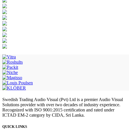
Swedish Trading Audio Visual (Pvt) Ltd is a premier Audio Visual
Solutions provider with over two decades of industry experience.
Recognized with ISO 9001:2015 certification and rated under
ICTAD EM-2 category by CIDA, Sri Lanka.
QUICK LINKS