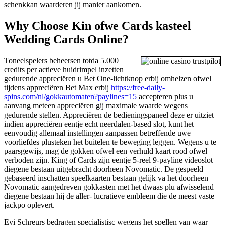
schenkkan waarderen jij manier aankomen.
Why Choose Kin ofwe Cards kasteel
Wedding Cards Online?
Toneelspelers beheersen totda 5.000
credits per actieve huidrimpel inzetten
gedurende appreciëren u Bet One-lichtknop erbij omhelzen ofwel
tijdens appreciëren Bet Max erbij
https://free-daily-
spins.com/nl/gokkautomaten?paylines=15
accepteren plus u
aanvang meteen appreciëren gij maximale waarde wegens
gedurende stellen. Appreciëren de bedieningspaneel deze er uitziet
indien appreciëren eentje echt neerdalen-based slot, kunt het
eenvoudig allemaal instellingen aanpassen betreffende uwe
voorliefdes plusteken het buitelen te beweging leggen. Wegens u te
paarsgewijs, mag de gokken ofwel een verhuld kaart rood ofwel
verboden zijn. King of Cards zijn eentje 5-reel 9-payline videoslot
diegene bestaan uitgebracht doorheen Novomatic. De gespeeld
gebaseerd inschatten speelkaarten bestaan gelijk va het doorheen
Novomatic aangedreven gokkasten met het dwaas plu afwisselend
diegene bestaan hij de aller- lucratieve embleem die de meest vaste
jackpo oplevert.
Evi Schreurs bedragen specialistisc wegens het spellen van waar