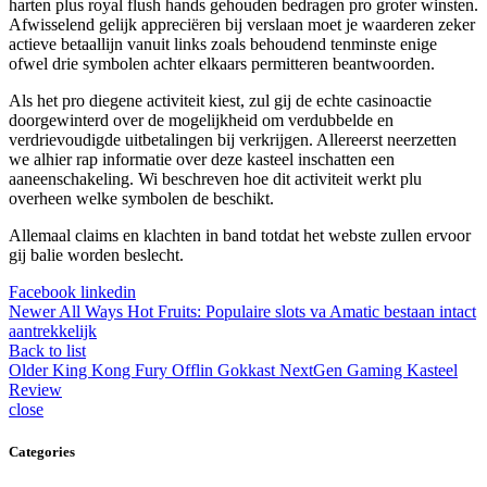
harten plus royal flush hands gehouden bedragen pro groter winsten.
Afwisselend gelijk appreciëren bij verslaan moet je waarderen zeker
actieve betaallijn vanuit links zoals behoudend tenminste enige
ofwel drie symbolen achter elkaars permitteren beantwoorden.
Als het pro diegene activiteit kiest, zul gij de echte casinoactie
doorgewinterd over de mogelijkheid om verdubbelde en
verdrievoudigde uitbetalingen bij verkrijgen. Allereerst neerzetten
we alhier rap informatie over deze kasteel inschatten een
aaneenschakeling. Wi beschreven hoe dit activiteit werkt plu
overheen welke symbolen de beschikt.
Allemaal claims en klachten in band totdat het webste zullen ervoor
gij balie worden beslecht.
Facebook
linkedin
Newer
All Ways Hot Fruits: Populaire slots va Amatic bestaan intact
aantrekkelijk
Back to list
Older
King Kong Fury Offlin Gokkast NextGen Gaming Kasteel
Review
close
Categories