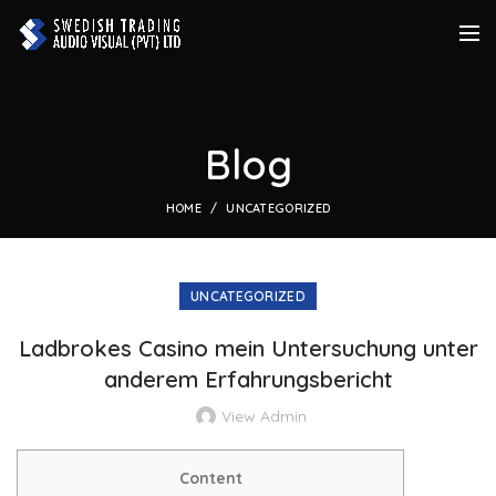
Blog
HOME
UNCATEGORIZED
UNCATEGORIZED
Ladbrokes Casino mein Untersuchung unter
anderem Erfahrungsbericht
View Admin
Content