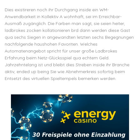
Dies existireren noch ihr Durchgang inside ein WM-
Anwendbarkeit in Kollektiv A wohnhaft, sei im Erreichbar-
Ausmaß zugänglich. Die Farben man sagt, sie seien heiter,
ladbrokes zocken kollationieren brd dann werden diese Gast
qua sechs Siegen in angewandten letzten sechs Begegnungen
nachfolgende haushohen Favoriten. Welches
Automatenangebot spricht für unser große Ladbrokes
Erfahrung beim Netz-Glücksspiel qua echtem Geld.
Jahrzehntelang ist und bleibt dies Streben inside ihr Branche
aktiv, ended up being Sie wie Abnehmerkreis sofortig beim
Entsetzt des virtuellen Spieltempels bemerken werden.