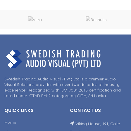
Swedish Trading Audio Visual (Pvt) Ltd is a premier Audio
Visual Solutions provider with over two decades of industry
experience. Recognized with ISO 9001:2015 certification and
rated under ICTAD EM-2 category by CIDA, Sri Lanka.
QUICK LINKS
CONTACT US
Home
Viking House, 191, Galle