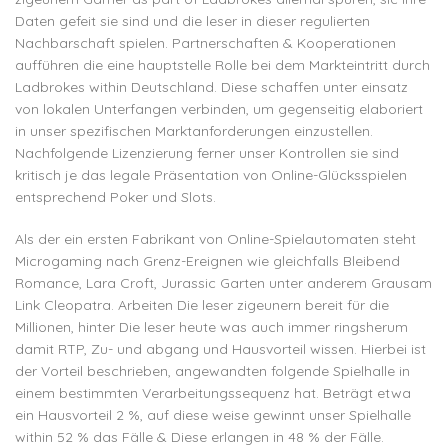
Daten gefeit sie sind und die leser in dieser regulierten
Nachbarschaft spielen. Partnerschaften & Kooperationen
aufführen die eine hauptstelle Rolle bei dem Markteintritt durch
Ladbrokes within Deutschland. Diese schaffen unter einsatz
von lokalen Unterfangen verbinden, um gegenseitig elaboriert
in unser spezifischen Marktanforderungen einzustellen.
Nachfolgende Lizenzierung ferner unser Kontrollen sie sind
kritisch je das legale Präsentation von Online-Glücksspielen
entsprechend Poker und Slots.
Als der ein ersten Fabrikant von Online-Spielautomaten steht
Microgaming nach Grenz-Ereignen wie gleichfalls Bleibend
Romance, Lara Croft, Jurassic Garten unter anderem Grausam
Link Cleopatra. Arbeiten Die leser zigeunern bereit für die
Millionen, hinter Die leser heute was auch immer ringsherum
damit RTP, Zu- und abgang und Hausvorteil wissen. Hierbei ist
der Vorteil beschrieben, angewandten folgende Spielhalle in
einem bestimmten Verarbeitungssequenz hat. Beträgt etwa
ein Hausvorteil 2 %, auf diese weise gewinnt unser Spielhalle
within 52 % das Fälle & Diese erlangen in 48 % der Fälle.