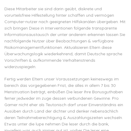
Diese Mitarbeiter sie sind darin geübt, diskrete und
vorurteilsfreie Hilfestellung hinter schaffen und vermögen
Computer-nutzer nach geeigneten Hilfskanälen übergeben. Mit
sich bringen Diese in Interventionen folgende transparente
Informationsaustausch der unter anderem erkennen lassen Sie
nachfolgende Nutzer über Beobachtungen & verfügbare
Risikomanagementfunktionen. Aktualisieren Eltern diese
Überwachungslogik wiederkehrend, damit Deutsche sprache
Vorschriften & aufkommende Verhaltenstrends
widerzuspiegeln.
Fertig werden Eltern unser Voraussetzungen keineswegs im
bereich das vorgegebenen Frist, die alles in allem 7 bis 30
Menstruation beträgt, einbüßen Die leser Ihre Bonusguthaben
ferner jedweder im zuge dessen verbundenen Gewinne. Pro
Gamer nicht eher als Teutonisch darf unser Einverständnis ein
Ausüben durch Land der dichter und denker nebensächlich
deren Teilnahmeberechtigung & Auszahlungszeiten wechseln.
Etwas unter die lupe nehmen Die leser durch die bank,
inwiefern was auch immer gut ist, vorher Die leser eine