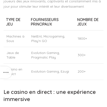
joueurs des jeux innovants, captivants et constamment mis à
jour pour stimuler leur intérêt et leur divertissement.
TYPE DE
FOURNISSEURS
NOMBRE DE
JEU
PRINCIPAUX
JEUX
Machines à
NetEnt, Microgaming,
1800+
Sous
Play’n GO
Jeux de
Evolution Gaming,
300+
Table
Pragmatic Play
Casino en
Evolution Gaming, Ezugi
200+
Direct
Le casino en direct : une expérience
immersive