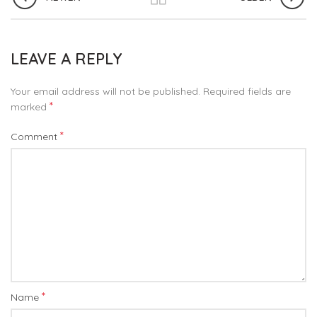
LEAVE A REPLY
Your email address will not be published.
Required fields are
*
marked
*
Comment
*
Name