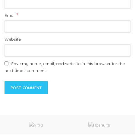
*
Email
Website
Save my name, email, and website in this browser for the
next time I comment.