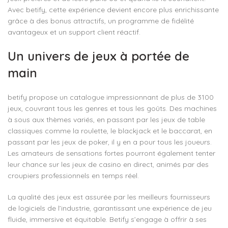
Avec betify, cette expérience devient encore plus enrichissante
grâce à des bonus attractifs, un programme de fidélité
avantageux et un support client réactif.
Un univers de jeux à portée de
main
betify propose un catalogue impressionnant de plus de 3100
jeux, couvrant tous les genres et tous les goûts. Des machines
à sous aux thèmes variés, en passant par les jeux de table
classiques comme la roulette, le blackjack et le baccarat, en
passant par les jeux de poker, il y en a pour tous les joueurs.
Les amateurs de sensations fortes pourront également tenter
leur chance sur les jeux de casino en direct, animés par des
croupiers professionnels en temps réel.
La qualité des jeux est assurée par les meilleurs fournisseurs
de logiciels de l’industrie, garantissant une expérience de jeu
fluide, immersive et équitable. Betify s’engage à offrir à ses