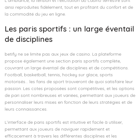
L’ambiance, la tension et l’excitation du casino terrestre sont
ainsi reproduites fidèlement, tout en profitant du confort et de
la commodité du jeu en ligne.
Les paris sportifs : un large éventail
de disciplines
betify ne se limite pas aux jeux de casino. La plateforme
propose également une section paris sportifs complète,
couvrant un large éventail de disciplines et de compétitions.
Football, basketball, tennis, hockey sur glace, sports
motorisés… les fans de sport trouveront de quoi satisfaire leur
passion. Les cotes proposées sont compétitives, et les options
de pari sont nombreuses et variées, permettant aux joueurs de
personnaliser leurs mises en fonction de leurs stratégies et de
leurs connaissances.
L’interface de paris sportifs est intuitive et facile à utiliser,
permettant aux joueurs de naviguer rapidement et
efficacement à travers les différentes disciplines et les