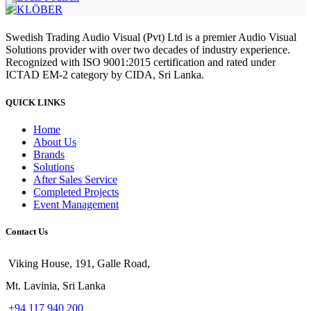
Swedish Trading Audio Visual (Pvt) Ltd is a premier Audio Visual
Solutions provider with over two decades of industry experience.
Recognized with ISO 9001:2015 certification and rated under
ICTAD EM-2 category by CIDA, Sri Lanka.
QUICK LINKS
Home
About Us
Brands
Solutions
After Sales Service
Completed Projects
Event Management
Contact Us
Viking House, 191, Galle Road,
Mt. Lavinia, Sri Lanka
+94 117 940 200