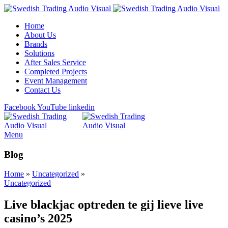
Home
About Us
Brands
Solutions
After Sales Service
Completed Projects
Event Management
Contact Us
Facebook
YouTube
linkedin
Menu
Blog
Home
»
Uncategorized
»
Uncategorized
Live blackjac optreden te gij lieve live
casino’s 2025