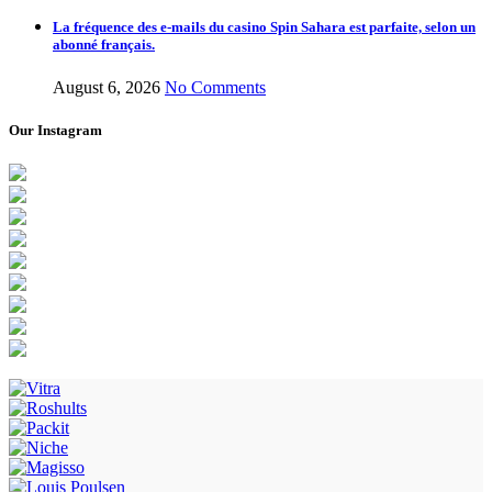
La fréquence des e-mails du casino Spin Sahara est parfaite, selon un
abonné français.
August 6, 2026
No Comments
Our Instagram